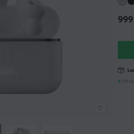
999
Lag
På la