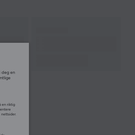
i deg en
mtlige
 en riktig
sentere
nettsider.