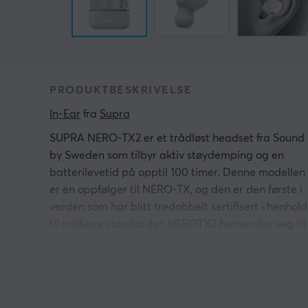
PRODUKTBESKRIVELSE
In-Ear
 fra 
Supra
SUPRA NERO-TX2 er et trådløst headset fra Sound
by Sweden som tilbyr aktiv støydemping og en
batterilevetid på opptil 100 timer. Denne modellen
er en oppfølger til NERO-TX, og den er den første i
verden som har blitt tredobbelt sertifisert i henhold
til militære standarder. NEROTX2 henvender seg til
brukere som søker høy lydkvalitet og stabil ytelse i
varierende miljøer.
Hodetelefonene er laget av forsterket