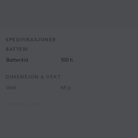
SPESIFIKASJONER
BATTERI
Batteritid
100 h
DIMENSJON & VEKT
Vekt
68 g
EGENSKAPER
Formfaktor
In-ear
Farge
Hvit