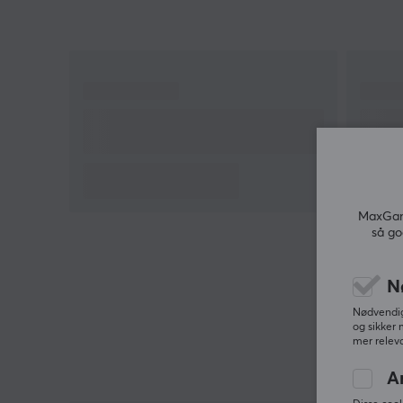
MaxGami
så go
N
Nødvendige
og sikker 
mer releva
A