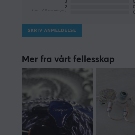
3
2
Basert på 0 vurderinger
1
SKRIV ANMELDELSE
Mer fra vårt fellesskap