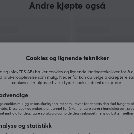
Andre kjøpte også
Cookies og lignende teknikker
ng (MaxFPS AB) bruker cookies og lignende lagringsteknikker for å g
d brukeropplevelse som mulig. Nedenfor kan du velge å akseptere sa
cookies eller tilpasse hvilke typer cookies du vil akseptere.
VIS MER
ødvendige
 cookies muliggjør basisfunksjonalitet som kreves for at nettsiden skal fungere på
måte. Disse cookies brukes blant annet for å kunne lagre varer i handlekurven, pre
nt innhold for deg, lagre språkvalg og holde deg innlogget mens du bytter mellom 
Andre så også
nalyse og statistikk