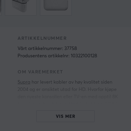
ARTIKKELNUMMER
Vårt artikkelnummer: 37758
Produsentens artikkelnr: 10322100128
OM VAREMERKET
Supra
har levert kabler av høy kvalitet siden
2004 og er ansiktet utad for HD. Hvorfor kjøpe
den nyeste konsollen eller TV-en med opptil 8K
hvis det andre utstyret ditt ikke holder mål? Ikke
gå på akkord med oppløsningen, bare nyt det
VIS MER
nivået utstyret ditt faktisk oppnår. Supras kabler
er objektivt testet ved HDMIs verifiserte