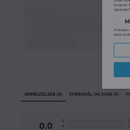
Disse cook
fungerer. 
lignende f
M
Vi bruker 
disse cook
ANMELDELSER (0)
SPØRSMÅL OG SVAR (0)
F
5
0.0
4