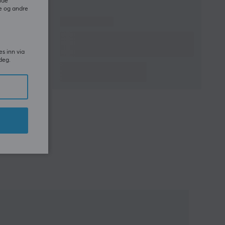
ide
e og andre
es inn via
deg.