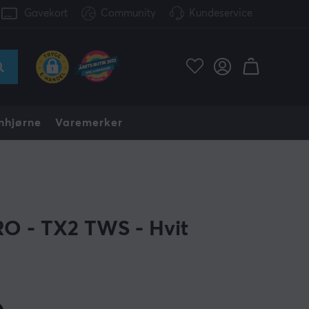
Gavekort
Community
Kundeservice
nhjørne
Varemerker
O - TX2 TWS - Hvit