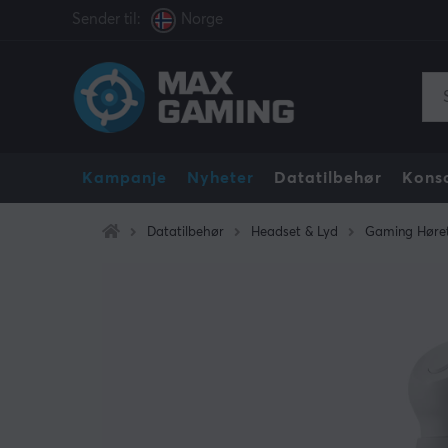
Sender til:
Norge
Kampanje
Nyheter
Datatilbehør
Konso
Datatilbehør
Headset & Lyd
Gaming Høret