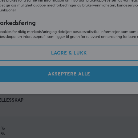
ies brukes for å samle inn informasjon om hvordan brukeropplevelsen av vår netts
Det gir oss mulighet å jobbe med forbedringer av brukervennligheten, kundeservic
unksjoner.
arkedsføring
cookies for riktig markedsføring og detaljert besøksstatistikk. Informasjon som saml
ies skaper en interesseprofil som ligger til grunn for relevant annonsering for bare 
LAGRE & LUKK
VIS MER
AKSEPTERE ALLE
ELLESSKAP
0%
0%