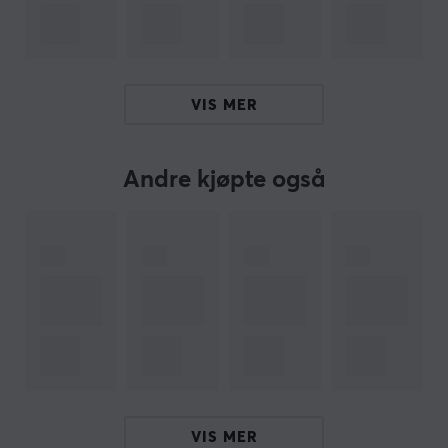
fiendene dine i kne. Det som skiller denne styrespaken
er de svært holdbare Hall Effect-sensorene, som gir
presis presisjon for å sikre at hver bevegelse utføres
feilfritt. Men det er ikke alt - den doble gassen med
VIS MER
justerbar motstand tar flysimuleringsopplevelsen til nye
høyder. Enten du foretrekker at motorene til
tomotorsflyene dine skal låses sammen eller separeres,
Andre kjøpte også
lar dette kontrollsystemet deg gjøre alt. Ta kontroll
over alle aspekter av flyet ditt med det fullt utstyrte
kontrollpanelet, utsmykket med metallvippebrytere for
en autentisk touch.
For å toppe det hele er begrenset opplag War Thunder
nedlastbart innhold inkludert i kjøpet. Få tak i tre
eksklusive jagerfly og mer, som gir deg et forsprang på
motstanderne dine helt fra starten.
VIS MER
Ta opp mot motstanderne dine på best mulig måte