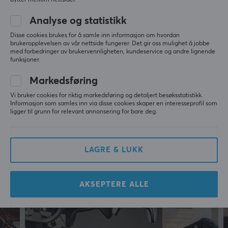
bytter mellom nettsider.
Svart
Vis originalen
Analyse og statistikk
Hori HOTAS Flight Control System PC - Joystick
Disse cookies brukes for å samle inn informasjon om hvordan
FORBINDELSE
last yr.
brukeropplevelsen av vår nettside fungerer. Det gir oss mulighet å jobbe
med forbedringer av brukervennligheten, kundeservice og andre lignende
1 like
Kompatibilitet
funksjoner.
PC, Xbox One, Xbox Series
Sven S
Verifisert kjøper
Markedsføring
Sporty NPC
Level 1
GARANTI
Vi bruker cookies for riktig markedsføring og detaljert besøksstatistikk.
Informasjon som samles inn via disse cookies skaper en interesseprofil som
Hori HOTAS Flight Control System PC - Joystick
ligger til grunn for relevant annonsering for bare deg.
Produsentens garanti
last yr.
2 års garanti
Mer fra vårt fellesskap
LAGRE & LUKK
AKSEPTERE ALLE