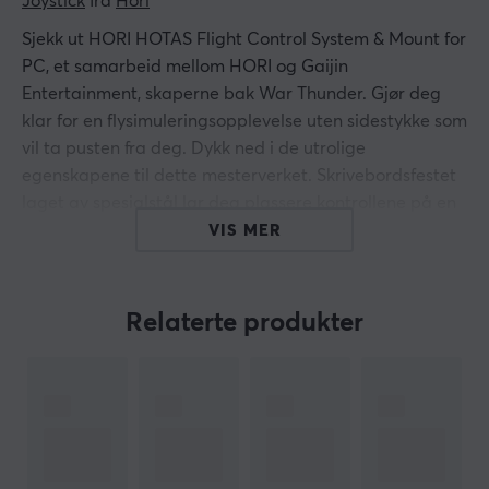
Joystick
 fra 
Hori
Sjekk ut HORI HOTAS Flight Control System & Mount for
PC, et samarbeid mellom HORI og Gaijin
Entertainment, skaperne bak War Thunder. Gjør deg
klar for en flysimuleringsopplevelse uten sidestykke som
vil ta pusten fra deg. Dykk ned i de utrolige
egenskapene til dette mesterverket. Skrivebordsfestet
laget av spesialstål lar deg plassere kontrollene på en
autentisk måte, akkurat som i et ekte jagerfly. Svev
VIS MER
gjennom den virtuelle himmelen med selvtillit vel
vitende om at hvert trekk du gjør er så autentisk som
det kan bli. Med over 200 konfigurerbare kontroller har
Relaterte produkter
du full kontroll over flyet ditt, slik at du kan skreddersy
spillestilen din til perfeksjon.
Joysticken i HORI HOTAS Flight Control System er
utrolig. Utstyrt med to-trinns triggere, kan du enkelt
kontrollere avanserte våpensystemer og bringe