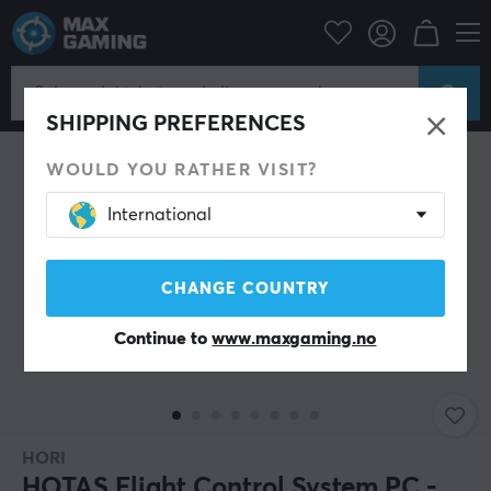
Datatilbehør
Spillkontroll
Joystick
SPAR 26%
SHIPPING PREFERENCES
WOULD YOU RATHER VISIT?
International
CHANGE COUNTRY
Continue to
www.maxgaming.no
HORI
HOTAS Flight Control System PC -