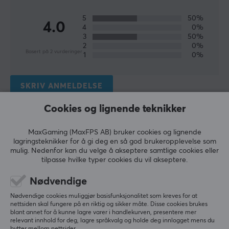
allerede i 1983 og var en av de første tredjeparts
5
50%
tilbehørsprodusentene i verden. Siden da har de vært
4.0
4
0%
en av de ledende tilbehørsprodusentene i Japan. De
3
50%
har i løpet av historien sin vært pionerer når det gjelder
2
0%
Basert på 2 vurderinger
1
0%
å utvikle nye konsepter, og samtidig gjort gaming mer
tilgjengelig og morsommere for alle.
SKRIV ANMELDELSE
Hori er en av de største tilbehørsprodusentene til
Cookies og lignende teknikker
Nintendo, Sony og Microsoft i Japan, og har i løpet av
Relevans
de mange årene sine i bransjen bygget opp et bredt
MaxGaming (MaxFPS AB) bruker cookies og lignende
sortiment. Til tross for dette brede sortimentet, har
Alle anmeldelser
lagringsteknikker for å gi deg en så god brukeropplevelse som
produktene fra Hori fremdeles høy kvalitet og er
mulig. Nedenfor kan du velge å akseptere samtlige cookies eller
utviklet med omsorg.
tilpasse hvilke typer cookies du vil akseptere.
de bra
Guest
Nødvendige
den gode
SPESIFIKASJONER
Nødvendige cookies muliggjør basisfunksjonalitet som kreves for at
den gode
nettsiden skal fungere på en riktig og sikker måte. Disse cookies brukes
EGENSKAPER
blant annet for å kunne lagre varer i handlekurven, presentere mer
den gode
ingen
relevant innhold for deg, lagre språkvalg og holde deg innlogget mens du
Farge