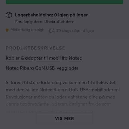
Lagerbeholdning: 0 igjen på lager
Foreløpig dato: Ubekreftet dato
Midlertidig utsolgt
30 dager åpent kjøp
PRODUKTBESKRIVELSE
Kabler & adapter til mobil
 fra 
Natec
Natec Ribera GaN USB-vegglader
Si farvel til store ladere og velkommen til effektivitet
med den stilige Natec Ribera GaN USB-mobilladeren!
Revolusjoner måten du lader enhetene dine på med
denne toppmoderne laderen, designet for de som
verdsetter bekvemmelighet, hastighet og
tilpasningsevne.
VIS MER