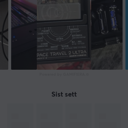
FORBINDELSE
Tilkobling til
USB-A (Hun), USB-C (Hun)
GARANTI
Produsentens garanti
2 års garanti
Powered by GAMIFIERA.®
Sist sett