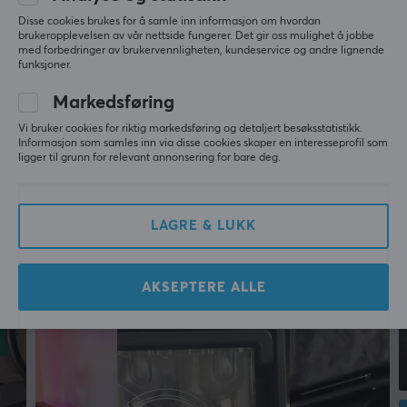
Mer fra vårt fellesskap
datatilbehør og forbrukerelektronikk vil at produktene
Disse cookies brukes for å samle inn informasjon om hvordan
deres skal ha en positiv innvirkning på brukerne sine.
brukeropplevelsen av vår nettside fungerer. Det gir oss mulighet å jobbe
med forbedringer av brukervennligheten, kundeservice og andre lignende
Fokuset deres er på å tilby tilbehør med avansert
funksjoner.
teknikk, som møter brukernes forventninger og
Markedsføring
forenkler hverdagen deres.
Vi bruker cookies for riktig markedsføring og detaljert besøksstatistikk.
Informasjon som samles inn via disse cookies skaper en interesseprofil som
Hos oss finner du elektroniske tilbehør fra NATEC som
ligger til grunn for relevant annonsering for bare deg.
gjør hverdagen litt lettere. Det kan være noe så enkelt
som forskjellige USB-hubber eller universelle ladere til
laptop. Alle produkter fra NATEC er produsert med
LAGRE & LUKK
kunden i hovedfokus, for at du som bruker skal bli
fornøyd.
AKSEPTERE ALLE
SPESIFIKASJONER
EGENSKAPER
Farge
Hvit