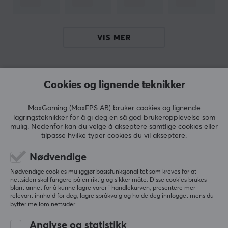
Tilgjengelig i flere varianter med ulike
maksimaleffekter (30W, 45W og 65W). Kjøp din Natec
Ribera GaN-lader og opplev en mer effektiv måte å
VIS MER
lade enhetene dine på selv på farten.
ANMELDELSER (0)
SPØRSMÅL OG SVAR (0)
FELLESS
Hei!
Cookies og lignende teknikker
Jeg er en oversettelsesrobot på MaxGaming og jeg har
oversatt denne produktteksten. Hvis du opplever feil i
teksten, kan du gjerne
dele tilbakemeldinger med meg.
MaxGaming (MaxFPS AB) bruker cookies og lignende
lagringsteknikker for å gi deg en så god brukeropplevelse som
5
0%
0.0
mulig. Nedenfor kan du velge å akseptere samtlige cookies eller
4
0%
tilpasse hvilke typer cookies du vil akseptere.
3
0%
ARTIKKELNUMMER
2
0%
Basert på 0 vurderinger
Nødvendige
1
0%
Vårt artikkelnummer: 30499
Nødvendige cookies muliggjør basisfunksjonalitet som kreves for at
Produsentens artikkelnr: NUC-2140
nettsiden skal fungere på en riktig og sikker måte. Disse cookies brukes
SKRIV ANMELDELSE
blant annet for å kunne lagre varer i handlekurven, presentere mer
relevant innhold for deg, lagre språkvalg og holde deg innlogget mens du
OM VAREMERKET
bytter mellom nettsider.
Naturlig født teknikk fra
Natec
- Produsenten av
Analyse og statistikk