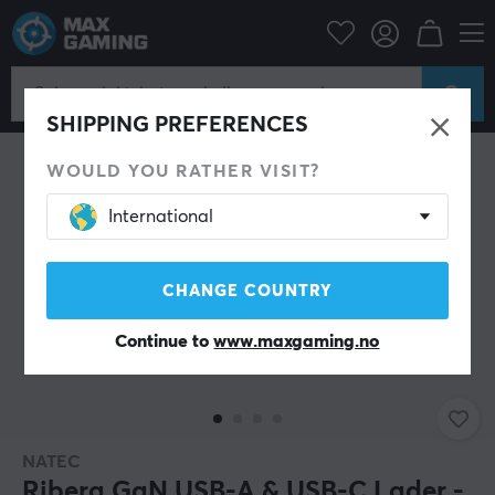
Mobiltilbehør
Kabler & adapter til mobil
SHIPPING PREFERENCES
WOULD YOU RATHER VISIT?
International
CHANGE COUNTRY
Continue to
www.maxgaming.no
NATEC
Ribera GaN USB-A & USB-C Lader -