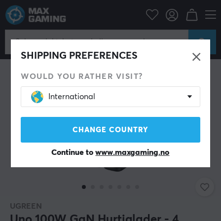
Mobiltilbehør
Kabler & adapter til mobil
SHIPPING PREFERENCES
WOULD YOU RATHER VISIT?
International
CHANGE COUNTRY
Continue to
www.maxgaming.no
UGREEN
Uno 100W GaN Hurtiglader - 4