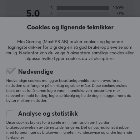
5
100%
5.0
4
0%
3
0%
2
0%
Cookies og lignende teknikker
Basert på 2 vurderinger
1
0%
MaxGaming (MaxFPS AB) bruker cookies og lignende
lagringsteknikker for å gi deg en så god brukeropplevelse som
SKRIV ANMELDELSE
mulig. Nedenfor kan du velge å akseptere samtlige cookies eller
tilpasse hvilke typer cookies du vil akseptere.
Relevans
Nødvendige
Alle anmeldelser
Nødvendige cookies muliggjør basisfunksjonalitet som kreves for at
nettsiden skal fungere på en riktig og sikker måte. Disse cookies brukes
blant annet for å kunne lagre varer i handlekurven, presentere mer
Konstantina S
Verifisert kjøper
relevant innhold for deg, lagre språkvalg og holde deg innlogget mens du
bytter mellom nettsider.
Raging Scout
Level 5
Analyse og statistikk
perfekt
UGREEN Uno 100W GaN Hurtiglader - 4 porter
Disse cookies brukes for å samle inn informasjon om hvordan
2 mo. ago
brukeropplevelsen av vår nettside fungerer. Det gir oss mulighet å jobbe
med forbedringer av brukervennligheten, kundeservice og andre lignende
0 likes
funksjoner.