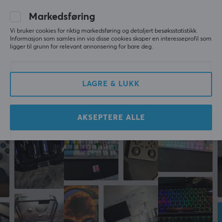
Rutger R
Verifisert kjøper
Markedsføring
Gnarly Rookie
Level 2
Vi bruker cookies for riktig markedsføring og detaljert besøksstatistikk.
Informasjon som samles inn via disse cookies skaper en interesseprofil som
UGREEN Uno 100W GaN Hurtiglader - 4 porter
ligger til grunn for relevant annonsering for bare deg.
last yr.
LAGRE & LUKK
Mer fra vårt fellesskap
AKSEPTERE ALLE