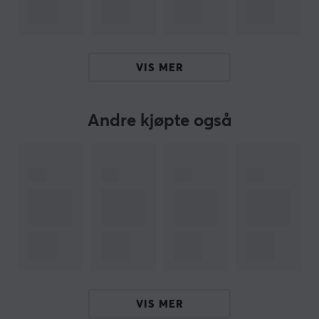
teksten, kan du gjerne
dele tilbakemeldinger med meg.
VIS MER
ARTIKKELNUMMER
Vårt artikkelnummer: 33550
Produsentens artikkelnr: 45515B
Andre kjøpte også
OM VAREMERKET
Ugreen er et anerkjent varemerke som spesialiserer
seg på produksjon og levering av et bredt utvalg av
elektronisk tilbehør og tilkoblingsløsninger. Ved å skape
innovative produkter av høy kvalitet har selskapet
etablert seg som en ledende aktør i den digitale og
teknologidrevne verden.
Ugreen streber alltid etter å forbedre
VIS MER