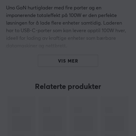
Uno GaN hurtiglader med fire porter og en
imponerende totaleffekt på 100W er den perfekte
løsningen for å lade flere enheter samtidig. Laderen
har to USB-C-porter som kan levere opptil 100W hver,
ideell for lading av kraftige enheter som bærbare
datamaskiner og nettbrett.
Den tredje USB-C-porten tilbyr en maksimal effekt på
VIS MER
30W og er perfekt for mindre enheter som
smarttelefoner og hodetelefoner. I tillegg er det en
USB-A-port med en maksimal effekt på 22,5W, noe som
Relaterte produkter
gjør den allsidig og nyttig for eldre enheter. Med GaN-
teknologi sikres rask, effektiv og sikker lading, samtidig
som laderen er kompakt og lett å ha med seg.
Hei!
Jeg er en oversettelsesrobot på MaxGaming og jeg har
oversatt denne produktteksten. Hvis du opplever feil i