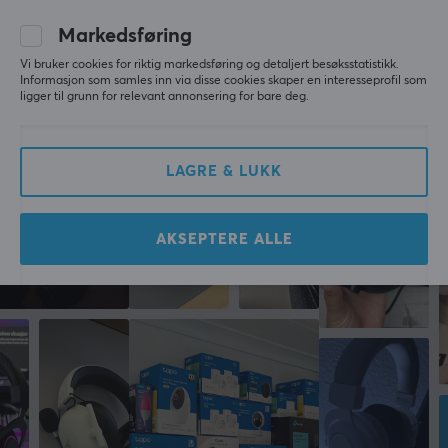
Markedsføring
SKRIV ANMELDELSE
FUNKSJONER
Vi bruker cookies for riktig markedsføring og detaljert besøksstatistikk.
Volumkontroll
Informasjon som samles inn via disse cookies skaper en interesseprofil som
ligger til grunn for relevant annonsering for bare deg.
Ja
Mer fra vårt fellesskap
Aktiv støydemping
Nei
LAGRE & LUKK
GARANTI
AKSEPTERE ALLE
Produsentens garanti
2 års garanti
LYDUTGANG
Frekvensområde
50-20000 Hz
Følsomhet