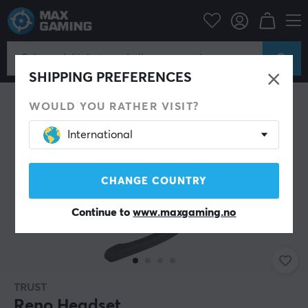
Datatilbehør
Headset & Lyd
Gaming headset
Kablet
SPAR 55%
SHIPPING PREFERENCES
WOULD YOU RATHER VISIT?
International
CHANGE COUNTRY
Continue to
www.maxgaming.no
TRUST
Reno Headset