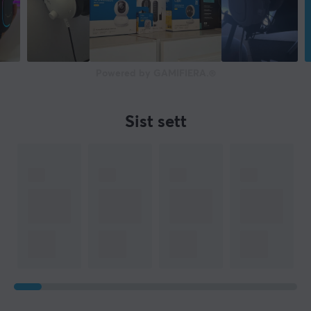
105 db
Impedans
32 Ω
Powered by GAMIFIERA.®
Lyd
Stereo
Sist sett
MIKROFON
Frekvensområde
30-16000 Hz
Polar mønster
Omnidirectional