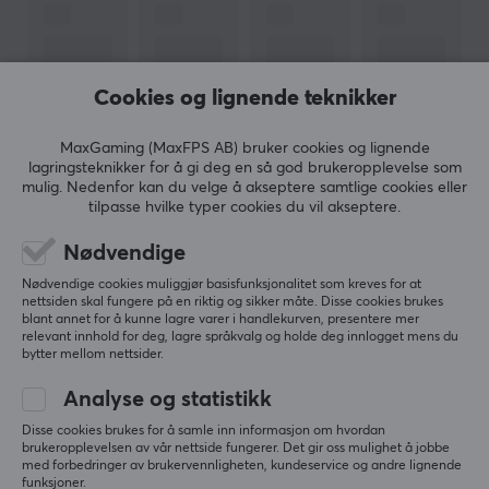
178 g
EGENSKAPER
Cookies og lignende teknikker
Akustisk konstruksjon
MaxGaming (MaxFPS AB) bruker cookies og lignende
Lukket
lagringsteknikker for å gi deg en så god brukeropplevelse som
mulig. Nedenfor kan du velge å akseptere samtlige cookies eller
Formfaktor
tilpasse hvilke typer cookies du vil akseptere.
VIS MER
Over-ear
Nødvendige
Farge
Nødvendige cookies muliggjør basisfunksjonalitet som kreves for at
Svart
ANMELDELSER (0)
SPØRSMÅL OG SVAR (0)
FELLESS
nettsiden skal fungere på en riktig og sikker måte. Disse cookies brukes
blant annet for å kunne lagre varer i handlekurven, presentere mer
relevant innhold for deg, lagre språkvalg og holde deg innlogget mens du
FORBINDELSE
bytter mellom nettsider.
Forbindelse
5
0%
Analyse og statistikk
0.0
4
0%
3.5mm, USB
3
0%
Disse cookies brukes for å samle inn informasjon om hvordan
2
0%
brukeropplevelsen av vår nettside fungerer. Det gir oss mulighet å jobbe
Kompatibilitet
Basert på 0 vurderinger
med forbedringer av brukervennligheten, kundeservice og andre lignende
1
0%
PC
funksjoner.