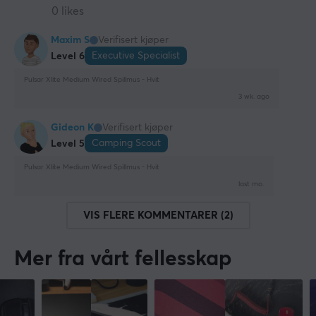
0 likes
Maxim S
Verifisert kjøper
Executive Specialist
Level 6
Pulsar Xlite Medium Wired Spillmus - Hvit
3 wk. ago
Gideon K
Verifisert kjøper
Camping Scout
Level 5
Pulsar Xlite Medium Wired Spillmus - Hvit
last mo.
VIS FLERE KOMMENTARER (2)
Mer fra vårt fellesskap