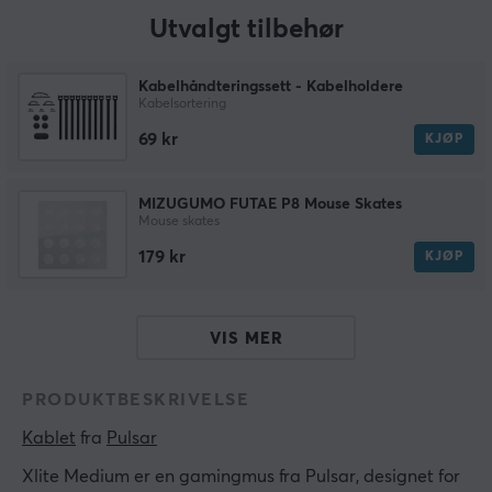
Utvalgt tilbehør
Kabelhåndteringssett - Kabelholdere
Kabelsortering
69 kr
KJØP
MIZUGUMO FUTAE P8 Mouse Skates
Mouse skates
179 kr
KJØP
VIS MER
PRODUKTBESKRIVELSE
Kablet
 fra 
Pulsar
Xlite Medium er en gamingmus fra Pulsar, designet for