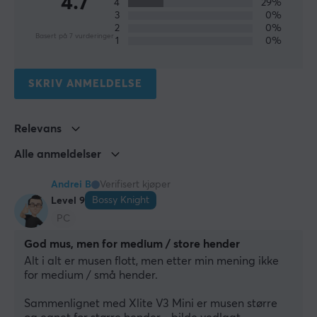
4.7
4
29%
SPESIFIKASJONER
3
0%
2
0%
DIMENSJON & VEKT
Basert på 7 vurderinger
1
0%
Bredde
43 mm
SKRIV ANMELDELSE
Dybde
122 mm
Relevans
Høyde
Alle anmeldelser
66 mm
Andrei B
Verifisert kjøper
Bossy Knight
Level 9
EGENSKAPER
PC
Sensormodell
God mus, men for medium / store hender
PAW3395
Alt i alt er musen flott, men etter min mening ikke 
Sensor
for medium / små hender.
Optisk
Sammenlignet med Xlite V3 Mini er musen større 
Type bryter