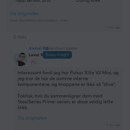
Topp sensor, pris.
Dårlig klikk
Vis originalen
Pulsar Xlite Medium Wired Spillmus - Svart
7 mo. ago
0 likes
Andrei B
Verifisert kjøper
Bossy Knight
Level 9
PC
Interessant fordi jeg har Pulsar Xlite V3 Mini, og 
jeg tror de har de samme interne 
komponentene, og knappene er ikke så "stive".
Faktisk, hvis du sammenligner dem med 
SteelSeries Prime-serien, er disse veldig lette 
klikk.
Vis originalen
4 mo. ago