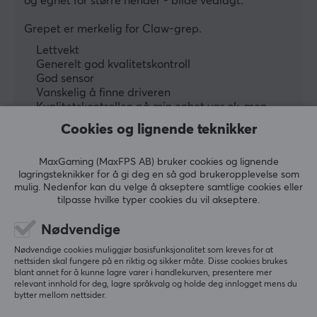
og egnet for større hender - bilde vedlagt.
Optical
Grepet er merkelig for Claw-grep.
DPI
Lettvekt
26000 dpi
Generelt god kvalitetskontroll
God sensor
Maks. akselerasjon
Vanskelig å finne driveren
50 G
Kvalitetskontrollen på min enhet var ok, men
venstre knapp var kanskje litt.. knirkete? (men
Cookies og lignende teknikker
Rullehjul
fungerte ok)
Ja
Litt stor sammenlignet med Xlite V3 Mini
MaxGaming (MaxFPS AB) bruker cookies og lignende
Ikke egnet for små hender
Farge
lagringsteknikker for å gi deg en så god brukeropplevelse som
mulig. Nedenfor kan du velge å akseptere samtlige cookies eller
Hvit
Vis originalen
tilpasse hvilke typer cookies du vil akseptere.
MCU
Nødvendige
32 bit ARM
Nødvendige cookies muliggjør basisfunksjonalitet som kreves for at
nettsiden skal fungere på en riktig og sikker måte. Disse cookies brukes
FORBINDELSE
blant annet for å kunne lagre varer i handlekurven, presentere mer
Pulsar Xlite Medium Wired Spillmus - Hvit
relevant innhold for deg, lagre språkvalg og holde deg innlogget mens du
3 mo. ago
bytter mellom nettsider.
Forbindelse
3 likes
USB