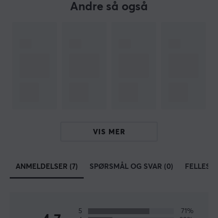
Andre så også
Produsentens artikkelnr: PXV322D
OM VAREMERKET
Pulsar
er et merke grunnlagt i 2020 med ett enkelt
oppdrag. Å lage rimelige produkter uten å gå på
akkord med kvalitet og ytelse. Pulsars grunnlegger har
vært i spillindustrien i over 10 år med dyp
teknologibakgrunn og erfaring. Merket har som mål å
bli en av verdens ledende leverandører av høyytelses
spill- og strømmeprodukter.
VIS MER
Pulsar planlegger å tilby et komplett spekter av
produkter for å utstyre spillere, entusiaster og esport-
ANMELDELSER (7)
SPØRSMÅL OG SVAR (0)
FELLESS
profesjonelle med mekaniske tastaturer,
presisjonsspillemus, trådløse hodesett, premium-
høyttalere og alt annet premium PC-periferiutstyr.
5
71%