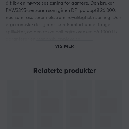
å tilby en høyytelsesløsning for gamere. Den bruker
PAW3395-sensoren som gir en DPI på opptil 26 000,
noe som resulterer i ekstrem nøyaktighet i spilling. Den
ergonomiske designen sikrer komfort under lange
spilløkter, og den raske pollingfrekvensen på 1000 Hz
garanterer en responsiv opplevelse.
VIS MER
Byggekvaliteten er et sentralt aspekt av Xlite Wired.
Den er laget av et robust ABS-komposittmateriale som
gir holdbarhet og stabilitet. Med en maksimal
Relaterte produkter
akselerasjon på 50 G og en 32-bits ARM MCU, er denne
musen i stand til å håndtere raske bevegelser og
komplekse spillkommandoer med høy presisjon.
Rullehjulet er også optimalisert for smidig navigering,
og de dobbeltklikkfrie bryterne gir et pålitelig
brukergrensesnitt. Musen er konstruert for høyrehånds
palm-grep, noe som gir en intuitiv brukeropplevelse for
dedikerte gamere.