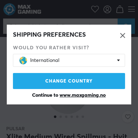
Datatilbehør
PC-mus & Tilbehør
Gaming mus
Kablet
SPAR 56%
SHIPPING PREFERENCES
WOULD YOU RATHER VISIT?
International
CHANGE COUNTRY
Continue to
www.maxgaming.no
PULSAR
Xlite Medium Wired Spillmus - Hvit