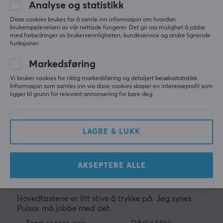
Analyse og statistikk
Zia A
Verifisert kjøper
Trådløs
Disse cookies brukes for å samle inn informasjon om hvordan
brukeropplevelsen av vår nettside fungerer. Det gir oss mulighet å jobbe
Smelly Scout
Level 5
Nei
med forbedringer av brukervennligheten, kundeservice og andre lignende
funksjoner.
Veldig bra
GARANTI
❤️❤️❤️
Markedsføring
Alt fungerer problemfritt og den er veldig rask
Produsentens garanti
Vi bruker cookies for riktig markedsføring og detaljert besøksstatistikk.
Informasjon som samles inn via disse cookies skaper en interesseprofil som
2 års garanti
ligger til grunn for relevant annonsering for bare deg.
Vis originalen
Pulsar Xlite Medium Wired Spillmus - Svart
7 mo. ago
LAGRE & LUKK
0 likes
Ivan F
Verifisert kjøper
AKSEPTERE ALLE
Easy Guardian
Level 7
PC
Hovedtastene er litt stive å trykke på. Jeg synes 
Pulsar må jobbe med det.