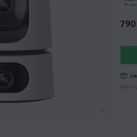
På lage
790
Lag
På la