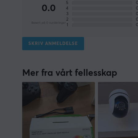
5
0.0
4
3
2
Basert på 0 vurderinger
1
SKRIV ANMELDELSE
Mer fra vårt fellesskap