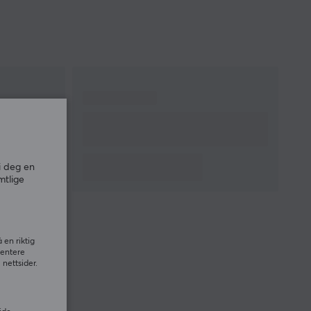
i deg en
mtlige
 en riktig
sentere
nettsider.