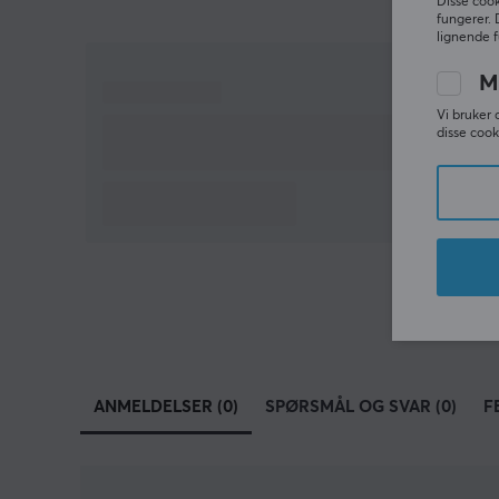
Disse cook
fungerer. 
lignende f
M
Vi bruker 
disse cook
ANMELDELSER (0)
SPØRSMÅL OG SVAR (0)
F