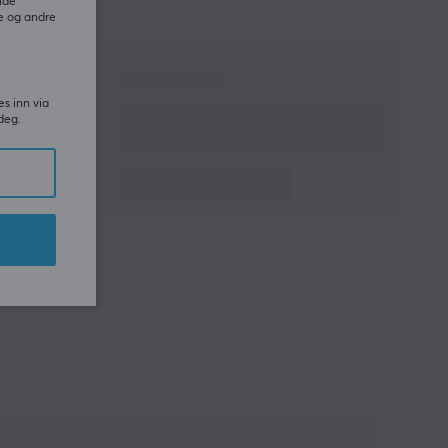
ide
e og andre
es inn via
deg.