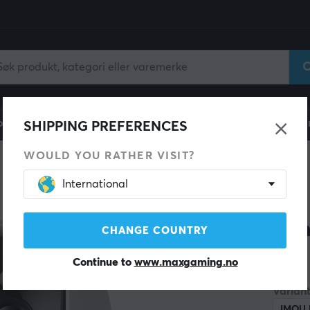
ll
Gamingstol
Mobiltilbehør
Hjem & Fritid
Fun
SHIPPING PREFERENCES
WOULD YOU RATHER VISIT?
International
IMOU
Ran
CHANGE COUNTRY
Continue to
www.maxgaming.no
(0)
Variant
IMOU 