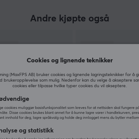
Andre kjøpte også
Cookies og lignende teknikker
ng (MaxFPS AB) bruker cookies og lignende lagringsteknikker for å g
d brukeropplevelse som mulig. Nedenfor kan du velge å akseptere sa
cookies eller tilpasse hvilke typer cookies du vil akseptere.
ødvendige
VIS MER
 cookies muliggjør basisfunksjonalitet som kreves for at nettsiden skal fungere på
måte. Disse cookies brukes blant annet for å kunne lagre varer i handlekurven, pre
nt innhold for deg, lagre språkvalg og holde deg innlogget mens du bytter mellom 
nalyse og statistikk