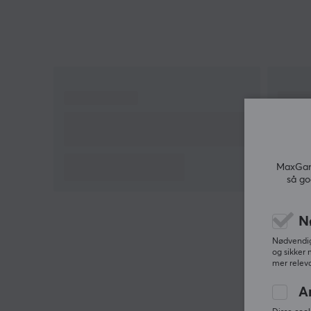
tilbakemeldinger med meg.
MaxGami
så go
N
Nødvendige
og sikker 
mer releva
A