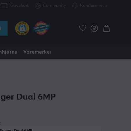
Gavekort
Community
Kundeservice
nhjørne
Varemerker
ger Dual 6MP
:
Ranger Dual 6MP