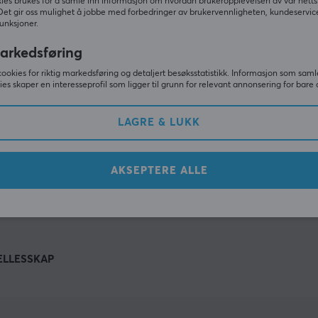
Andre så også
ies brukes for å samle inn informasjon om hvordan brukeropplevelsen av vår netts
Det gir oss mulighet å jobbe med forbedringer av brukervennligheten, kundeservic
unksjoner.
arkedsføring
cookies for riktig markedsføring og detaljert besøksstatistikk. Informasjon som saml
ies skaper en interesseprofil som ligger til grunn for relevant annonsering for bare 
LAGRE & LUKK
AKSEPTERE ALLE
VIS MER
ELLESSKAP