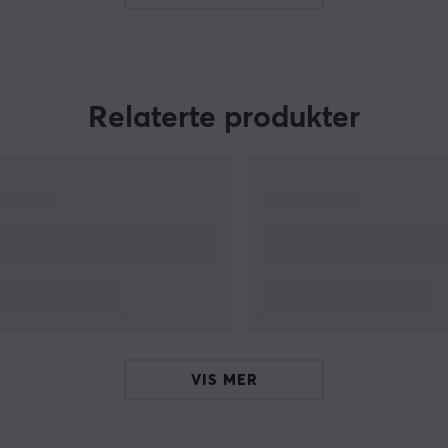
Relaterte produkter
t.
l
d
VIS MER