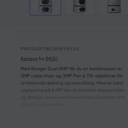
PRODUKTBESKRIVELSE
Kamera
 fra 
IMOU
Med Ranger Dual 6MP får du en kombinasjon av
3MP raske linser og 3MP Pan & Tilt-objektiver for
omfattende dekning og overvåking. Med en total
oppløsning på 6 MP kan du forvente skarpe bilder
og detaljer, mens personvernmodus beskytter ditt
privatliv og sikkerhet.
Du har muligheten til å bruke NVR, skylagring eller
microSD-kort for fleksibel og allsidig lagring. Med