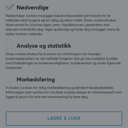
Spørsmål og svar
Nødvendige
Salgsbetingelser
Nødvendige cookies muliggjør basisfunksjonalitet som kreves for at
nettsiden skal fungere på en riktig og sikker måte. Disse cookies brukes
Angre kjøp
blant annet for å kunne lagre varer i handlekurven, presentere mer
relevant innhold for deg, lagre språkvalg og holde deg innlogget mens du
bytter mellom nettsider.
MAXGAMING
Analyse og statistikk
Policy for informasjonskapsler
Disse cookies brukes for å samle inn informasjon om hvordan
Om MaxGaming
brukeropplevelsen av vår nettside fungerer. Det gir oss mulighet å jobbe
med forbedringer av brukervennligheten, kundeservice og andre lignende
Betalingsmetoder
funksjoner.
Informasjonssikkerhetspolicy
Markedsføring
Trygg E-Handel
Vi bruker cookies for riktig markedsføring og detaljert besøksstatistikk.
Informasjon som samles inn via disse cookies skaper en interesseprofil som
Gavekort
ligger til grunn for relevant annonsering for bare deg.
POPULÆRE KATEGORIER
LAGRE & LUKK
Gamingmus