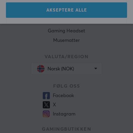
Tastatur
AKSEPTERE ALLE
Konsoll
Gamingstol
Gaming Headset
Musematter
VALUTA/REGION
Norsk (NOK)
FØLG OSS
Facebook
X
Instagram
GAMINGBUTIKKEN