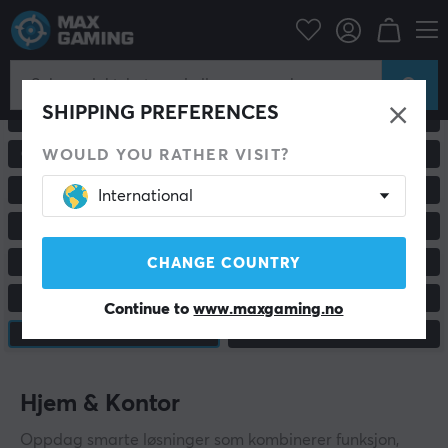
SHIPPING PREFERENCES
ALLE PRODUKTER
GAMINGMUS
WOULD YOU RATHER VISIT?
GAMINGSTOLER OG TILBEHØR
SKJERMER
HEADSET & LYD
MUSEMATTER
International
TASTATUR
HÅNDKONTROLLER
CHANGE COUNTRY
KONSOLL OG TILBEHØR
RACING & SIMULATORER
STATIV & TILBEHØR
MOBILTILBEHØR
Continue to
www.maxgaming.no
HJEM & KONTOR
ANNET
Hjem & Kontor
Oppdag smarte løsninger som kombinerer funksjon,