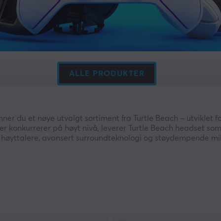
ALLE PRODUKTER
ner du et nøye utvalgt sortiment fra Turtle Beach – utviklet f
er konkurrerer på høyt nivå, leverer Turtle Beach headset som g
 høyttalere, avansert surroundteknologi og støydempende mi
te lydprofiler er Turtle Beach et strategisk valg for spillere