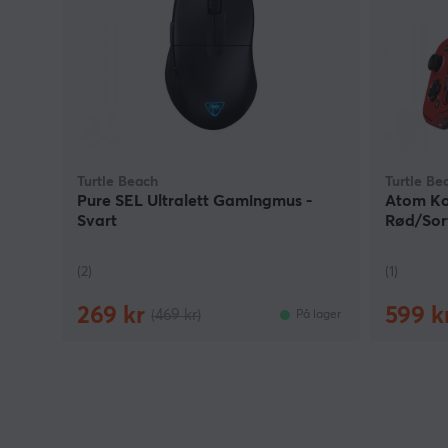
Turtle Beach
Turtle Be
Pure SEL Ultralett Gamingmus -
Atom Kon
Svart
Rød/Sor
(2)
(1)
269 kr
599 k
(469 kr)
På lager