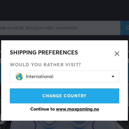
ll
Gamingstol
Mobiltilbehør
Hjem & Fritid
Fun
SHIPPING PREFERENCES
WOULD YOU RATHER VISIT?
International
CHANGE COUNTRY
Continue to
www.maxgaming.no