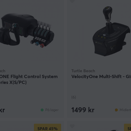
ach
Turtle Beach
ONE Flight Control System
VelocityOne Multi-Shift - G
ries X|S/PC)
(6)
kr
1499 kr
På lager
Midlert
SPAR
45%
S