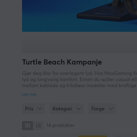
Turtle Beach Kampanje
Gjør deg klar for overlegent lyd. Hos MaxGaming fin
lyd og langvarig komfort. Enten du spiller casual ell
mellom kablede og trådløse modeller med kraftige
Med ergonomisk design, robust byggekvalitet og smar
konsekvent.
Pris
Kategori
Farge
14
produkter