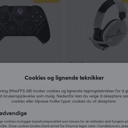
Turtle Beach
Pro BFG-kontroller – Svart
Recon 70 Multiplatform G
x)
Headset - Hvit
Cookies og lignende teknikker
(1)
ng (MaxFPS AB) bruker cookies og lignende lagringsteknikker for å g
d brukeropplevelse som mulig. Nedenfor kan du velge å akseptere sa
kr
249 kr
cookies eller tilpasse hvilke typer cookies du vil akseptere.
(2190 kr)
(399 kr)
Utsolgt
ødvendige
SPAR
43%
S
 cookies muliggjør basisfunksjonalitet som kreves for at nettsiden skal fungere på
måte. Disse cookies brukes blant annet for å kunne lagre varer i handlekurven, pre