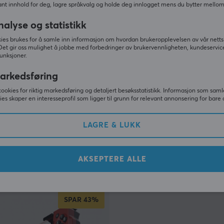
nt innhold for deg, lagre språkvalg og holde deg innlogget mens du bytter mellom 
nalyse og statistikk
ies brukes for å samle inn informasjon om hvordan brukeropplevelsen av vår netts
Det gir oss mulighet å jobbe med forbedringer av brukervennligheten, kundeservic
unksjoner.
arkedsføring
cookies for riktig markedsføring og detaljert besøksstatistikk. Informasjon som saml
ies skaper en interesseprofil som ligger til grunn for relevant annonsering for bare 
ach
Turtle Beach
 Ultralett Gamingmus -
Pure Air Ultralett Trådløst
Gamingmus - Hvit
LAGRE & LUKK
(2)
AKSEPTERE ALLE
r
729 kr
(469 kr)
(1199 kr)
På lager
SPAR
43%