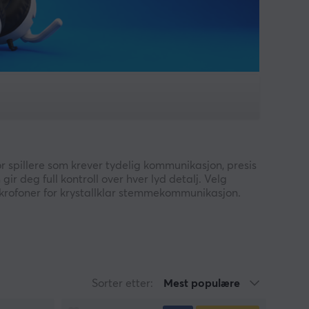
or spillere som krever tydelig kommunikasjon, presis
ir deg full kontroll over hver lyd detalj. Velg
krofoner for krystallklar stemmekommunikasjon.
 som vil høre mer, reagere raskere og prestere
Sorter etter:
Mest populære