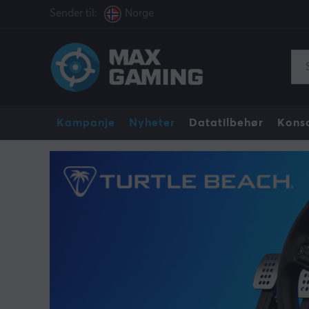
Sender til:
Norge
Kampanje
Nyheter
Datatilbehør
Konso