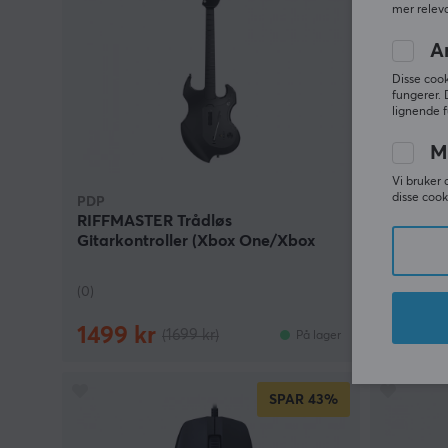
mer releva
A
Disse cook
fungerer. 
lignende f
M
Vi bruker 
disse cook
PDP
Turtle Be
RIFFMASTER Trådløs
Pure SEL
Gitarkontroller (Xbox One/Xbox
Hvit
Series)
(0)
(2)
1499 kr
269 k
(1699 kr)
På lager
SPAR
43%