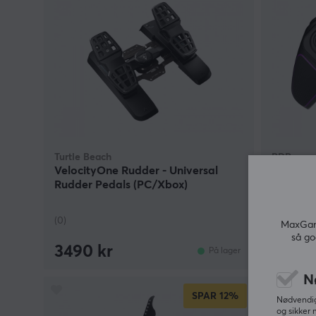
Turtle Beach
PDP
VelocityOne Rudder - Universal
Victrix 
Rudder Pedals (PC/Xbox)
(PC/Xbo
(0)
(3)
MaxGami
så go
3490 kr
1199 
På lager
N
SPAR
12%
Nødvendige
og sikker 