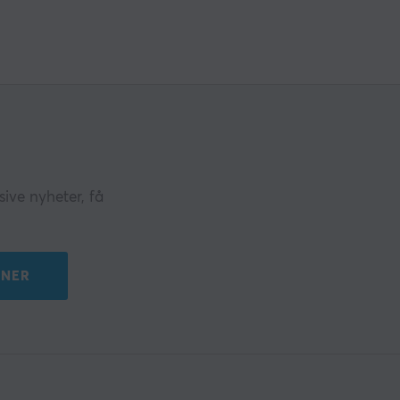
ive nyheter, få
NER