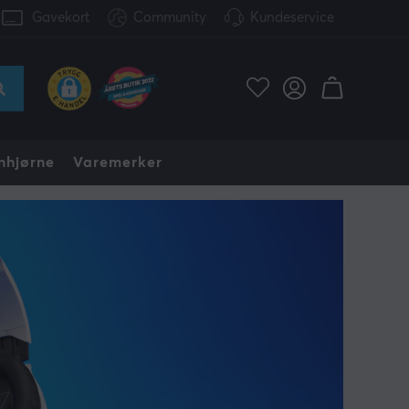
Gavekort
Community
Kundeservice
nhjørne
Varemerker