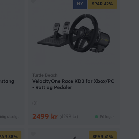
NY
SPAR
42%
Turtle Beach
irstang
VelocityOne Race KD3 for Xbox/PC
- Ratt og Pedaler
(0)
2499 kr
(4299 kr)
idig utsolgt
På lager
PAR
38%
SPAR
41%