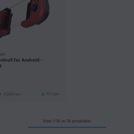
ach
troll for Android -
t
r
(1049 kr)
På lager
Viser
1-14
av
14
produkter