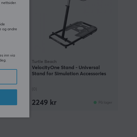
nettsider.
ide
e og andre
es inn via
deg.
Turtle Beach
VelocityOne Stand - Universal
Stand for Simulation Accessories
(0)
2249 kr
På lager
På lager