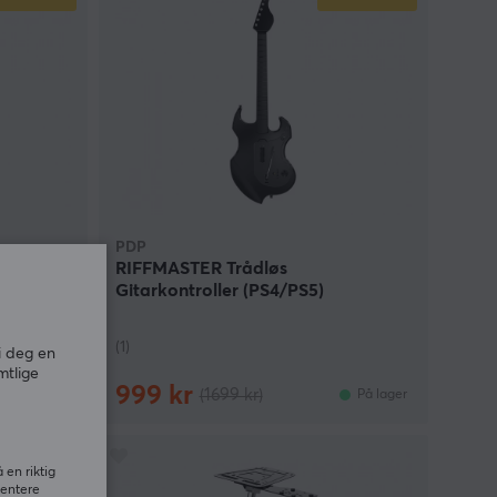
PDP
aming
RIFFMASTER Trådløs
Gitarkontroller (PS4/PS5)
(1)
i deg en
mtlige
999 kr
(1699 kr)
På lager
På lager
PAR
39%
 en riktig
sentere