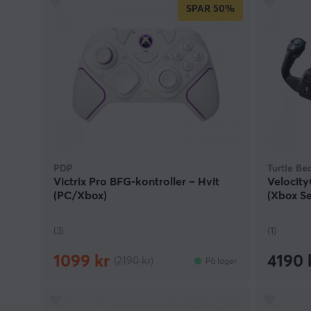
SPAR
50%
PDP
Turtle Be
Victrix Pro BFG-kontroller – Hvit
Velocity
(PC/Xbox)
(Xbox Se
(3)
(1)
1099 kr
4190 
(2190 kr)
På lager