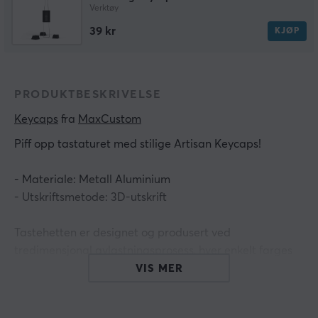
Verktøy
39 kr
KJØP
PRODUKTBESKRIVELSE
Keycaps
 fra 
MaxCustom
Piff opp tastaturet med stilige Artisan Keycaps!
- Materiale: Metall Aluminium
- Utskriftsmetode: 3D-utskrift
Tastehetten er designet og produsert ved
tredimensjonal avlastningsprosess, hver enkelt farges
individuelt av arbeideren og har kompleks teknologi.
VIS MER
Den laveste posisjonen for nøkkelhetten er omtrent 0,9
cm. Den er nær R4-høyden til Cherrys originale fabrikk,