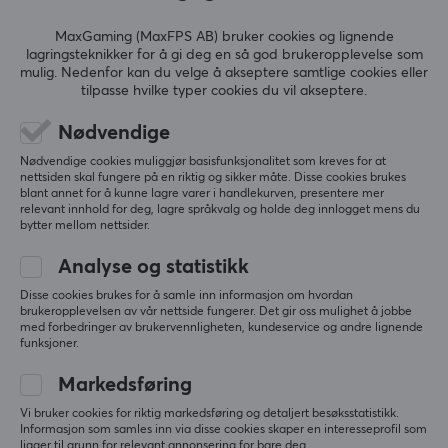
MaxGaming (MaxFPS AB) bruker cookies og lignende
VIS MER
lagringsteknikker for å gi deg en så god brukeropplevelse som
mulig. Nedenfor kan du velge å akseptere samtlige cookies eller
tilpasse hvilke typer cookies du vil akseptere.
ANMELDELSER (0)
SPØRSMÅL OG SVAR (0)
FELLESS
Nødvendige
Nødvendige cookies muliggjør basisfunksjonalitet som kreves for at
nettsiden skal fungere på en riktig og sikker måte. Disse cookies brukes
blant annet for å kunne lagre varer i handlekurven, presentere mer
5
0%
relevant innhold for deg, lagre språkvalg og holde deg innlogget mens du
0.0
4
0%
bytter mellom nettsider.
3
0%
2
0%
Analyse og statistikk
Basert på 0 vurderinger
1
0%
Disse cookies brukes for å samle inn informasjon om hvordan
brukeropplevelsen av vår nettside fungerer. Det gir oss mulighet å jobbe
med forbedringer av brukervennligheten, kundeservice og andre lignende
SKRIV ANMELDELSE
funksjoner.
Markedsføring
Vi bruker cookies for riktig markedsføring og detaljert besøksstatistikk.
Mer fra vårt fellesskap
Informasjon som samles inn via disse cookies skaper en interesseprofil som
ligger til grunn for relevant annonsering for bare deg.