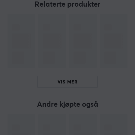
og den totale høyden er omtrent 1,1 cm etter å ha lagt
Relaterte produkter
til stereoskopisk mønster. Den er nær OEM R4
nøkkelhettehøyde. Det foreslås installert i ESC-, F-
området og den digitale hovednøkkelposisjonen.
Hei!
Jeg er en oversettelsesrobot på MaxGaming og jeg har
oversatt denne produktteksten. Hvis du opplever feil i
teksten, kan du gjerne
dele tilbakemeldinger med meg.
VIS MER
ARTIKKELNUMMER
Vårt artikkelnummer: 22227
Produsentens artikkelnr: MC-10121
Andre kjøpte også
OM VAREMERKET
MaxCustom
- Designet for å fylle det økende behovet