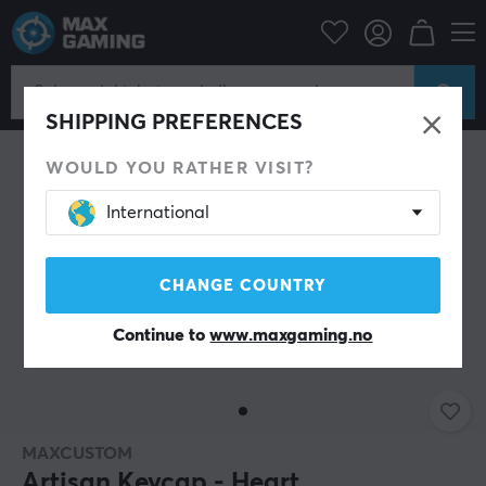
Datatilbehør
Tastatur og tilbehør
Keycaps
SHIPPING PREFERENCES
WOULD YOU RATHER VISIT?
International
CHANGE COUNTRY
Continue to
www.maxgaming.no
MAXCUSTOM
Artisan Keycap - Heart