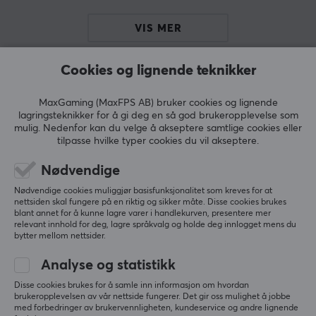
som UV-trykk, dye-sublimering og taktil silketrykk.
VIS MER
SPESIFIKASJONER
Cookies og lignende teknikker
ANMELDELSER (1)
SPØRSMÅL OG SVAR (0)
FELLESS
EGENSKAPER
MaxGaming (MaxFPS AB) bruker cookies og lignende
Språkoppsett
lagringsteknikker for å gi deg en så god brukeropplevelse som
ANSI, ISO French, ISO German, ISO Nordic, ISO UK, ISO
mulig. Nedenfor kan du velge å akseptere samtlige cookies eller
US
tilpasse hvilke typer cookies du vil akseptere.
5
100%
5.0
4
0%
Knappemateriale
Nødvendige
3
0%
2
0%
Dye-sub PBT
Basert på 1 vurdering
Nødvendige cookies muliggjør basisfunksjonalitet som kreves for at
1
0%
nettsiden skal fungere på en riktig og sikker måte. Disse cookies brukes
Profil
blant annet for å kunne lagre varer i handlekurven, presentere mer
relevant innhold for deg, lagre språkvalg og holde deg innlogget mens du
Cherry
SKRIV ANMELDELSE
bytter mellom nettsider.
Farge
Analyse og statistikk
Beige, Lilla
Relevans
Disse cookies brukes for å samle inn informasjon om hvordan
brukeropplevelsen av vår nettside fungerer. Det gir oss mulighet å jobbe
Alle anmeldelser
med forbedringer av brukervennligheten, kundeservice og andre lignende
GARANTI