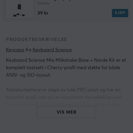
Verktøy
39 kr
KJØP
PRODUKTBESKRIVELSE
Keycaps
 fra 
Keyboard Science
Keyboard Science Mio Milkshake Base + Norde Kit
er et
komplett tastsett i Cherry-profil med støtte for både
ANSI- og ISO-layout.
Tastaturhettene er støpt av tykk PBT-plast og har en
ensartet profil som gir en konsistent skrivefølelse over
hele tastaturet. Fargesublimering sikrer at tegnsettet
ikke slites av over tid. Settet er kompatibelt med flere
VIS MER
layoutstandarder, inkludert ISO SE, ISO UK, ISO DE, ISO
FR og ANSI US. Den lilla og beige fargekombinasjonen