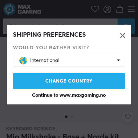
Datatilbehør
Tastatur og tilbehør
Keycaps
SHIPPING PREFERENCES
WOULD YOU RATHER VISIT?
International
CHANGE COUNTRY
Continue to
www.maxgaming.no
KEYBOARD SCIENCE
Mio Milkshake - Base + Norde kit