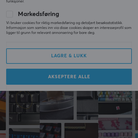
funksjoner.
Produsentens garanti
simon K
Verifisert kjøper
Markedsføring
1 års garanti
Pro Gladiator
Level 14
Vi bruker cookies for riktig markedsføring og detaljert besøksstatistikk.
PC
Nintendo
VR
Retro
Informasjon som samles inn via disse cookies skaper en interesseprofil som
ligger til grunn for relevant annonsering for bare deg.
Keyboard Science Mio Milkshake - Base + Norde kit
7 mo. ago
LAGRE & LUKK
Mer fra vårt fellesskap
AKSEPTERE ALLE