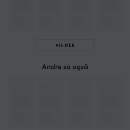
Vårt artikkelnummer: 35317
Produsentens artikkelnr: MIO-MLKSHK
OM VAREMERKET
Keyboard Science er en boutique-produsent som
VIS MER
spesialiserer seg på høykvalitets keycap-sett for
mekaniske tastaturer, utviklet for entusiaster, gamere
og profesjonelle brukere som ønsker å tilpasse både
Andre så også
følelse og estetikk på tastaturene sine.
Selskapet produserer hovedsakelig keycaps i Cherry-
profil laget av ABS- og PBT-plast, konstruert for lang
levetid og motstand mot slitasje og glans. Designene
bygger ofte på tydelige temaer inspirert av kunst,
historie og populærkultur, noe som resulterer i visuelt
unike kolleksjoner. For å oppnå høy detaljgrad og
fargepresisjon benyttes avanserte produksjonsmetoder