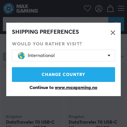
Kingston
Kingston
SHIPPING PREFERENCES
WOULD YOU RATHER VISIT?
Vis filter
International
12
produkter
Navn A-Å
CHANGE COUNTRY
Continue to
www.maxgaming.no
Kingston
Kingston
DataTraveler 70 USB-C
DataTraveler 70 USB-C