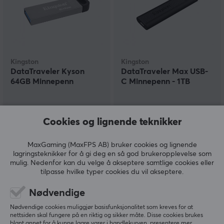
Kingston
Kingston
DataTraveler Kyson
DataTraveler Max USB-
64GB Minnepenn
C Minnepenn - 1TB
(0)
(0)
Cookies og lignende teknikker
99 kr
1389 kr
MaxGaming (MaxFPS AB) bruker cookies og lignende
lagringsteknikker for å gi deg en så god brukeropplevelse som
mulig. Nedenfor kan du velge å akseptere samtlige cookies eller
tilpasse hvilke typer cookies du vil akseptere.
Nødvendige
Nødvendige cookies muliggjør basisfunksjonalitet som kreves for at
nettsiden skal fungere på en riktig og sikker måte. Disse cookies brukes
blant annet for å kunne lagre varer i handlekurven, presentere mer