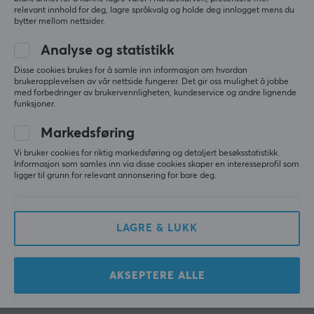
relevant innhold for deg, lagre språkvalg og holde deg innlogget mens du
bytter mellom nettsider.
Kingston
Kingston
Analyse og statistikk
DataTraveler Max USB-
DataTraveler Max USB-
C Minnepenn - 256GB
C Minnepenn - 512GB
Disse cookies brukes for å samle inn informasjon om hvordan
brukeropplevelsen av vår nettside fungerer. Det gir oss mulighet å jobbe
med forbedringer av brukervennligheten, kundeservice og andre lignende
funksjoner.
(0)
(0)
Markedsføring
389 kr
579 kr
Vi bruker cookies for riktig markedsføring og detaljert besøksstatistikk.
Informasjon som samles inn via disse cookies skaper en interesseprofil som
ligger til grunn for relevant annonsering for bare deg.
Viser
1-12
av
12
produkter
LAGRE & LUKK
VIS FLERE...
AKSEPTERE ALLE