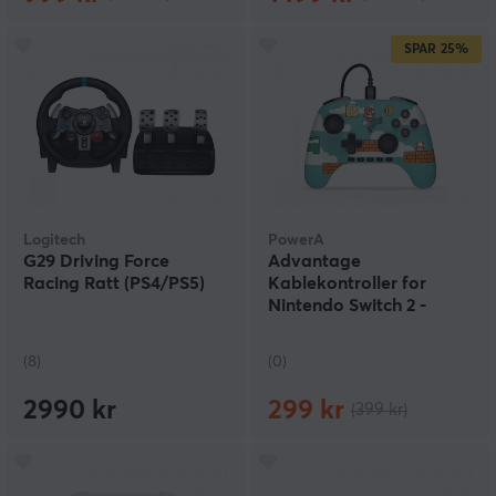
SPAR
25%
Logitech
PowerA
G29 Driving Force
Advantage
Racing Ratt (PS4/PS5)
Kablekontroller for
Nintendo Switch 2 -
Mario Time
(8)
(0)
2990 kr
299 kr
(399 kr)