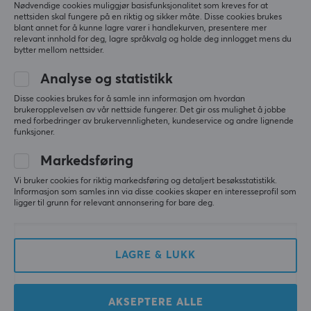
Nødvendige cookies muliggjør basisfunksjonalitet som kreves for at
nettsiden skal fungere på en riktig og sikker måte. Disse cookies brukes
blant annet for å kunne lagre varer i handlekurven, presentere mer
relevant innhold for deg, lagre språkvalg og holde deg innlogget mens du
bytter mellom nettsider.
Analyse og statistikk
Hori
GameSir
Racing Ratt APEX til
G7 SE Kablet PC & Xbox
Disse cookies brukes for å samle inn informasjon om hvordan
PlayStation 5
Kontroll - Dynamic Blue
brukeropplevelsen av vår nettside fungerer. Det gir oss mulighet å jobbe
(PS5/PS4/PC)
[Hall Effect]
med forbedringer av brukervennligheten, kundeservice og andre lignende
funksjoner.
(19)
(60)
Markedsføring
Vi bruker cookies for riktig markedsføring og detaljert besøksstatistikk.
1249 kr
599 kr
Informasjon som samles inn via disse cookies skaper en interesseprofil som
ligger til grunn for relevant annonsering for bare deg.
LAGRE & LUKK
AKSEPTERE ALLE