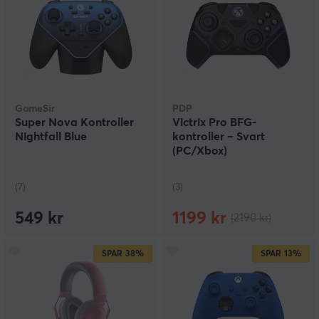
GameSir
PDP
Super Nova Kontroller
Victrix Pro BFG-
Nightfall Blue
kontroller – Svart
(PC/Xbox)
(7)
(3)
549 kr
1199 kr
(2190 kr)
SPAR
38%
SPAR
13%