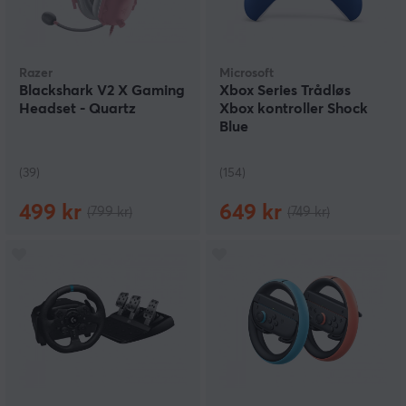
Razer
Microsoft
Blackshark V2 X Gaming
Xbox Series Trådløs
Headset - Quartz
Xbox kontroller Shock
Blue
(39)
(154)
499 kr
649 kr
(799 kr)
(749 kr)