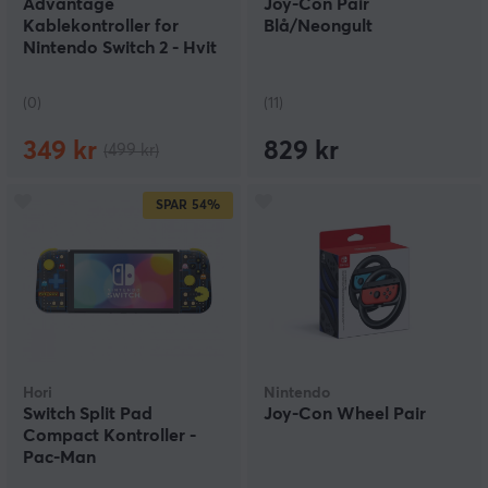
Advantage
Joy-Con Pair
Kablekontroller for
Blå/Neongult
Nintendo Switch 2 - Hvit
(Lumectra)
(0)
(11)
349 kr
829 kr
(499 kr)
SPAR
54%
Hori
Nintendo
Switch Split Pad
Joy-Con Wheel Pair
Compact Kontroller -
Pac-Man