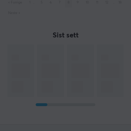
«
Forrige
1
..
5
6
7
8
9
10
11
12
..
18
Neste
»
Sist sett