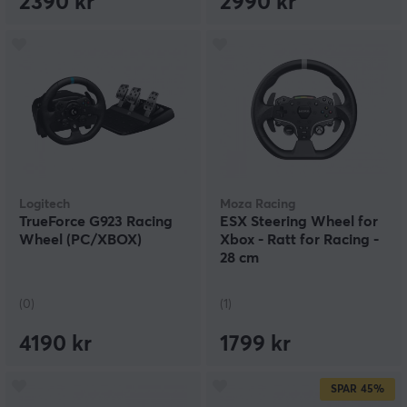
2390 kr
2990 kr
Logitech
Moza Racing
TrueForce G923 Racing
ESX Steering Wheel for
Wheel (PC/XBOX)
Xbox - Ratt for Racing -
28 cm
(0)
(1)
4190 kr
1799 kr
SPAR
45%