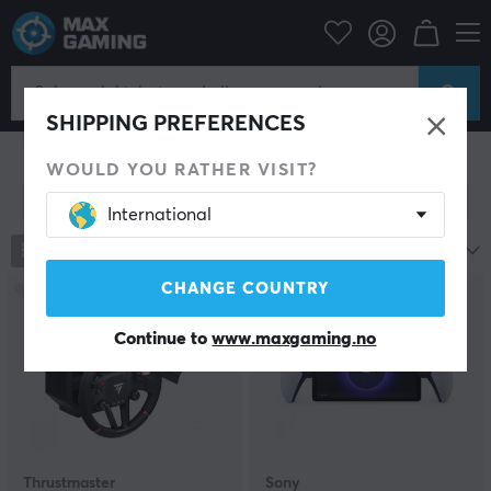
Konsoll
Spillkonsoller & tilbehør
SHIPPING PREFERENCES
Playstation
Xbox
Nintendo
Retro Gaming
WOULD YOU RATHER VISIT?
Vis filter
International
1075
produkter
Mest populære
CHANGE COUNTRY
NY
SPAR
10%
Continue to
www.maxgaming.no
Thrustmaster
Sony