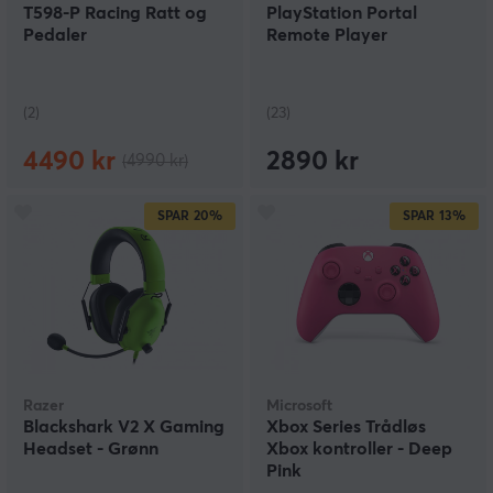
T598-P Racing Ratt og
PlayStation Portal
Pedaler
Remote Player
(2)
(23)
4490 kr
2890 kr
(4990 kr)
SPAR
20%
SPAR
13%
Razer
Microsoft
Blackshark V2 X Gaming
Xbox Series Trådløs
Headset - Grønn
Xbox kontroller - Deep
Pink