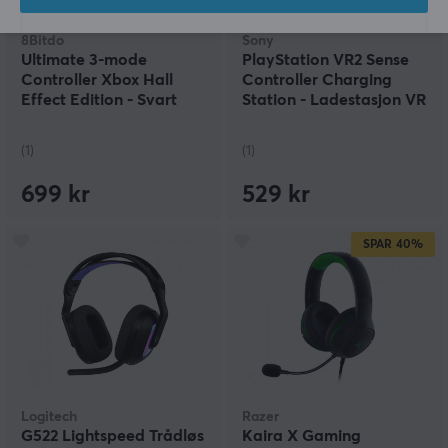
8Bitdo
Sony
Ultimate 3-mode
PlayStation VR2 Sense
Controller Xbox Hall
Controller Charging
Effect Edition - Svart
Station - Ladestasjon VR
Trådløs Kontroller
Kontrollere
(1)
(1)
699 kr
529 kr
SPAR
40%
Logitech
Razer
G522 Lightspeed Trådløs
Kaira X Gaming