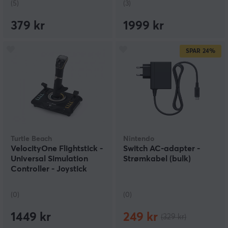
(5)
(3)
379 kr
1999 kr
SPAR
24%
Turtle Beach
Nintendo
VelocityOne Flightstick -
Switch AC-adapter -
Universal Simulation
Strømkabel (bulk)
Controller - Joystick
(0)
(0)
1449 kr
249 kr
(329 kr)