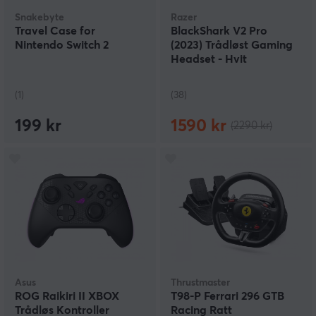
Snakebyte
Razer
Travel Case for
BlackShark V2 Pro
Nintendo Switch 2
(2023) Trådløst Gaming
Headset - Hvit
(1)
(38)
199 kr
1590 kr
(2290 kr)
Asus
Thrustmaster
ROG Raikiri II XBOX
T98-P Ferrari 296 GTB
Trådløs Kontroller
Racing Ratt