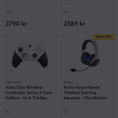
(22)
(4)
3790 kr
2589 kr
SPAR
43%
Microsoft
Razer
Xbox Elite Wireless
Kaira HyperSpeed
Controller Series 2 Core
Trådløst Gaming
Edition - Hvit Trådløs
Headset - PlayStation
Kontroller
Licensed
(8)
(7)