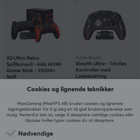
X2 Ultra Retro
Turtle Beach
Stealth Ultra - Trådløs
Spillkonsoll - 64G HDMI
Kontroller med
Game Stick - 35000+
Ladedokking
Spill
Cookies og lignende teknikker
(9)
(4)
MaxGaming (MaxFPS AB) bruker cookies og lignende
629 kr
2290 kr
lagringsteknikker for å gi deg en så god brukeropplevelse som
mulig. Nedenfor kan du velge å akseptere samtlige cookies eller
tilpasse hvilke typer cookies du vil akseptere.
Nødvendige