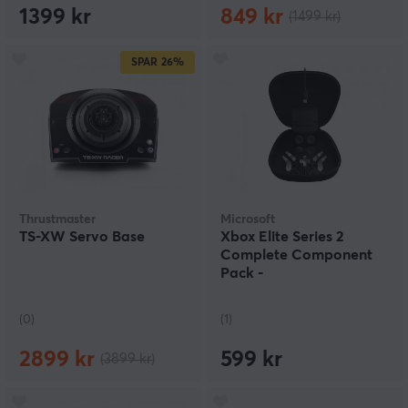
1399 kr
849 kr
(1499 kr)
SPAR
26%
Thrustmaster
Microsoft
TS-XW Servo Base
Xbox Elite Series 2
Complete Component
Pack -
Komponentpakke
(0)
(1)
2899 kr
599 kr
(3899 kr)