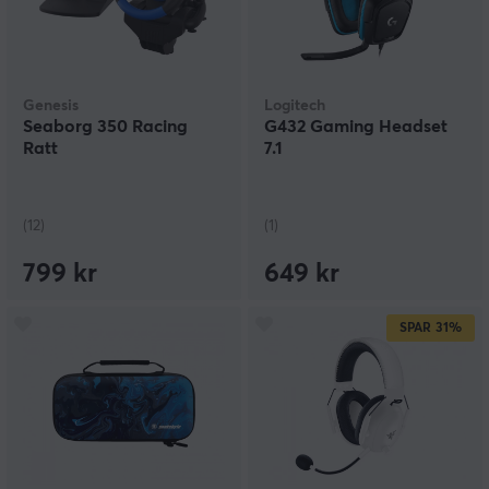
Genesis
Logitech
Seaborg 350 Racing
G432 Gaming Headset
Ratt
7.1
(12)
(1)
799 kr
649 kr
SPAR
31%