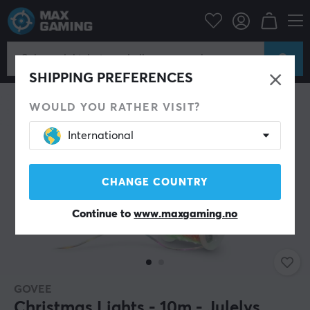
Hjem & Fritid
Smarte Hjem
Belysning
Lysstreng & LED-stripe
SPAR 19%
SHIPPING PREFERENCES
WOULD YOU RATHER VISIT?
International
CHANGE COUNTRY
Continue to
www.maxgaming.no
GOVEE
Christmas Lights - 10m - Julelys