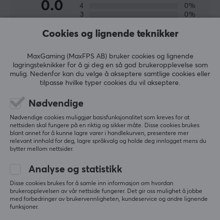
0.0
4
0%
til dekorative belysningsløsninger. Dessuten kan mange
3
0%
av produktene enkelt styres via en app eller
2
0%
Basert på 0 vurderinger
Cookies og lignende teknikker
1
0%
stemmeassistent, noe som gir brukerne utrolig
fleksibilitet og kontroll over hvordan de ønsker at
MaxGaming (MaxFPS AB) bruker cookies og lignende
omgivelsene skal se ut og føles.
SKRIV ANMELDELSE
lagringsteknikker for å gi deg en så god brukeropplevelse som
mulig. Nedenfor kan du velge å akseptere samtlige cookies eller
tilpasse hvilke typer cookies du vil akseptere.
SPESIFIKASJONER
Nødvendige
EGENSKAPER
Mer fra vårt fellesskap
Nødvendige cookies muliggjør basisfunksjonalitet som kreves for at
Farge
nettsiden skal fungere på en riktig og sikker måte. Disse cookies brukes
blant annet for å kunne lagre varer i handlekurven, presentere mer
Rainbow
relevant innhold for deg, lagre språkvalg og holde deg innlogget mens du
bytter mellom nettsider.
GARANTI
Analyse og statistikk
Produsentens garanti
Disse cookies brukes for å samle inn informasjon om hvordan
2 års garanti
brukeropplevelsen av vår nettside fungerer. Det gir oss mulighet å jobbe
med forbedringer av brukervennligheten, kundeservice og andre lignende
funksjoner.