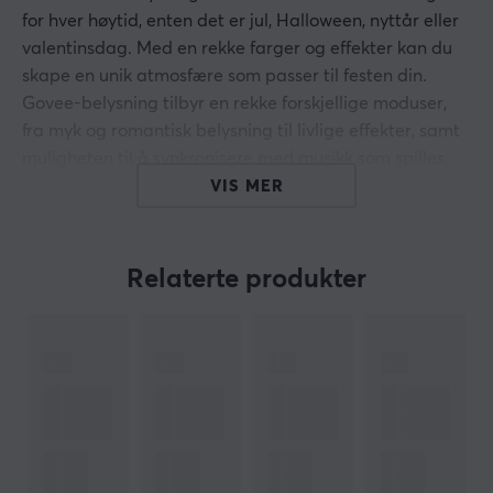
for hver høytid, enten det er jul, Halloween, nyttår eller
valentinsdag. Med en rekke farger og effekter kan du
skape en unik atmosfære som passer til festen din.
Govee-belysning tilbyr en rekke forskjellige moduser,
fra myk og romantisk belysning til livlige effekter, samt
muligheten til å synkronisere med musikk som spilles,
slik at lysene danser i takt.
VIS MER
For ekstra bekvemmelighet kan du kontrollere
belysningen handsfree via Alexa eller Google Assistant,
Relaterte produkter
noe som gjør det enklere enn noen gang å justere
stemningen uten å måtte reise. I tillegg er belysningen
designet for å brukes både innendørs og utendørs, da
den har IP65-klassifisering og tåler temperaturer ned
til -20 grader, noe som gjør den perfekt for alle typer
arrangementer, uansett værforhold.
Vannsikkerhet: