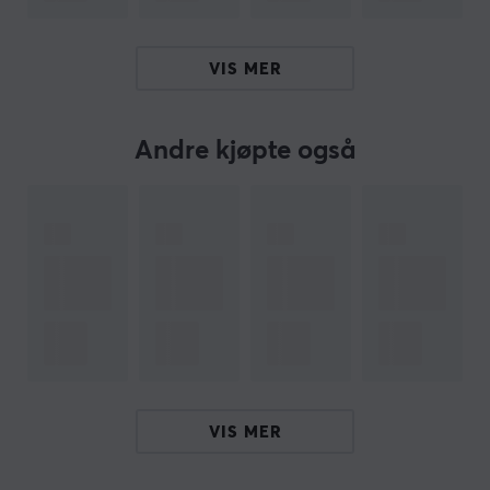
Adapter: IP44
Strengelys: IP65
VIS MER
Spesifikasjoner:
Farger: RGBIC
Andre kjøpte også
Lengde: 10m
Antall lys: 100
Strømledning: 2,5m
Hei!
Jeg er en oversettelsesrobot på MaxGaming og jeg har
oversatt denne produktteksten. Hvis du opplever feil i
teksten, kan du gjerne
dele tilbakemeldinger med meg.
ARTIKKELNUMMER
VIS MER
Vårt artikkelnummer: 32028