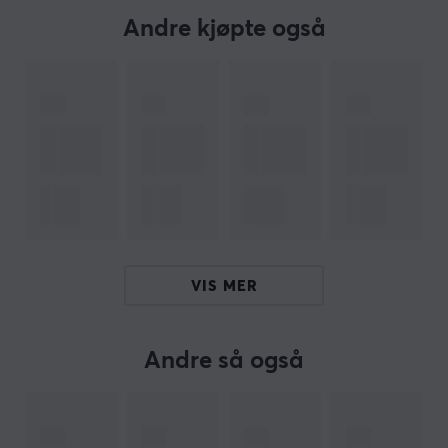
Rund formfaktor for holdbarhet og fleksibilitet
Andre kjøpte også
Hei!
Jeg er en oversettelsesrobot på MaxGaming og jeg har
oversatt denne produktteksten. Hvis du opplever feil i
teksten, kan du gjerne
dele tilbakemeldinger med meg.
ARTIKKELNUMMER
Vårt artikkelnummer: 19218
Produsentens artikkelnr: XLR-1020
VIS MER
OM VAREMERKET
Andre så også
Deltaco
- Alt innen hjemmeelektronikk. Det som først
startet med import av
kabler,
ble senere
egenproduserte produkter innen tilbehørssegmentet. I