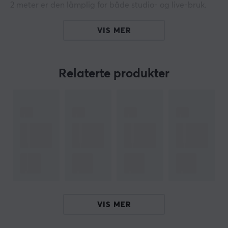
2 meter er den lämplig for både studio- og live-bruk.
Kabelen er laget med en rund formfaktor for økt
VIS MER
holdbarhet og fleksibilitet. XLR-tilkoblingene
säkerställer en effektiv og størningsfri signaloverföring.
Den svarte färgen gir en profesjonell estetikk og gjør
Relaterte produkter
den lett å integrere i de fleste installasjonsmiljøer.
Kabelen er designet for å klare av frekvenser som ofte
brukes i lydproduksjon, noe som gjør den til en pålitelig
løsning i ulike applikasjoner. Brukere får en robust
konstruksjon som gir god ytelse under lange sesjoner.
Oppsummering
3-pin hann til 3-pin hunn
Kabellengde: 2 meter
Brukes for aktive monitorer og lydutstyr
VIS MER
XLR-tilkobling for størningsfri lydoverföring