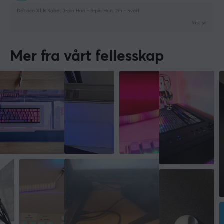
Deltaco XLR Kabel, 3-pin Han - 3-pin Hun, 2m - Svart
last yr.
Mer fra vårt fellesskap