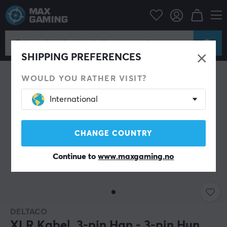
Datatilbehør
Datakabler & adaptere
Lydkable
SHIPPING PREFERENCES
WOULD YOU RATHER VISIT?
International
CHANGE COUNTRY
Continue to
www.maxgaming.no
DELTACO
XLR Kabel, 3-pin Han - 3-pin Hun,