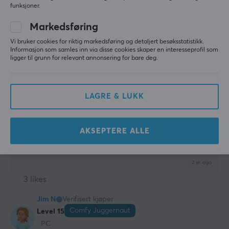
funksjoner.
Bra
Gjør akkurat det den skal.
Markedsføring
Deltaco XLR Kabel, 3-pin Han - 3-pin Hun, 2m - Svart
last yr.
Vi bruker cookies for riktig markedsføring og detaljert besøksstatistikk.
Informasjon som samles inn via disse cookies skaper en interesseprofil som
3 likes
ligger til grunn for relevant annonsering for bare deg.
Ante R
Verifisert kjøper
Cringey Knight
Level 9
LAGRE & LUKK
PC
Fungerer feilfritt.
AKSEPTERE ALLE
Vis originalen
Deltaco XLR Kabel, 3-pin Han - 3-pin Hun, 1m - Svart
2 yr. ago
3 likes
Jim N
Verifisert kjøper
Comfy Juggernaut
Level 15
PC