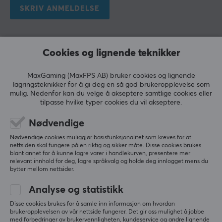
EGENSKAPER
SKRIV ANMELDELSE
Formfaktor
Rund
Relevans
Cookies og lignende teknikker
Farge
Alle anmeldelser
Svart
MaxGaming (MaxFPS AB) bruker cookies og lignende
Eero A
Verifisert kjøper
lagringsteknikker for å gi deg en så god brukeropplevelse som
Legendary NPC
Level 1
FORBINDELSE
mulig. Nedenfor kan du velge å akseptere samtlige cookies eller
tilpasse hvilke typer cookies du vil akseptere.
Et virkelig flott kabel for prisen.
Tilkobling fra
Nødvendige
XLR (Han)
Vis originalen
Nødvendige cookies muliggjør basisfunksjonalitet som kreves for at
Deltaco XLR Kabel, 3-pin Han - 3-pin Hun, 2m - Svart
Tilkobling til
nettsiden skal fungere på en riktig og sikker måte. Disse cookies brukes
last yr.
XLR (Hun)
blant annet for å kunne lagre varer i handlekurven, presentere mer
relevant innhold for deg, lagre språkvalg og holde deg innlogget mens du
4 likes
bytter mellom nettsider.
GARANTI
Jon Magnus Phex A
Verifisert kjøper
Analyse og statistikk
Produsentens garanti
Glitching Champion
Level 12
Disse cookies brukes for å samle inn informasjon om hvordan
2 års garanti
PC
brukeropplevelsen av vår nettside fungerer. Det gir oss mulighet å jobbe
med forbedringer av brukervennligheten, kundeservice og andre lignende