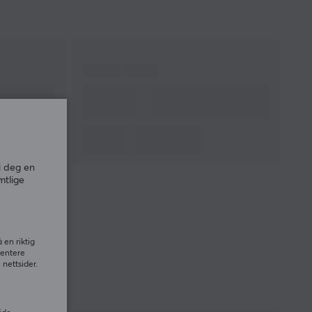
i deg en
mtlige
 en riktig
sentere
nettsider.