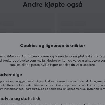
Andre kjøpte også
Cookies og lignende teknikker
ng (MaxFPS AB) bruker cookies og lignende lagringsteknikker for å g
d brukeropplevelse som mulig. Nedenfor kan du velge å akseptere sa
cookies eller tilpasse hvilke typer cookies du vil akseptere.
VIS MER
ødvendige
 cookies muliggjør basisfunksjonalitet som kreves for at nettsiden skal fungere på
måte. Disse cookies brukes blant annet for å kunne lagre varer i handlekurven, pre
nt innhold for deg, lagre språkvalg og holde deg innlogget mens du bytter mellom 
Andre så også
nalyse og statistikk