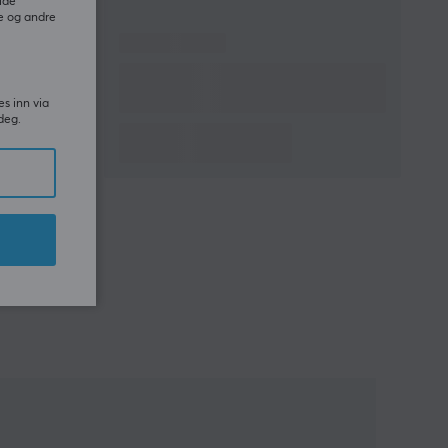
ide
e og andre
es inn via
deg.