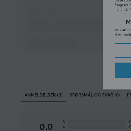
Disse cook
fungerer. 
lignende f
M
Vi bruker 
disse cook
ANMELDELSER (0)
SPØRSMÅL OG SVAR (0)
F
5
0.0
4