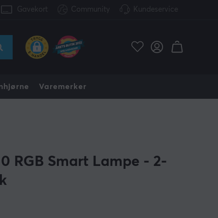
Gavekort
Community
Kundeservice
nhjørne
Varemerker
E
0 RGB Smart Lampe - 2-
k