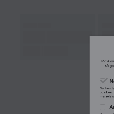
MaxGami
så go
N
Nødvendige
og sikker 
mer releva
A