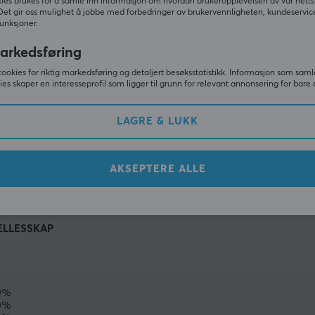
ies brukes for å samle inn informasjon om hvordan brukeropplevelsen av vår netts
Det gir oss mulighet å jobbe med forbedringer av brukervennligheten, kundeservic
unksjoner.
arkedsføring
cookies for riktig markedsføring og detaljert besøksstatistikk. Informasjon som saml
ies skaper en interesseprofil som ligger til grunn for relevant annonsering for bare 
LAGRE & LUKK
VIS MER
AKSEPTERE ALLE
ELLESSKAP
0%
0%