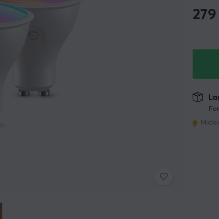
279
Lag
For
Midler