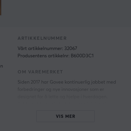
ARTIKKELNUMMER
Vårt artikkelnummer: 32067
Produsentens artikkelnr: B600D3C1
an
OM VAREMERKET
Siden 2017 har
Govee
kontinuerlig jobbet med
forbedringer og nye innovasjoner som er
designet for å lette og hjelpe i hverdagen.
Selskapet har virkelig fokusert på å forstå
kundenes behov og skape produkter som ikke
VIS MER
l
bare er funksjonelle, men også estetisk
tiltalende. Målet er å gjøre belysningen i