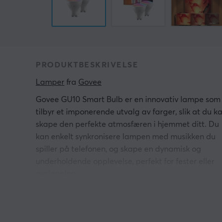
PRODUKTBESKRIVELSE
Lamper
 fra 
Govee
Govee GU10 Smart Bulb er en innovativ lampe som
tilbyr et imponerende utvalg av farger, slik at du k
skape den perfekte atmosfæren i hjemmet ditt. Du
kan enkelt synkronisere lampen med musikken du
spiller på telefonen, og skape en dynamisk og
underholdende opplevelse, perfekt for fester eller
avslapning.
Med en lysstyrke på 400 lumen gir lampen nok lys ti
å lyse opp rommet, samtidig som den skaper