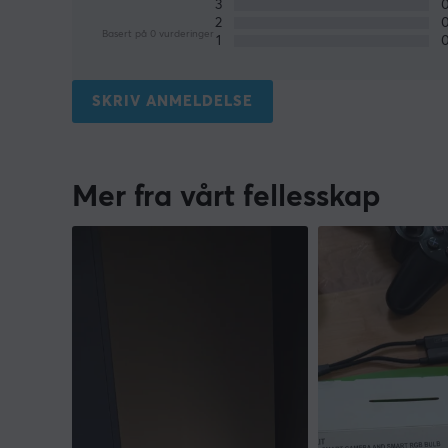
3
2
Basert på 0 vurderinger
1
SKRIV ANMELDELSE
Mer fra vårt fellesskap