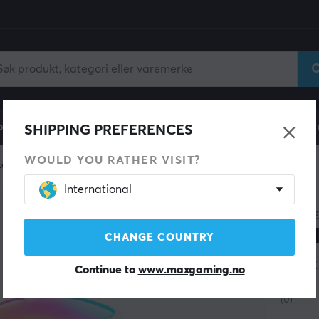
ll
Gamingstol
Mobiltilbehør
Hjem & Fritid
Fun
SHIPPING PREFERENCES
WOULD YOU RATHER VISIT?
Lamper
International
GOVE
GU1
CHANGE COUNTRY
pac
Continue to
www.maxgaming.no
(0)