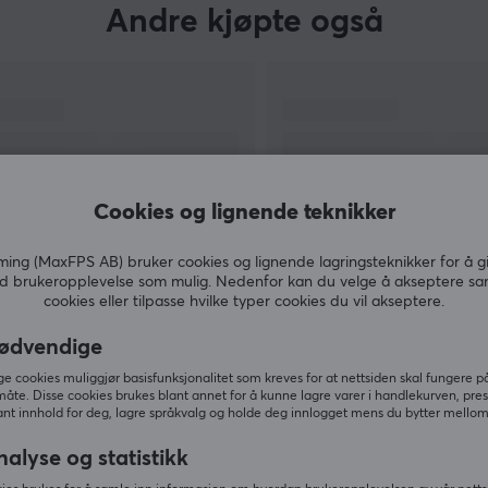
Andre kjøpte også
Cookies og lignende teknikker
ng (MaxFPS AB) bruker cookies og lignende lagringsteknikker for å g
d brukeropplevelse som mulig. Nedenfor kan du velge å akseptere sa
cookies eller tilpasse hvilke typer cookies du vil akseptere.
VIS MER
ødvendige
 cookies muliggjør basisfunksjonalitet som kreves for at nettsiden skal fungere på
måte. Disse cookies brukes blant annet for å kunne lagre varer i handlekurven, pre
nt innhold for deg, lagre språkvalg og holde deg innlogget mens du bytter mellom 
Andre så også
nalyse og statistikk