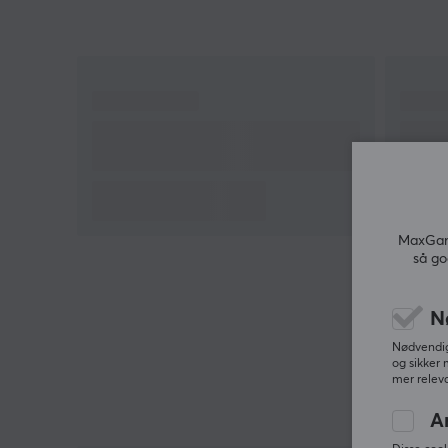
MaxGami
så go
N
Nødvendige
og sikker 
mer releva
A