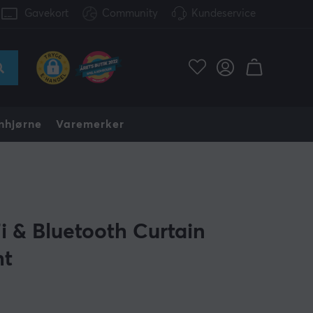
Gavekort
Community
Kundeservice
nhjørne
Varemerker
E
i & Bluetooth Curtain
ht