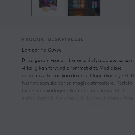
PRODUKTBESKRIVELSE
Lamper
 fra 
Govee
Disse gardinlysene tilbyr en unik lysopplevelse som
virkelig kan forvandle rommet ditt. Med disse
dekorative lysene kan du enkelt lage dine egne DIY
lysshow som skaper en magisk atmosfære. Perfekt
for fester, middager eller bare for å legge til litt
ekstra sjarm til hjemmet ditt. La kreativiteten flyte
og design lysshow som passer din stil og smak.
Kontroller enkelt via Govee Home-appen, hvor du
kan justere belysningen, endre farger og lage