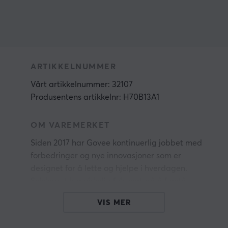
ARTIKKELNUMMER
Vårt artikkelnummer: 32107
Produsentens artikkelnr: H70B13A1
OM VAREMERKET
Siden 2017 har
Govee
kontinuerlig jobbet med
forbedringer og nye innovasjoner som er
designet for å lette og hjelpe i hverdagen.
Selskapet har virkelig fokusert på å forstå
kundenes behov og skape produkter som ikke
VIS MER
bare er funksjonelle, men også estetisk
tiltalende. Målet er å gjøre belysningen i