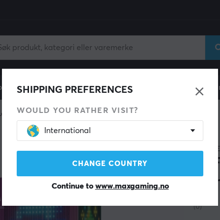
ll
Gamingstol
Mobiltilbehør
Hjem & Fritid
Fun
SHIPPING PREFERENCES
WOULD YOU RATHER VISIT?
Lamper
International
SPAR 9%
GOVE
WiF
CHANGE COUNTRY
Lig
Continue to
www.maxgaming.no
(0)