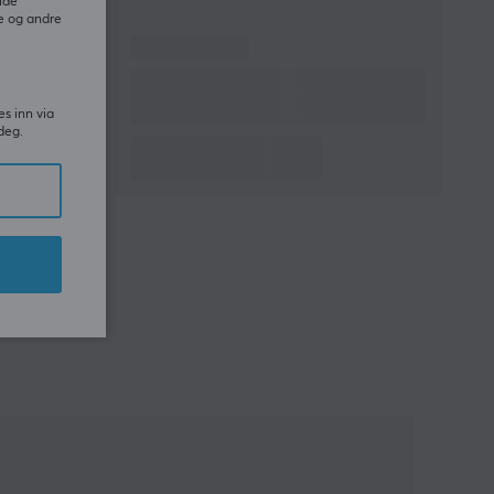
ide
e og andre
es inn via
deg.