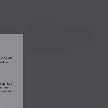
i deg en
mtlige
 en riktig
sentere
nettsider.