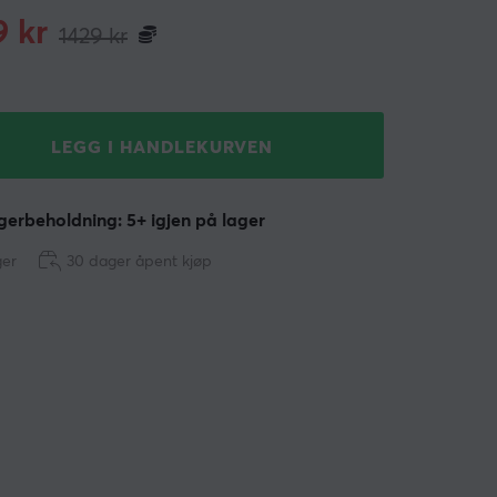
9
kr
1429
kr
LEGG I HANDLEKURVEN
erbeholdning: 5+ igjen på lager
ger
30 dager åpent kjøp