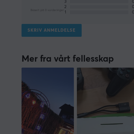
3
2
Basert på 0 vurderinger
1
SKRIV ANMELDELSE
Mer fra vårt fellesskap