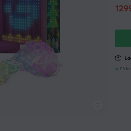
129
Lag
På la