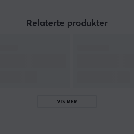
hjemmet til en unik og personlig opplevelse, slik
at hvert rom kan få sin egen karakter ved hjelp
e
av tilpassbare lysinnstillinger og farger.
Relaterte produkter
Govee tilbyr et bredt og variert utvalg av
produkter som kan brukes i hjemmet, i hagen,
på jobben, i bilen eller andre steder der
belysning kan tilføre et romantisk, festlig eller
bare stemningsfullt preg. Det finnes noe for
enhver smak, fra smarte LED-lys og strips til
dekorative belysningsløsninger. Dessuten kan
mange av produktene enkelt styres via en app
eller stemmeassistent, noe som gir brukerne
utrolig fleksibilitet og kontroll over hvordan de
VIS MER
ønsker at omgivelsene skal se ut og føles.