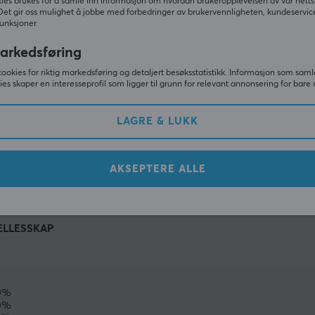
ies brukes for å samle inn informasjon om hvordan brukeropplevelsen av vår netts
Det gir oss mulighet å jobbe med forbedringer av brukervennligheten, kundeservic
unksjoner.
arkedsføring
cookies for riktig markedsføring og detaljert besøksstatistikk. Informasjon som saml
ies skaper en interesseprofil som ligger til grunn for relevant annonsering for bare 
LAGRE & LUKK
VIS MER
AKSEPTERE ALLE
ELLESSKAP
0%
0%