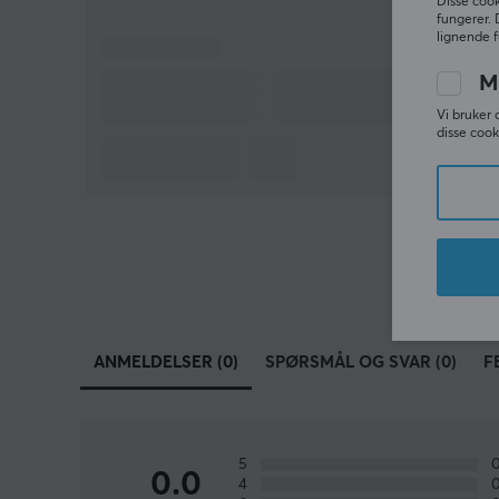
Disse cook
fungerer. 
lignende f
M
Vi bruker 
disse cook
ANMELDELSER (0)
SPØRSMÅL OG SVAR (0)
F
5
0.0
4