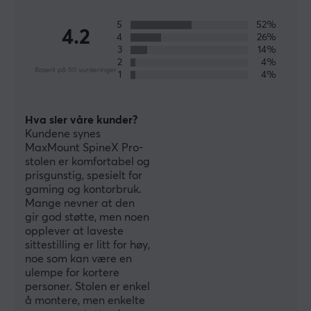
produkter herfra. Ta kontroll over skjermene dine og
plasser dem på en smartere måte.
5
52%
4.2
4
26%
3
14%
2
4%
SPESIFIKASJONER
Basert på 50 vurderinger
1
4%
EGENSKAPER
Farge
Hva sier våre kunder?
Grå
Kundene synes
MaxMount SpineX Pro-
stolen er komfortabel og
GARANTI
prisgunstig, spesielt for
Produsentens garanti
gaming og kontorbruk.
Mange nevner at den
2 års garanti
gir god støtte, men noen
opplever at laveste
sittestilling er litt for høy,
noe som kan være en
ulempe for kortere
personer. Stolen er enkel
å montere, men enkelte