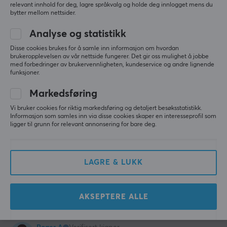
Alle anmeldelser
relevant innhold for deg, lagre språkvalg og holde deg innlogget mens du
bytter mellom nettsider.
Alan S
Analyse og statistikk
Bossy Guardian
Level 7
Disse cookies brukes for å samle inn informasjon om hvordan
PC
brukeropplevelsen av vår nettside fungerer. Det gir oss mulighet å jobbe
med forbedringer av brukervennligheten, kundeservice og andre lignende
Ganske bra stol og komfortabelt men den er litt høy
funksjoner.
MaxMount SpineX Pro Ergonomisk Kontorstol - Svart
last wk.
Markedsføring
1 like
Vi bruker cookies for riktig markedsføring og detaljert besøksstatistikk.
Informasjon som samles inn via disse cookies skaper en interesseprofil som
ligger til grunn for relevant annonsering for bare deg.
Vilgunn S
Verifisert kjøper
Exotic Scout
Level 5
Stol
LAGRE & LUKK
Fin stol
MaxMount SpineX Pro Ergonomisk Kontorstol - Svart
last wk.
AKSEPTERE ALLE
1 like