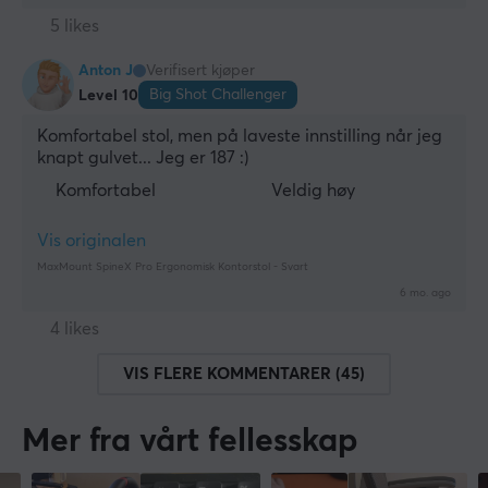
5 likes
Anton J
Verifisert kjøper
Big Shot Challenger
Level 10
Komfortabel stol, men på laveste innstilling når jeg 
knapt gulvet... Jeg er 187 :)
Komfortabel
Veldig høy
Vis originalen
MaxMount SpineX Pro Ergonomisk Kontorstol - Svart
6 mo. ago
4 likes
VIS FLERE KOMMENTARER (45)
Mer fra vårt fellesskap