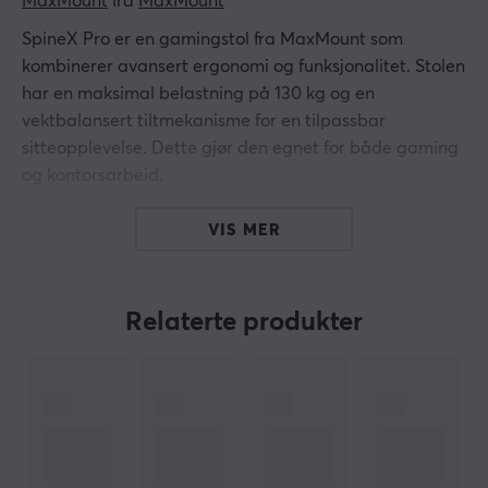
MaxMount
 fra 
MaxMount
SpineX Pro er en gamingstol fra MaxMount som
kombinerer avansert ergonomi og funksjonalitet. Stolen
har en maksimal belastning på 130 kg og en
vektbalansert tiltmekanisme for en tilpassbar
sitteopplevelse. Dette gjør den egnet for både gaming
og kontorsarbeid.
Stolen er kledd i et luftig mesh-materiale som gir en
VIS MER
føyelig og komfortabel overflate. Den justerbare
nakkestøtten er laget i PU med diskret broderi, som
muliggjør både høyde- og rotasjonsjustering for å
Relaterte produkter
forbedre kroppsholdningen. Armlenene har 3D-
funksjonalitet med myk PU-farget polstring og
justeringer for høyde, dybde og rotasjon. Det sentrale
elementet er den vektbalanserte
kabelkontrollmekanismen, som synkroniserer stolens og
ryggstøttens bevegelser. Justeringene gjøres enkelt