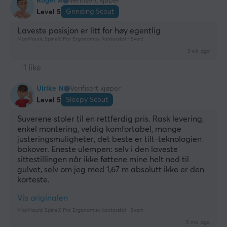
Roger A
Verifisert kjøper
Grinding Scout
Level 5
Laveste posisjon er litt for høy egentlig
MaxMount SpineX Pro Ergonomisk Kontorstol - Svart
3 wk. ago
1 like
Ulrike N
Verifisert kjøper
Sleepy Scout
Level 5
Suverene stoler til en rettferdig pris. Rask levering, 
enkel montering, veldig komfortabel, mange 
justeringsmuligheter, det beste er tilt-teknologien 
bakover. Eneste ulempen: selv i den laveste 
sittestillingen når ikke føttene mine helt ned til 
gulvet, selv om jeg med 1,67 m absolutt ikke er den 
korteste.
Vis originalen
MaxMount SpineX Pro Ergonomisk Kontorstol - Svart
5 mo. ago