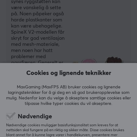
synes ryggstøtten kan
være vanskelig å sette
på. Noen påpeker også
harde plastkanter som
kan være ubehagelige.
SpineX V2-modellen får
skryt for god ventilasjon
med mesh-materiale,
men noen har hatt
problemer med
gassfjæren. Generelt er
stolene populære for
Cookies og lignende teknikker
komfort og pris, men har
noen
justeringsbegrensninger.
MaxGaming (MaxFPS AB) bruker cookies og lignende
lagringsteknikker for å gi deg en så god brukeropplevelse som
mulig. Nedenfor kan du velge å akseptere samtlige cookies eller
Oppsummert med AI av GAMIFIERA.®
tilpasse hvilke typer cookies du vil akseptere.
SKRIV ANMELDELSE
Nødvendige
Nødvendige cookies muliggjør basisfunksjonalitet som kreves for at
Relevans
nettsiden skal fungere på en riktig og sikker måte. Disse cookies brukes
blant annet for å kunne lagre varer i handlekurven, presentere mer