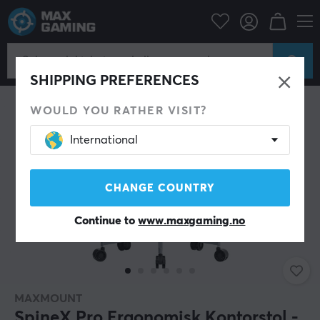
Gamingstol
MaxMount
NY
SHIPPING PREFERENCES
WOULD YOU RATHER VISIT?
International
CHANGE COUNTRY
Continue to
www.maxgaming.no
MAXMOUNT
SpineX Pro Ergonomisk Kontorstol -