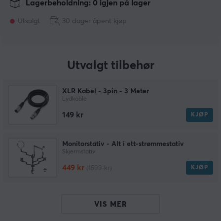
Lagerbeholdning: 0 igjen på lager
Utsolgt
30 dager åpent kjøp
Utvalgt tilbehør
XLR Kabel - 3pin - 3 Meter
Lydkable
149 kr
KJØP
Monitorstativ - Alt i ett-strømmestativ
Skjermstativ
449 kr
KJØP
(1599 kr)
VIS MER