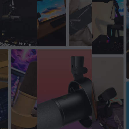
MIKROFON
Type
Dynamisk
Frekvensområde
50-17000 Hz
Impedans
300 Ω
Følsomhet
-55 dB
48 kHz
Polar mønster
Hypercardiod