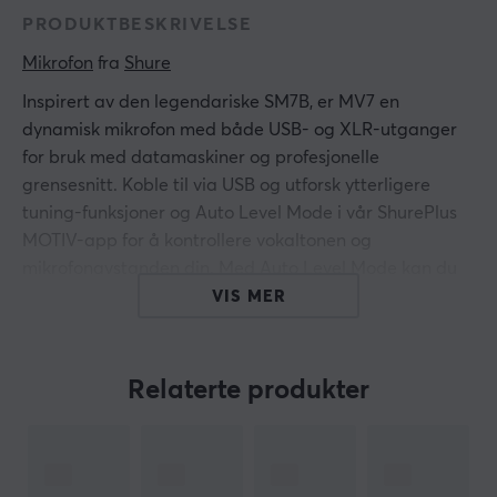
PRODUKTBESKRIVELSE
Mikrofon
 fra 
Shure
Inspirert av den legendariske SM7B, er MV7 en
dynamisk mikrofon med både USB- og XLR-utganger
for bruk med datamaskiner og profesjonelle
grensesnitt. Koble til via USB og utforsk ytterligere
tuning-funksjoner og Auto Level Mode i vår ShurePlus
MOTIV-app for å kontrollere vokaltonen og
mikrofonavstanden din. Med Auto Level Mode kan du
la mikrofonen gjøre jobben for deg.
VIS MER
Stemmeisolasjonsteknologi
MV7s unike pickup-mønster holder den laserfokusert på
Relaterte produkter
stemmen din, og forhindrer at uønsket bakgrunns- eller
romstøy forstyrrer opptaket.
Integrasjon med ShurePlus MOTIV-apper