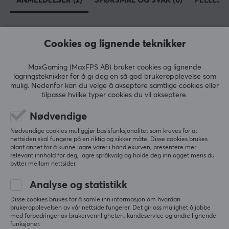
ANMELDELSER (2)
SPØRSMÅL OG SVAR (0)
FELLESS
OM VAREMERKET
Shure
Incorporated er en amerikansk leverandør og
produsent av profesjonell lydteknologi. Shure har base i
Cookies og lignende teknikker
5
50%
Illinois, USA, og ble grunnlagt i 1925. Navnet var først
4.5
4
50%
"The Shure Radio Company", og de solgte
3
0%
MaxGaming (MaxFPS AB) bruker cookies og lignende
radiokomponenter før radioen ble et vanlig
2
0%
lagringsteknikker for å gi deg en så god brukeropplevelse som
Basert på 2 vurderinger
1
0%
mulig. Nedenfor kan du velge å akseptere samtlige cookies eller
husholdningsapparat.
tilpasse hvilke typer cookies du vil akseptere.
I dag har de et bredt sortiment innen kategorier som
SKRIV ANMELDELSE
Nødvendige
mikrofoner, fonografer, konferansesystemer,
Nødvendige cookies muliggjør basisfunksjonalitet som kreves for at
hodetelefoner og digital signalbehandling. Shure er et
nettsiden skal fungere på en riktig og sikker måte. Disse cookies brukes
Relevans
blant annet for å kunne lagre varer i handlekurven, presentere mer
selskap bygget av ingeniører, men også av artister,
relevant innhold for deg, lagre språkvalg og holde deg innlogget mens du
høyttalere og fans, som vet hva som står på spill når
bytter mellom nettsider.
Alle anmeldelser
det gjelder.
Analyse og statistikk
Chris Louis S
Verifisert kjøper
Mindful Wizard
Level 16
Disse cookies brukes for å samle inn informasjon om hvordan
SPESIFIKASJONER
brukeropplevelsen av vår nettside fungerer. Det gir oss mulighet å jobbe
PC
med forbedringer av brukervennligheten, kundeservice og andre lignende
DIMENSJON & VEKT
funksjoner.