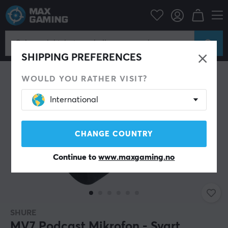
Datatilbehør
Headset & Lyd
Mikrofon
SHIPPING PREFERENCES
WOULD YOU RATHER VISIT?
International
CHANGE COUNTRY
Continue to
www.maxgaming.no
SHURE
MV7 Podcast Mikrofon - Svart