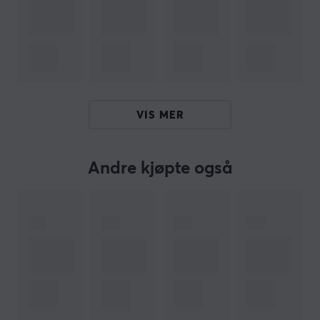
Overlat ingenting til tilfeldighetene; konfigurer og still
inn mikrofonen med ShurePlus MOTIV-appen slik at den
passer deg best. Velg mellom auto-nivå-modus hvis du
vil ha en still-det-og-glem-det-mikrofon, eller manuell
modus hvis du vil bli mer praktisk med funksjonene.
VIS MER
Tilpassbar lydsignatur
Velg lyden din og velg tonefallet ditt fra enten 'mørk',
'naturlig' eller 'lys' i ShurePlus MOTIV-appen. Du kan nå
Andre kjøpte også
få den dype radiolyden du alltid har ønsket deg.
Optimaliserte forhåndsinnstillinger for
mikrofonposisjon
Enten du er en podcaster som liker å komme nært og
personlig med mikrofonen eller en streamer som liker
litt mer pusterom, kan du velge mellom "nær" eller
"langt" avhengig av dine preferanser.