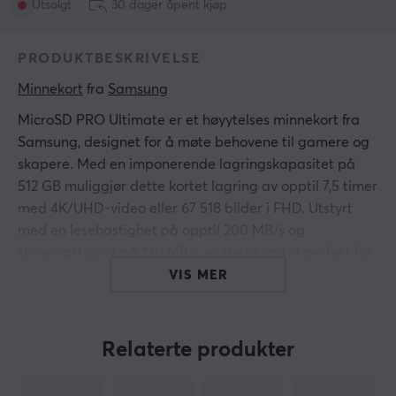
Utsolgt
30 dager åpent kjøp
PRODUKTBESKRIVELSE
Minnekort
 fra 
Samsung
MicroSD PRO Ultimate er et høyytelses minnekort fra
Samsung, designet for å møte behovene til gamere og
skapere. Med en imponerende lagringskapasitet på
512 GB muliggjør dette kortet lagring av opptil 7,5 timer
med 4K/UHD-video eller 67 518 bilder i FHD. Utstyrt
med en lesehastighet på opptil 200 MB/s og
skrivehastighet på 130 MB/s, er dette kortet perfekt for
smarttelefoner, droner og actionkameraer.
VIS MER
PRO Ultimate-kortet tilbyr robusthet og allsidighet,
med seks beskyttelsesfunksjoner inkludert vanntetthet,
Relaterte produkter
temperaturmotstand, røntgensikkerhet og
støtsikkerhet. Det har en størrelse på 15 x 11 x 1 mm og