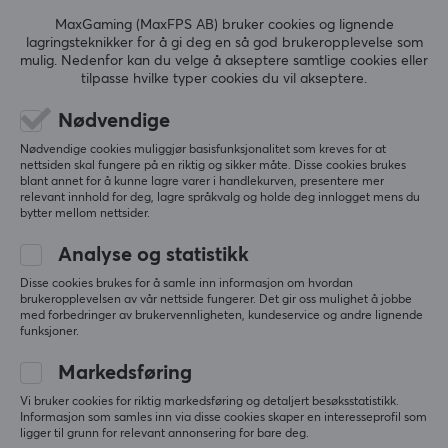
og de kommer garantert til å øke din spillopplevelse!
MaxGaming (MaxFPS AB) bruker cookies og lignende
lagringsteknikker for å gi deg en så god brukeropplevelse som
ANMELDELSER (0)
SPØRSMÅL OG SVAR (0)
FELLESS
mulig. Nedenfor kan du velge å akseptere samtlige cookies eller
tilpasse hvilke typer cookies du vil akseptere.
SPESIFIKASJONER
DIMENSJON & VEKT
Nødvendige
5
0%
0.0
Bredde
Nødvendige cookies muliggjør basisfunksjonalitet som kreves for at
4
0%
nettsiden skal fungere på en riktig og sikker måte. Disse cookies brukes
3
0%
15 mm
blant annet for å kunne lagre varer i handlekurven, presentere mer
2
0%
relevant innhold for deg, lagre språkvalg og holde deg innlogget mens du
Basert på 0 vurderinger
1
0%
Dybde
bytter mellom nettsider.
11 mm
Analyse og statistikk
SKRIV ANMELDELSE
Høyde
Disse cookies brukes for å samle inn informasjon om hvordan
1 mm
brukeropplevelsen av vår nettside fungerer. Det gir oss mulighet å jobbe
med forbedringer av brukervennligheten, kundeservice og andre lignende
funksjoner.
Vekt
Mer fra vårt fellesskap
5 g
Markedsføring
Vi bruker cookies for riktig markedsføring og detaljert besøksstatistikk.
EGENSKAPER
Informasjon som samles inn via disse cookies skaper en interesseprofil som
ligger til grunn for relevant annonsering for bare deg.