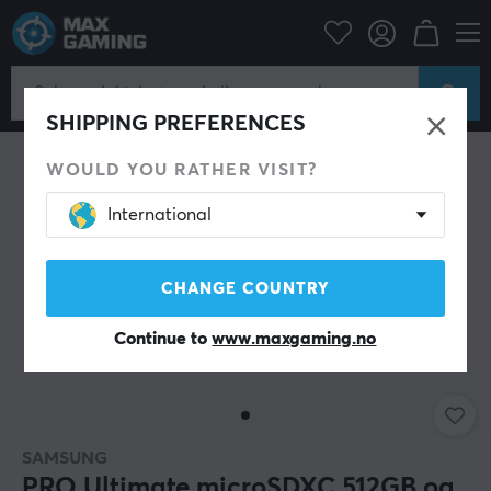
Datatilbehør
Lagringsenheter
Minnekort
SHIPPING PREFERENCES
WOULD YOU RATHER VISIT?
International
CHANGE COUNTRY
Continue to
www.maxgaming.no
SAMSUNG
PRO Ultimate microSDXC 512GB og