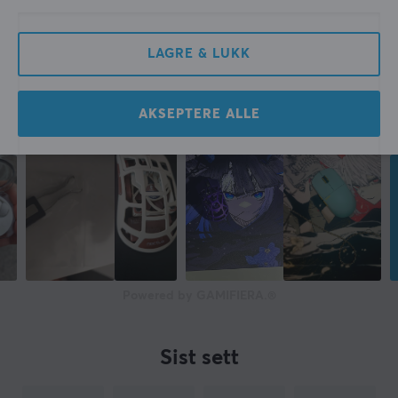
Størrelse
512 GB
LAGRE & LUKK
Type
Minnekort
Overføringshastighet
AKSEPTERE ALLE
200MB/s
Farge
Svart
GARANTI
Produsentens garanti
10 års garanti
Powered by GAMIFIERA.®
Sist sett