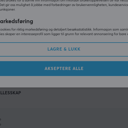
ies brukes for å samle inn informasjon om hvordan brukeropplevelsen av vår netts
Det gir oss mulighet å jobbe med forbedringer av brukervennligheten, kundeservic
unksjoner.
arkedsføring
cookies for riktig markedsføring og detaljert besøksstatistikk. Informasjon som saml
ies skaper en interesseprofil som ligger til grunn for relevant annonsering for bare 
LAGRE & LUKK
VIS MER
AKSEPTERE ALLE
ELLESSKAP
%
%