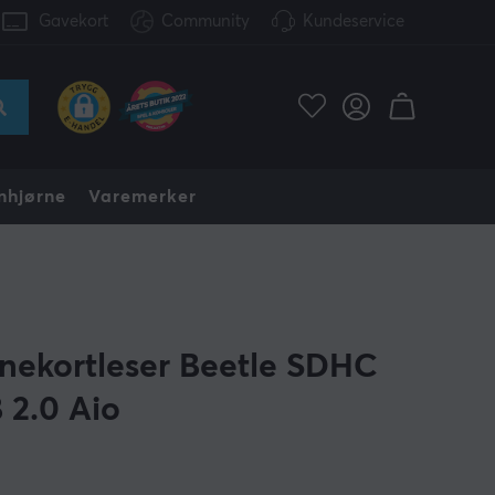
Gavekort
Community
Kundeservice
nhjørne
Varemerker
nekortleser Beetle SDHC
 2.0 Aio