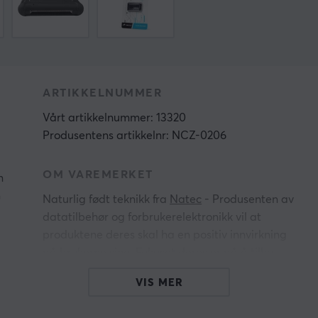
ARTIKKELNUMMER
Vårt artikkelnummer: 13320
Produsentens artikkelnr: NCZ-0206
OM VAREMERKET
n
n
Naturlig født teknikk fra
Natec
- Produsenten av
datatilbehør og forbrukerelektronikk vil at
produktene deres skal ha en positiv innvirkning
på brukerne sine. Fokuset deres er på å tilby
tilbehør med avansert teknikk, som møter
VIS MER
brukernes forventninger og forenkler hverdagen
deres.