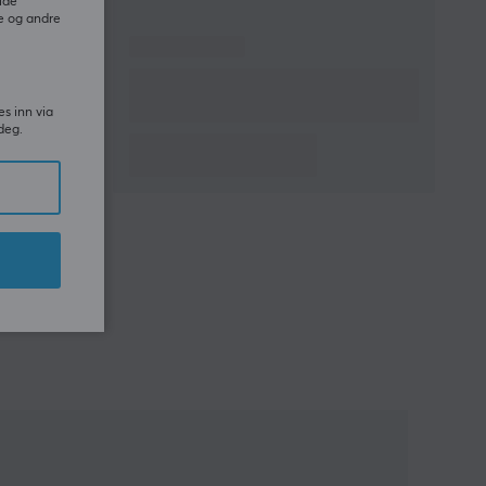
ide
e og andre
es inn via
deg.