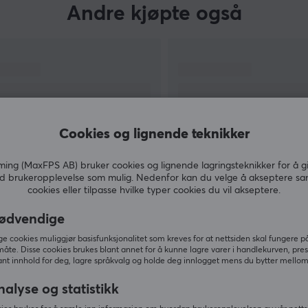
Andre kjøpte også
Cookies og lignende teknikker
ng (MaxFPS AB) bruker cookies og lignende lagringsteknikker for å g
d brukeropplevelse som mulig. Nedenfor kan du velge å akseptere sa
cookies eller tilpasse hvilke typer cookies du vil akseptere.
VIS MER
ødvendige
 cookies muliggjør basisfunksjonalitet som kreves for at nettsiden skal fungere på
måte. Disse cookies brukes blant annet for å kunne lagre varer i handlekurven, pre
nt innhold for deg, lagre språkvalg og holde deg innlogget mens du bytter mellom 
Andre så også
nalyse og statistikk