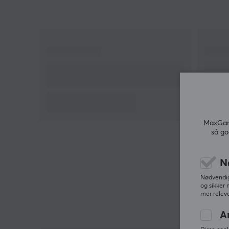
MaxGami
så go
N
Nødvendige
og sikker 
mer releva
A