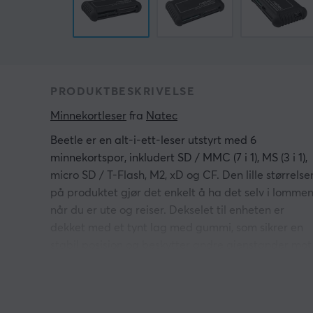
PRODUKTBESKRIVELSE
Minnekortleser
 fra 
Natec
Beetle er en alt-i-ett-leser utstyrt med 6
minnekortspor, inkludert SD / MMC (7 i 1), MS (3 i 1),
micro SD / T-Flash, M2, xD og CF. Den lille størrelse
på produktet gjør det enkelt å ha det selv i lomme
når du er ute og reiser. Dekselet til enheten er
dekket med et tynt lag med gummi, som sikrer en
stabil posisjon og beskytter andre gjenstander mot
riper under transport. Maksimal dataoverføring er
så mye som tillatt av USB 2.0, dvs. 480 Mb / s.
Maks. overføringshastighet opptil 480 Mb / s