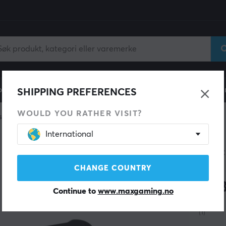
ll
Gamingstol
Mobiltilbehør
Hjem & Fritid
Fun
SHIPPING PREFERENCES
WOULD YOU RATHER VISIT?
ser
International
NATEC
Min
CHANGE COUNTRY
USB
Continue to
www.maxgaming.no
(1)