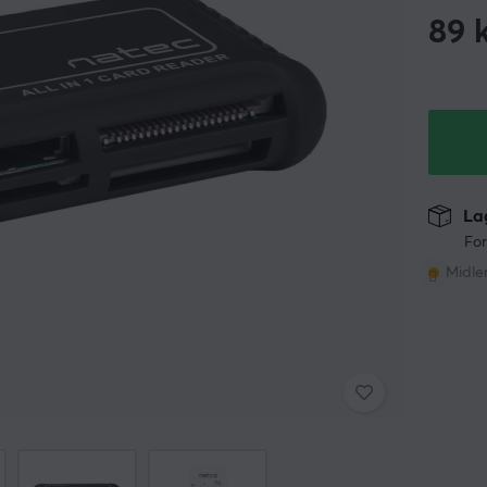
89
k
Lag
For
Midler