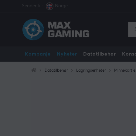
Sender til:
Norge
Kampanje
Nyheter
Datatilbehør
Konso
Datatilbehør
Lagringsenheter
Minnekortle