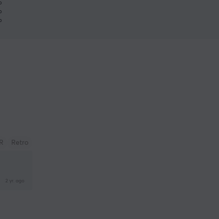
%
%
%
R
Retro
2 yr. ago