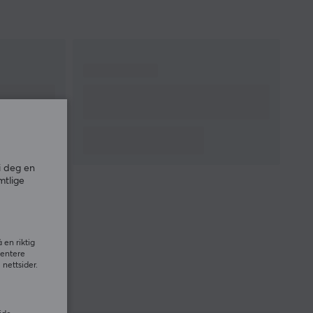
i deg en
mtlige
 en riktig
sentere
nettsider.