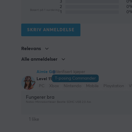
3
0
2
0
Basert på 1 vurdering
1
0
SKRIV ANMELDELSE
Relevans
Alle anmeldelser
Aimie G
Verifisert kjøper
T-posing Commander
Level 11
PC
Xbox
Nintendo
Mobile
Playstation
V
Fungerer bra
Natec Minnekortleser Beetle SDHC USB 2.0 Aio
1 like