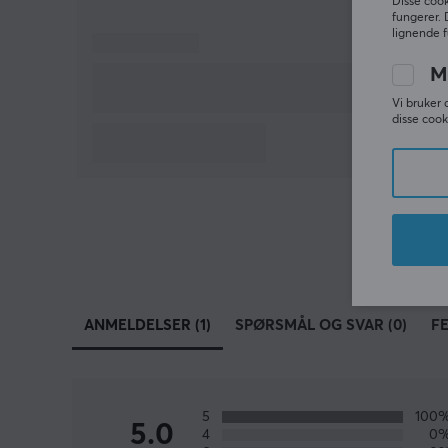
Disse cook
fungerer. 
lignende f
M
Vi bruker 
disse cook
ANMELDELSER (1)
SPØRSMÅL OG SVAR (0)
F
5
100
5.0
4
0