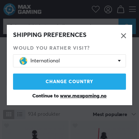
Mobiltilbehør
Mobiltilbehør
SHIPPING PREFERENCES
Hodetelefoner
Bluetooth Høyttalere
Deksel & skjermbeskytter
Bilde & video
WOULD YOU RATHER VISIT?
Kabler & adapter til mobil
Kontroller til mobil
International
Trådløs lading
Mobilholder
Powerbank
Smartwatch
Annet tilbehør
CHANGE COUNTRY
Continue to
www.maxgaming.no
Vis filter
934
produkter
Mest populære