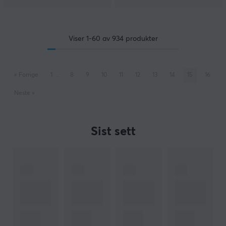
Viser
1-60
av
934
produkter
«
Forrige
1
..
8
9
10
11
12
13
14
15
16
Neste
»
Sist sett