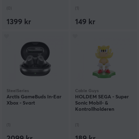
(0)
(1)
1399 kr
149 kr
SteelSeries
Cable Guys
Arctis GameBuds In-Ear
HOLDEM SEGA - Super
Xbox - Svart
Sonic Mobil- &
Kontrollholderen
(1)
(1)
2099 kr
189 kr