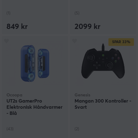
(1)
(5)
849 kr
2099 kr
SPAR
33%
Ocoopa
Genesis
UT2s GamerPro
Mangan 300 Kontroller -
Elektronisk Håndvarmer
Svart
- Blå
(43)
(2)