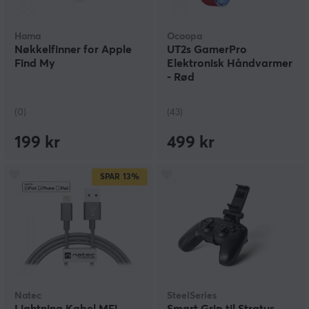
Hama
Ocoopa
Nøkkelfinner for Apple
UT2s GamerPro
Find My
Elektronisk Håndvarmer
- Rød
(0)
(43)
199 kr
499 kr
SPAR
13%
Natec
SteelSeries