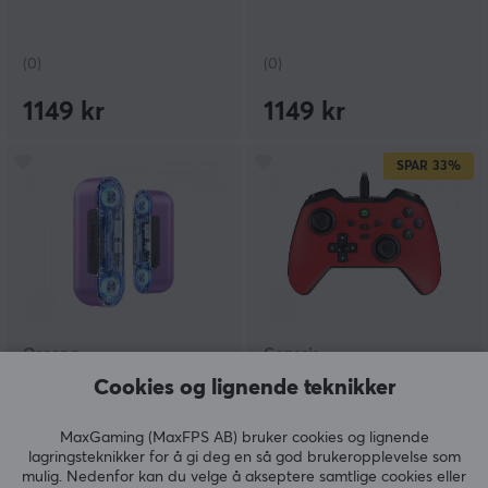
(0)
(0)
1149 kr
1149 kr
SPAR
33%
Ocoopa
Genesis
UT2s GamerPro
Mangan 300 Kontroller -
Cookies og lignende teknikker
Elektronisk Håndvarmer
Rød
- Lilla
MaxGaming (MaxFPS AB) bruker cookies og lignende
lagringsteknikker for å gi deg en så god brukeropplevelse som
(43)
(2)
mulig. Nedenfor kan du velge å akseptere samtlige cookies eller