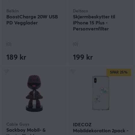
Belkin
Deltaco
BoostCharge 20W USB
Skjermbeskytter til
PD Vegglader
iPhone 15 Plus -
Personvernfilter
(0)
(0)
189 kr
199 kr
SPAR
25%
Cable Guys
IDECOZ
Sackboy Mobil- &
Mobildekoration 2pack -