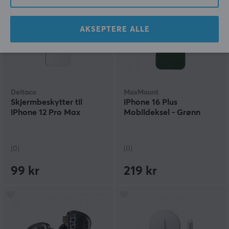
AKSEPTERE ALLE
Deltaco
MaxMount
Skjermbeskytter til
iPhone 16 Plus
iPhone 12 Pro Max
Mobildeksel - Grønn
(0)
(0)
99 kr
219 kr