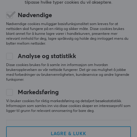
tilpasse hvilke typer cookies du vil akseptere.
499 kr
249 kr
(369 kr)
Nødvendige
Nødvendige cookies muliggjør basisfunksjonalitet som kreves for at
nettsiden skal fungere på en riktig og sikker måte. Disse cookies brukes
blant annet for å kunne lagre varer i handlekurven, presentere mer
relevant innhold for deg, lagre språkvalg og holde deg innlogget mens du
bytter mellom nettsider.
Analyse og statistikk
Disse cookies brukes for å samle inn informasjon om hvordan
brukeropplevelsen av vår nettside fungerer. Det gir oss mulighet å jobbe
med forbedringer av brukervennligheten, kundeservice og andre lignende
Deltaco
Natec
funksjoner.
Lommebokveske til
Ribera GaN USB-A &
iPhone 15 Pro - Svart
USB-C Lader - 65W -
Markedsføring
Hvit
Vi bruker cookies for riktig markedsføring og detaljert besøksstatistikk.
Informasjon som samles inn via disse cookies skaper en interesseprofil som
(0)
(1)
ligger til grunn for relevant annonsering for bare deg.
199 kr
299 kr
LAGRE & LUKK