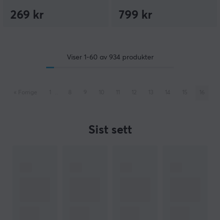
269 kr
799 kr
Viser
1-60
av
934
produkter
«
Forrige
1
..
8
9
10
11
12
13
14
15
16
Sist sett