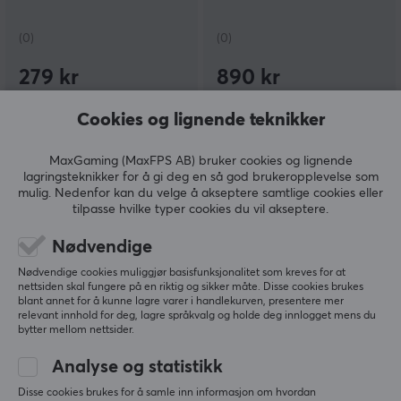
Kontrollholderen
Svart/Oransje
(0)
(0)
279 kr
890 kr
Cookies og lignende teknikker
MaxGaming (MaxFPS AB) bruker cookies og lignende
lagringsteknikker for å gi deg en så god brukeropplevelse som
mulig. Nedenfor kan du velge å akseptere samtlige cookies eller
tilpasse hvilke typer cookies du vil akseptere.
Nødvendige
Nødvendige cookies muliggjør basisfunksjonalitet som kreves for at
Skullcandy
Flydigi
nettsiden skal fungere på en riktig og sikker måte. Disse cookies brukes
Aviator 900 Over-Ear
Telefonholder for Apex
blant annet for å kunne lagre varer i handlekurven, presentere mer
Trådløst Hodesett ANC -
og Vader
relevant innhold for deg, lagre språkvalg og holde deg innlogget mens du
True Black
bytter mellom nettsider.
Analyse og statistikk
(0)
(1)
Disse cookies brukes for å samle inn informasjon om hvordan