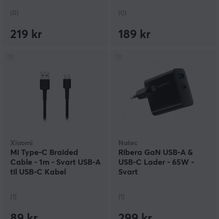
(0)
(0)
219 kr
189 kr
Xiaomi
Natec
Mi Type-C Braided
Ribera GaN USB-A &
Cable - 1m - Svart USB-A
USB-C Lader - 65W -
til USB-C Kabel
Svart
(1)
(1)
89 kr
299 kr