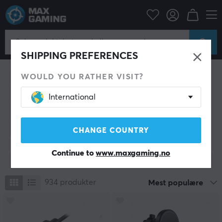
Mobiltilbehør
Mobiltilbehør
SHIPPING PREFERENCES
Hodetelefoner
Bluetooth Høyttalere
Deksel & skjermbeskytter
Bilde & video
WOULD YOU RATHER VISIT?
Kabler & adapter til mobil
Kontroller til mobil
International
Trådløs lading
Mobilholder
Powerbank
Smartwatch
Annet tilbehør
CHANGE COUNTRY
Continue to
www.maxgaming.no
Vis filter
934
produkter
Mest populære