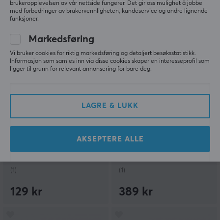
brukeropplevelsen av vår nettside fungerer. Det gir oss mulighet å jobbe
3590 kr
99 kr
med forbedringer av brukervennligheten, kundeservice og andre lignende
funksjoner.
Markedsføring
Vi bruker cookies for riktig markedsføring og detaljert besøksstatistikk.
Informasjon som samles inn via disse cookies skaper en interesseprofil som
ligger til grunn for relevant annonsering for bare deg.
LAGRE & LUKK
Lanberg
Xiaomi
USB-C Kabel 3.1 Gen 2
Redmi Smart Band 2 TFT
(10GB/s) PD100W Svart -
- Svart Aktivitetsklokke
AKSEPTERE ALLE
1.8m
(1)
(1)
129 kr
389 kr