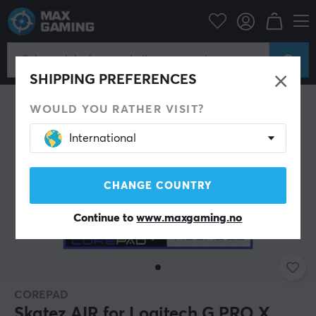
Datatilbehør
PC-mus & Tilbehør
Mouse skates
SHIPPING PREFERENCES
WOULD YOU RATHER VISIT?
International
CHANGE COUNTRY
Continue to
www.maxgaming.no
COREPAD
Skatez AIR for Logitech G PRO X