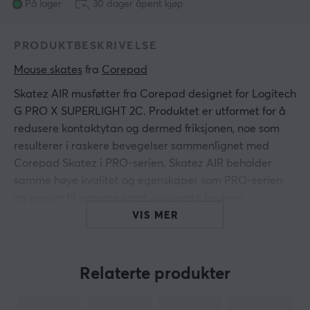
På lager
30 dager åpent kjøp
PRODUKTBESKRIVELSE
Mouse skates
 fra 
Corepad
Skatez AIR musføtter fra Corepad designet for Logitech
G PRO X SUPERLIGHT 2C. Produktet er utformet for å
redusere kontaktytan og dermed friksjonen, noe som
resulterer i raskere bevegelser sammenlignet med
Corepad Skatez i PRO-serien. Skatez AIR beholder
samme høye kvalitet og egenskaper som PRO-serien
og passer til gamere samt avanserte brukere.
VIS MER
Corepad Skatez AIR er laget av 100% ren PTFE
(polytetrafluoreten), noe som gir utmerkede
glideegenskaper og høy belastningskapasitet. Den
Relaterte produkter
ekstremt glatte overflaten reduserer fenomenet "stick-
slip" og sikrer at brukeren kan få en nøyaktig og