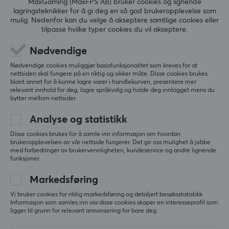
MaxGaming (MaxFPS AB) bruker cookies og lignende
lagringsteknikker for å gi deg en så god brukeropplevelse som
hastigheten og kontrollen, og forbedre presisjonen din
mulig. Nedenfor kan du velge å akseptere samtlige cookies eller
ANMELDELSER (0)
SPØRSMÅL OG SVAR (0)
FELLESS
når du spiller.
tilpasse hvilke typer cookies du vil akseptere.
Nødvendige
SPESIFIKASJONER
Nødvendige cookies muliggjør basisfunksjonalitet som kreves for at
5
0%
EGENSKAPER
nettsiden skal fungere på en riktig og sikker måte. Disse cookies brukes
0.0
4
0%
blant annet for å kunne lagre varer i handlekurven, presentere mer
3
0%
Materiale
relevant innhold for deg, lagre språkvalg og holde deg innlogget mens du
2
0%
bytter mellom nettsider.
PTFE
Basert på 0 vurderinger
1
0%
Analyse og statistikk
Passer
Logitech G-Pro X Superlight 2C
Disse cookies brukes for å samle inn informasjon om hvordan
SKRIV ANMELDELSE
brukeropplevelsen av vår nettside fungerer. Det gir oss mulighet å jobbe
med forbedringer av brukervennligheten, kundeservice og andre lignende
funksjoner.
Markedsføring
Mer fra vårt fellesskap
Vi bruker cookies for riktig markedsføring og detaljert besøksstatistikk.
Informasjon som samles inn via disse cookies skaper en interesseprofil som
ligger til grunn for relevant annonsering for bare deg.