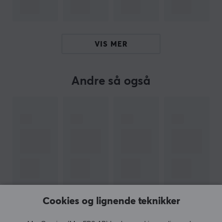
ARTIKKELNUMMER
Vårt artikkelnummer: 37217
VIS MER
Produsentens artikkelnr: CSA6670
Andre så også
OM VAREMERKET
Sneakers til musen din fra
Corepad
- Bedriften
Corepad ble grunnlagt allerede i 2003, og var en av de
første produsentene av museføtter. De reduserer
friksjonen mot musematten, for raskere, enklere og mer
presise bevegelser. Corepad har i dag det bredeste
sortimentet av
museføtter
i hele verden.
Corepad Skates er et perfekt supplement til musen din
hvis den har vært med en stund. Med skreddersydde
Cookies og lignende teknikker
føtter til hver mus, laget av 100 % PFTE-teflon og med
VIS MER
avrundede kanter, så kommer Corepad
skates
å øke