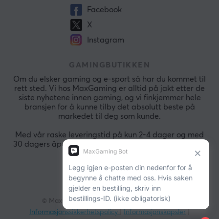
Facebook
X
Instagram
GAMINGBUTIKKEN
Om du elsker gaming og e-sport så har du kommet til
rett sted. Vi hos MaxGaming er alltid på jakt etter de
siste nyhetene innen gaming, og vi finkjemmer hele
bransjen for å kunne tilby det absolutt beste på
markedet til deg som kunde.
Med vår raske leveringstid på kun 2-4 dager og med
30 dagers åpent kjøp så kan du alltid handle raskt og
sikkert.
© MaxGaming. Alle rettigheter.
Vår bedrift
|
Informasjonssikkerhetspolicy
|
Informasjonskapsler
|