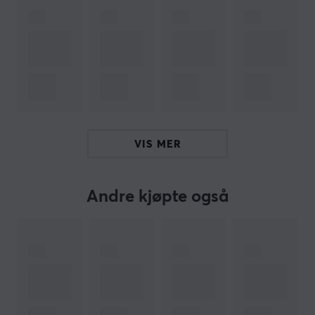
responsiv bevegelse med musen. Friksjonen begrenses
til en stictionkoeffisient på under 0,06μ, noe som bidrar
til en rask og effektiv bruk av musen. I tillegg beskytter
Skatez AIR musematten mot slitasje og forlenger dens
levetid, noe som viser at investeringen i Corepad
Skatez AIR er fordelaktig på flere måter. Produktet
leveres med to sett med Skatez for to applikasjoner
samt instruksjoner.
VIS MER
Oppsummering
Reduserer kontaktytan for lavere friksjon.
Andre kjøpte også
Laget av 100% ren PTFE.
Spesielt designet for Logitech G PRO X
SUPERLIGHT 2C.
Ekstremt lav friksjon for optimal muspresisjon.
Beskytter musematte og øker dens levetid.