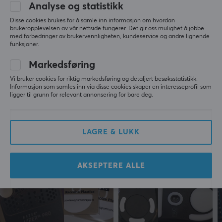
Analyse og statistikk
Super
Disse cookies brukes for å samle inn informasjon om hvordan
Perfekt
brukeropplevelsen av vår nettside fungerer. Det gir oss mulighet å jobbe
med forbedringer av brukervennligheten, kundeservice og andre lignende
Super
Super
funksjoner.
Vis originalen
Markedsføring
Corepad Dots AIR - Universal DIY - Ø 6.5/7.5mm - 0.75mm
Vi bruker cookies for riktig markedsføring og detaljert besøksstatistikk.
last yr.
Informasjon som samles inn via disse cookies skaper en interesseprofil som
ligger til grunn for relevant annonsering for bare deg.
0 likes
Mer fra vårt fellesskap
LAGRE & LUKK
AKSEPTERE ALLE