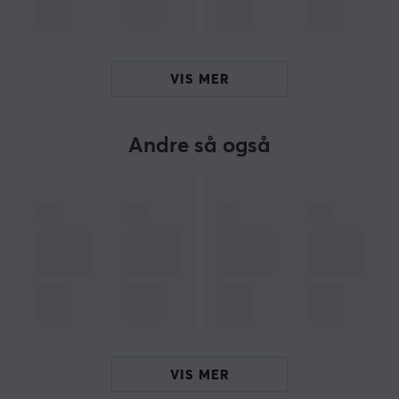
OM VAREMERKET
Sneakers til musen din fra
Corepad
- Bedriften
VIS MER
Corepad ble grunnlagt allerede i 2003, og var en av de
første produsentene av museføtter. De reduserer
friksjonen mot musematten, for raskere, enklere og mer
Andre så også
presise bevegelser. Corepad har i dag det bredeste
sortimentet av
museføtter
i hele verden.
Corepad Skates er et perfekt supplement til musen din
hvis den har vært med en stund. Med skreddersydde
føtter til hver mus, laget av 100 % PFTE-teflon og med
avrundede kanter, så kommer Corepad
skates
å øke
hastigheten og kontrollen, og forbedre presisjonen din
når du spiller.
VIS MER
SPESIFIKASJONER