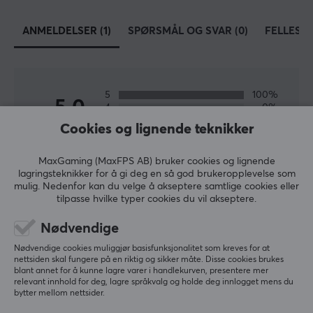
EGENSKAPER
ANMELDELSER (1)
SPØRSMÅL OG SVAR (0)
FELLESS
Materiale
PTFE
Farge
5
100%
5.0
Hvit
4
0%
3
0%
Cookies og lignende teknikker
Passer
2
0%
Basert på 1 vurdering
1
0%
DIY (Do it yourself)
MaxGaming (MaxFPS AB) bruker cookies og lignende
lagringsteknikker for å gi deg en så god brukeropplevelse som
mulig. Nedenfor kan du velge å akseptere samtlige cookies eller
SKRIV ANMELDELSE
tilpasse hvilke typer cookies du vil akseptere.
Nødvendige
Relevans
Nødvendige cookies muliggjør basisfunksjonalitet som kreves for at
Alle anmeldelser
nettsiden skal fungere på en riktig og sikker måte. Disse cookies brukes
blant annet for å kunne lagre varer i handlekurven, presentere mer
relevant innhold for deg, lagre språkvalg og holde deg innlogget mens du
Robert D
Verifisert kjøper
bytter mellom nettsider.
Super Scout
Level 5