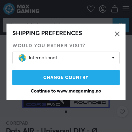
Datatilbehør
PC-mus & Tilbehør
Mouse skates
SHIPPING PREFERENCES
WOULD YOU RATHER VISIT?
International
CHANGE COUNTRY
Continue to
www.maxgaming.no
COREPAD
Dots AIR - Universal DIY - Ø