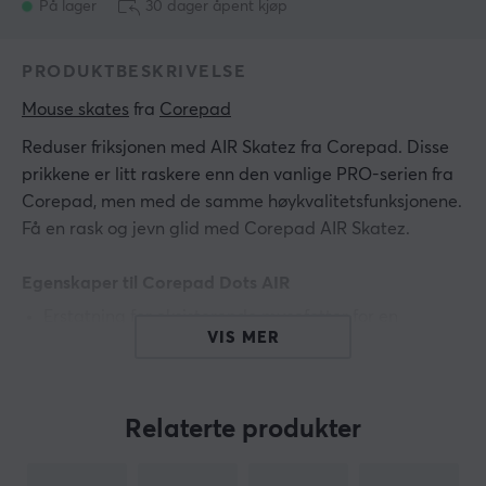
På lager
30 dager åpent kjøp
PRODUKTBESKRIVELSE
Mouse skates
 fra 
Corepad
Reduser friksjonen med AIR Skatez fra Corepad. Disse
prikkene er litt raskere enn den vanlige PRO-serien fra
Corepad, men med de samme høykvalitetsfunksjonene.
Få en rask og jevn glid med Corepad AIR Skatez.
Egenskaper til Corepad Dots AIR
Erstatning for eksisterende museføtter for en
VIS MER
spilloptimalisert respons (eller for å erstatte slitte
føtter)
Reduserer friksjonen mellom musen og
Relaterte produkter
musematten og gir en jevnere glideopplevelse
Øker nøyaktigheten av museavlesningen