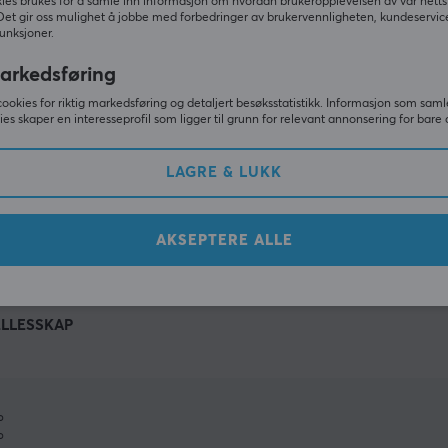
ies brukes for å samle inn informasjon om hvordan brukeropplevelsen av vår netts
Det gir oss mulighet å jobbe med forbedringer av brukervennligheten, kundeservic
unksjoner.
arkedsføring
cookies for riktig markedsføring og detaljert besøksstatistikk. Informasjon som saml
ies skaper en interesseprofil som ligger til grunn for relevant annonsering for bare 
LAGRE & LUKK
VIS MER
AKSEPTERE ALLE
ELLESSKAP
%
%