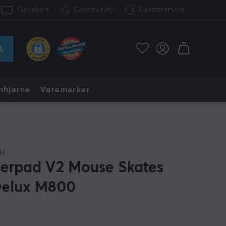
Gavekort
Community
Kundeservice
nhjørne
Varemerker
H
erpad V2 Mouse Skates
 Delux M800