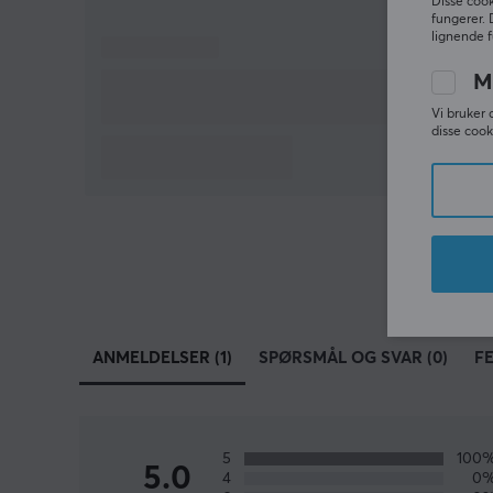
Disse cook
fungerer. 
lignende f
M
Vi bruker 
disse cook
ANMELDELSER (1)
SPØRSMÅL OG SVAR (0)
F
5
100
5.0
4
0