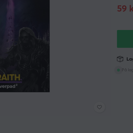
59
k
Lag
På la