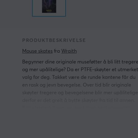
PRODUKTBESKRIVELSE
Mouse skates
 fra 
Wraith
Begynner dine originale museføtter å bli litt treger
og mer upålitelige? Da er PTFE-skøyter et utmerke
valg for deg. Takket være de runde kantene får du
en rask og jevn bevegelse. Over tid blir originale
skøyter tregere og bevegelsene blir mer upålitelige
derfor er det greit å bytte skøyter fra tid til annen.
Tykkelsen på 8 mm og den klassiske designen til
disse PTFE-skøytene vil ta deg til nye nivåer.