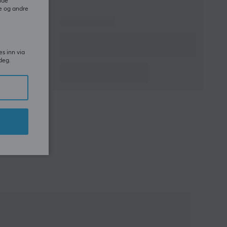
ide
e og andre
es inn via
deg.