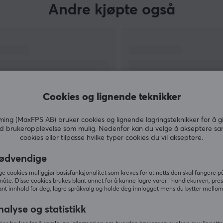
Andre kjøpte også
Cookies og lignende teknikker
ng (MaxFPS AB) bruker cookies og lignende lagringsteknikker for å g
d brukeropplevelse som mulig. Nedenfor kan du velge å akseptere sa
cookies eller tilpasse hvilke typer cookies du vil akseptere.
VIS MER
ødvendige
 cookies muliggjør basisfunksjonalitet som kreves for at nettsiden skal fungere på
måte. Disse cookies brukes blant annet for å kunne lagre varer i handlekurven, pre
nt innhold for deg, lagre språkvalg og holde deg innlogget mens du bytter mellom 
Andre så også
nalyse og statistikk