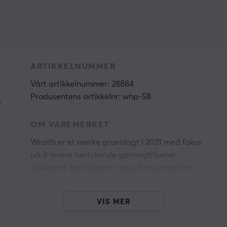
ARTIKKELNUMMER
Vårt artikkelnummer: 28884
Produsentens artikkelnr: whp-58
e
t
OM VAREMERKET
Wraith er et merke grunnlagt i 2021 med fokus
,
på å levere høytytende gamingtilbehør.
Selskapet spesialiserer seg på musematter,
headsets og stoler designet for å forbedre
presisjon, reaksjonsevne og spillopplevelse for
VIS MER
profesjonelle og ambisiøse gamere.
I tillegg til produktene engasjerer Wraith