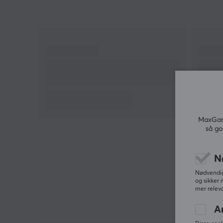
MaxGami
så go
N
Nødvendige
og sikker 
mer releva
A