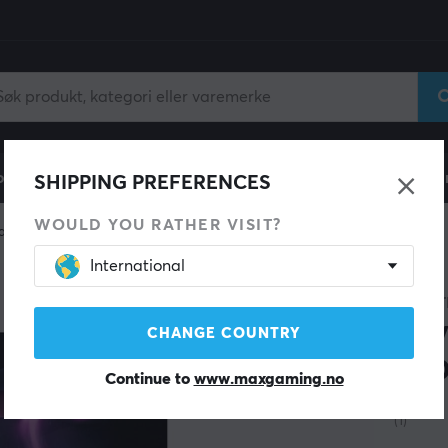
ll
Gamingstol
Mobiltilbehør
Hjem & Fritid
Fun
SHIPPING PREFERENCES
WOULD YOU RATHER VISIT?
ates
International
SPAR 40%
WRAIT
Hov
CHANGE COUNTRY
til
Continue to
www.maxgaming.no
(1)