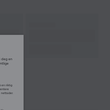
i deg en
mtlige
 en riktig
sentere
nettsider.