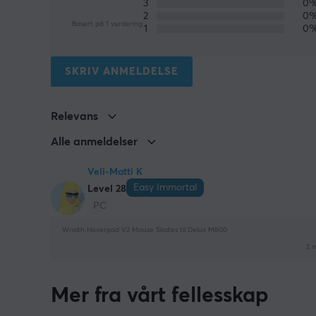
3
0
2
0
Basert på 1 vurdering
1
0
SKRIV ANMELDELSE
Relevans
Alle anmeldelser
Veli-Matti K
Easy Immortal
Level 28
PC
Wraith Hoverpad V2 Mouse Skates til Delux M800
2 
Mer fra vårt fellesskap