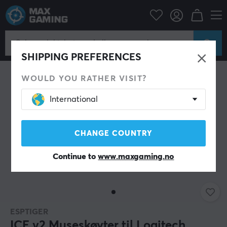
Datatilbehør
PC-mus & Tilbehør
Mouse skates
SHIPPING PREFERENCES
WOULD YOU RATHER VISIT?
International
CHANGE COUNTRY
Continue to
www.maxgaming.no
ESPTIGER
ICE v2 Museskøyter til Logitech