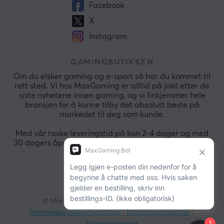
Facebook
X
Instagram
GAMINGBUTIKKEN
Om du elsker gaming og e-sport så har du kommet til
rett sted. Vi hos MaxGaming er alltid på jakt etter de
siste nyhetene innen gaming, og vi finkjemmer hele
bransjen for å kunne tilby det absolutt beste på
markedet til deg som kunde.
Med vår raske leveringstid på kun 2-4 dager og med
30 dagers åpent kjøp så kan du alltid handle raskt og
sikkert.
© MaxGaming. Alle rettigheter.
Vår bedrift
|
Informasjonssikkerhetspolicy
|
Informasjonskapsler
|