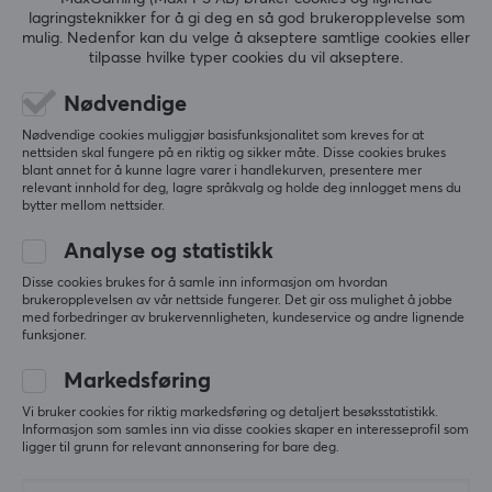
lagringsteknikker for å gi deg en så god brukeropplevelse som
5
0%
mulig. Nedenfor kan du velge å akseptere samtlige cookies eller
0.0
4
0%
tilpasse hvilke typer cookies du vil akseptere.
3
0%
2
0%
Nødvendige
Basert på 0 vurderinger
1
0%
Nødvendige cookies muliggjør basisfunksjonalitet som kreves for at
nettsiden skal fungere på en riktig og sikker måte. Disse cookies brukes
blant annet for å kunne lagre varer i handlekurven, presentere mer
SKRIV ANMELDELSE
relevant innhold for deg, lagre språkvalg og holde deg innlogget mens du
bytter mellom nettsider.
Analyse og statistikk
Mer fra vårt fellesskap
Disse cookies brukes for å samle inn informasjon om hvordan
brukeropplevelsen av vår nettside fungerer. Det gir oss mulighet å jobbe
med forbedringer av brukervennligheten, kundeservice og andre lignende
funksjoner.
Markedsføring
Vi bruker cookies for riktig markedsføring og detaljert besøksstatistikk.
Informasjon som samles inn via disse cookies skaper en interesseprofil som
ligger til grunn for relevant annonsering for bare deg.