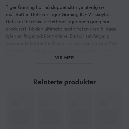
Tiger Gaming har nå sluppet sitt nye utvalg av
museføtter. Dette er Tiger Gaming ICE V2 skøyter.
Dette er de raskeste føttene Tiger noen gang har
produsert. Få den ultimate hastigheten uten å legge
igjen en finger på kontrollene. De har selvfølgelig
avrundede kanter for ikke å skade musematten. Nytt
lim som er mer konsistent for å hindre at de større
skattene bøyer seg innover.
VIS MER
Tiger Gamings ICE museskøyter er laget av 100 %
PTFE-materiale for best mulig resultat og holdbarhet.
Relaterte produkter
Hei!
Jeg er en oversettelsesrobot på MaxGaming og jeg har
oversatt denne produktteksten. Hvis du opplever feil i
teksten, kan du gjerne
dele tilbakemeldinger med meg.