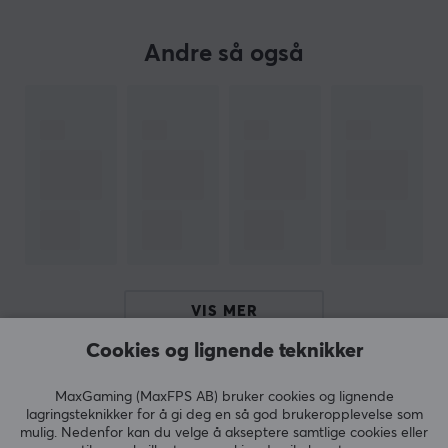
oppgraderingen med EspTiger i dag!
Andre så også
SPESIFIKASJONER
EGENSKAPER
Materiale
PTFE
Farge
Hvit
Passer
Zowie EC1-A, Zowie EC2-A
VIS MER
Cookies og lignende teknikker
ANMELDELSER (0)
SPØRSMÅL OG SVAR (0)
FELLESS
MaxGaming (MaxFPS AB) bruker cookies og lignende
lagringsteknikker for å gi deg en så god brukeropplevelse som
mulig. Nedenfor kan du velge å akseptere samtlige cookies eller