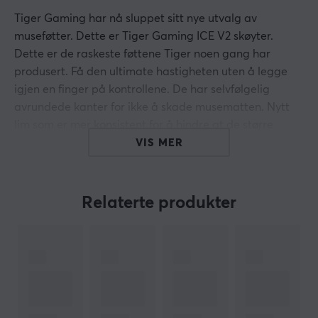
Tiger Gaming har nå sluppet sitt nye utvalg av
museføtter. Dette er Tiger Gaming ICE V2 skøyter.
Dette er de raskeste føttene Tiger noen gang har
produsert. Få den ultimate hastigheten uten å legge
igjen en finger på kontrollene. De har selvfølgelig
avrundede kanter for ikke å skade musematten. Nytt
lim som er mer konsistent for å hindre at de større
skattene bøyer seg innover.
VIS MER
Tiger Gamings ICE museskøyter er laget av 100 %
PTFE-materiale for best mulig resultat og holdbarhet.
Relaterte produkter
Hei!
Jeg er en oversettelsesrobot på MaxGaming og jeg har
oversatt denne produktteksten. Hvis du opplever feil i
teksten, kan du gjerne
dele tilbakemeldinger med meg.