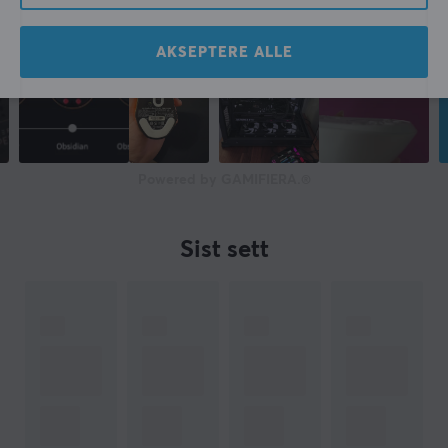
AKSEPTERE ALLE
Powered by GAMIFIERA.®
Sist sett