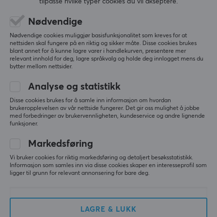
tilpasse hvilke typer cookies du vil akseptere.
5
0%
0.0
Nødvendige
4
0%
3
0%
Nødvendige cookies muliggjør basisfunksjonalitet som kreves for at
2
0%
nettsiden skal fungere på en riktig og sikker måte. Disse cookies brukes
Basert på 0 vurderinger
1
0%
blant annet for å kunne lagre varer i handlekurven, presentere mer
relevant innhold for deg, lagre språkvalg og holde deg innlogget mens du
bytter mellom nettsider.
SKRIV ANMELDELSE
Analyse og statistikk
Disse cookies brukes for å samle inn informasjon om hvordan
brukeropplevelsen av vår nettside fungerer. Det gir oss mulighet å jobbe
med forbedringer av brukervennligheten, kundeservice og andre lignende
Mer fra vårt fellesskap
funksjoner.
Markedsføring
Vi bruker cookies for riktig markedsføring og detaljert besøksstatistikk.
Informasjon som samles inn via disse cookies skaper en interesseprofil som
ligger til grunn for relevant annonsering for bare deg.
LAGRE & LUKK