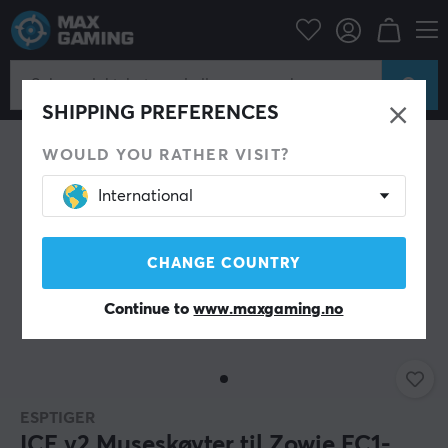
Datatilbehør
PC-mus & Tilbehør
Mouse skates
SHIPPING PREFERENCES
WOULD YOU RATHER VISIT?
International
CHANGE COUNTRY
Continue to
www.maxgaming.no
ESPTIGER
ICE v2 Museskøyter til Zowie EC1-