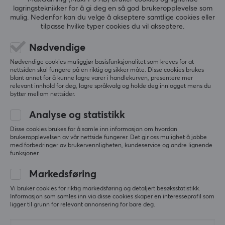
lagringsteknikker for å gi deg en så god brukeropplevelse som
5
0%
mulig. Nedenfor kan du velge å akseptere samtlige cookies eller
0.0
4
0%
tilpasse hvilke typer cookies du vil akseptere.
3
0%
2
0%
Nødvendige
Basert på 0 vurderinger
1
0%
Nødvendige cookies muliggjør basisfunksjonalitet som kreves for at
nettsiden skal fungere på en riktig og sikker måte. Disse cookies brukes
blant annet for å kunne lagre varer i handlekurven, presentere mer
SKRIV ANMELDELSE
relevant innhold for deg, lagre språkvalg og holde deg innlogget mens du
bytter mellom nettsider.
Analyse og statistikk
Mer fra vårt fellesskap
Disse cookies brukes for å samle inn informasjon om hvordan
brukeropplevelsen av vår nettside fungerer. Det gir oss mulighet å jobbe
med forbedringer av brukervennligheten, kundeservice og andre lignende
funksjoner.
Markedsføring
Vi bruker cookies for riktig markedsføring og detaljert besøksstatistikk.
Informasjon som samles inn via disse cookies skaper en interesseprofil som
ligger til grunn for relevant annonsering for bare deg.