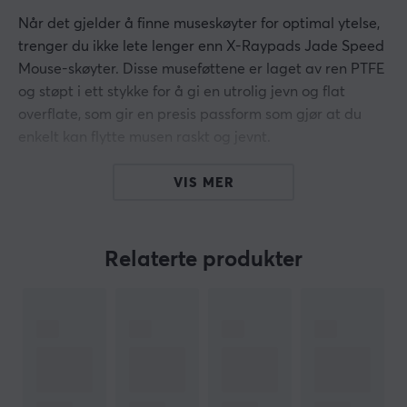
Når det gjelder å finne museskøyter for optimal ytelse,
trenger du ikke lete lenger enn X-Raypads Jade Speed
Mouse-skøyter. Disse museføttene er laget av ren PTFE
og støpt i ett stykke for å gi en utrolig jevn og flat
overflate, som gir en presis passform som gjør at du
enkelt kan flytte musen raskt og jevnt.
I tillegg får du fordelene med Ice Glide-teknologi for en
VIS MER
overlegen spillopplevelse.
Dette settet med to Jade Speed Mouse-skøyter er flott
Relaterte produkter
for musematter i stoff og plast (ikke egnet for
musematter av glass) og vil garantert gi deg kraften du
trenger for å ta spillingen din til neste nivå.
Hvis museføttene har begynt å bli dårligere eller hvis
du vil ha raskere glid med musen, sjekk ut disse raske