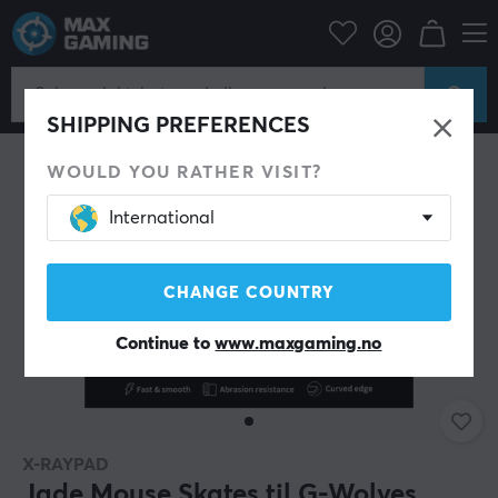
Datatilbehør
PC-mus & Tilbehør
Mouse skates
SHIPPING PREFERENCES
WOULD YOU RATHER VISIT?
International
CHANGE COUNTRY
Continue to
www.maxgaming.no
X-RAYPAD
Jade Mouse Skates til G-Wolves