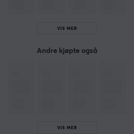
museføttene. Xraypads Jade Speed Mouse Skates er
raske skøyter som får musen din til å gli over
musematten uten mye motstand. Museføttene er enkle
å sette på din eksisterende mus. Kjøp dine Jade Speed
VIS MER
Mouse-skøyter og la musen gli fritt over musematten.
Andre kjøpte også
ARTIKKELNUMMER
Vårt artikkelnummer: 29801
Produsentens artikkelnr: 780854580506
OM VAREMERKET
X-raypad ble grunnlagt i 2003 og har spesialisert seg
på utvikling og produksjon av utmerkede musematter
og tilbehør for profesjonelle spillere. De har lang
erfaring med eksperimentering, ledelse og
kvalitetskontroll. Topp kvalitet og høy effektivitet er
VIS MER
deres prinsipper, og X-raypad har stor tro på å tilby de