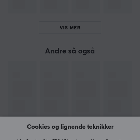
Sneakers til musen din fra
Corepad
- Bedriften
Corepad ble grunnlagt allerede i 2003, og var en av de
første produsentene av museføtter. De reduserer
VIS MER
friksjonen mot musematten, for raskere, enklere og mer
presise bevegelser. Corepad har i dag det bredeste
sortimentet av
museføtter
i hele verden.
Andre så også
Corepad Skates er et perfekt supplement til musen din
hvis den har vært med en stund. Med skreddersydde
føtter til hver mus, laget av 100 % PFTE-teflon og med
avrundede kanter, så kommer Corepad
skates
å øke
hastigheten og kontrollen, og forbedre presisjonen din
når du spiller.
SPESIFIKASJONER
Cookies og lignende teknikker
EGENSKAPER
VIS MER