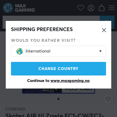
Datatilbehør
PC-mus & Tilbehør
Mouse skates
SHIPPING PREFERENCES
WOULD YOU RATHER VISIT?
International
CHANGE COUNTRY
Continue to
www.maxgaming.no
COREPAD
Skatez AIR til Zowie EC1-CW/EC2-