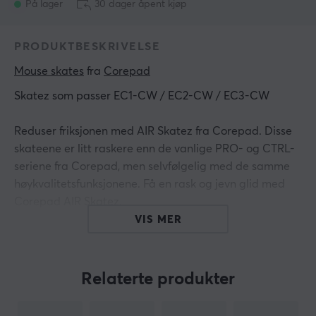
På lager
30 dager åpent kjøp
PRODUKTBESKRIVELSE
Mouse skates
 fra 
Corepad
Skatez som passer EC1-CW / EC2-CW / EC3-CW
Reduser friksjonen med AIR Skatez fra Corepad. Disse
skateene er litt raskere enn de vanlige PRO- og CTRL-
seriene fra Corepad, men selvfølgelig med de samme
høykvalitetsfunksjonene. Få en rask og jevn glid med
Corepad AIR Skatez.
VIS MER
Egenskaper til Corepad Skatez
Erstatning for eksisterende museføtter for en
Relaterte produkter
spilloptimalisert respons (eller for å erstatte slitte
føtter)
Reduserer friksjonen mellom musen og