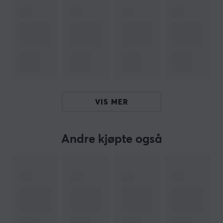
musematten og gir en jevnere glideopplevelse
Øker nøyaktigheten av museavlesningen
Laget av 100% PTFE
2 sett
Hei!
VIS MER
Jeg er en oversettelsesrobot på MaxGaming og jeg har
oversatt denne produktteksten. Hvis du opplever feil i
teksten, kan du gjerne
dele tilbakemeldinger med meg.
Andre kjøpte også
ARTIKKELNUMMER
Vårt artikkelnummer: 28103
Produsentens artikkelnr: CSA6410
OM VAREMERKET