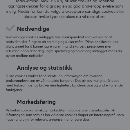
MaxGaming (MaxFPS AB) bruker cookies og lignende
Materiale
lagringsteknikker for å gi deg en så god brukeropplevelse som
PTFE
mulig. Nedenfor kan du velge å akseptere samtlige cookies eller
ANMELDELSER (0)
SPØRSMÅL OG SVAR (0)
FELLESS
tilpasse hvilke typer cookies du vil akseptere.
Farge
Hvit
Nødvendige
Nødvendige cookies muliggjør basisfunksjonalitet som kreves for at
Passer
5
0%
nettsiden skal fungere på en riktig og sikker måte. Disse cookies brukes
0.0
4
0%
Zowie EC1-CW, Zowie EC2-CW, Zowie EC3-CW
blant annet for å kunne lagre varer i handlekurven, presentere mer
3
0%
relevant innhold for deg, lagre språkvalg og holde deg innlogget mens du
2
0%
bytter mellom nettsider.
Basert på 0 vurderinger
1
0%
Analyse og statistikk
Disse cookies brukes for å samle inn informasjon om hvordan
SKRIV ANMELDELSE
brukeropplevelsen av vår nettside fungerer. Det gir oss mulighet å jobbe
med forbedringer av brukervennligheten, kundeservice og andre lignende
funksjoner.
Markedsføring
Mer fra vårt fellesskap
Vi bruker cookies for riktig markedsføring og detaljert besøksstatistikk.
Informasjon som samles inn via disse cookies skaper en interesseprofil som
ligger til grunn for relevant annonsering for bare deg.