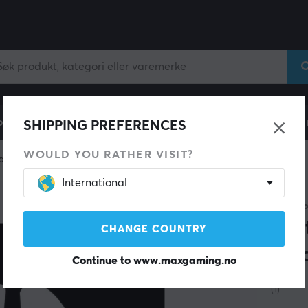
ll
Gamingstol
Mobiltilbehør
Hjem & Fritid
Fun
SHIPPING PREFERENCES
WOULD YOU RATHER VISIT?
ates
International
CORE
Ska
CHANGE COUNTRY
Sma
Continue to
www.maxgaming.no
(1)