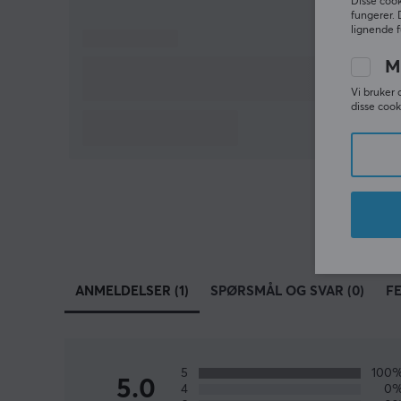
Disse cook
fungerer. 
lignende f
M
Vi bruker 
disse cook
ANMELDELSER (1)
SPØRSMÅL OG SVAR (0)
F
5
100
5.0
4
0