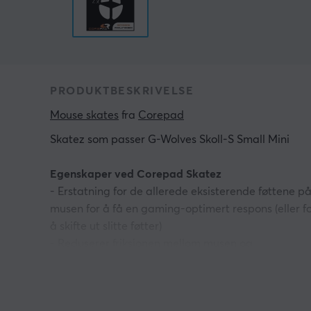
PRODUKTBESKRIVELSE
Mouse skates
 fra 
Corepad
Skatez som passer G-Wolves Skoll-S Small Mini
Egenskaper ved Corepad Skatez
- Erstatning for de allerede eksisterende føttene p
musen for å få en gaming-optimert respons (eller f
å skifte ut slitte føtter)
- Reduserer friksjonen mellom musen og
musematten
- Gir en smidigere glideopplevelse
- Gir musen mer korrekt avlesing