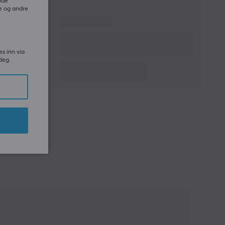
ide
e og andre
es inn via
deg.