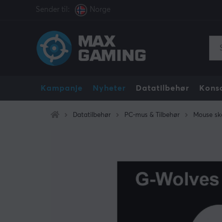
Sender til:
Norge
Kampanje
Nyheter
Datatilbehør
Konso
Datatilbehør
PC-mus & Tilbehør
Mouse sk