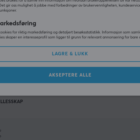
ies brukes for å samle inn informasjon om hvordan brukeropplevelsen av vår netts
Det gir oss mulighet å jobbe med forbedringer av brukervennligheten, kundeservic
unksjoner.
arkedsføring
cookies for riktig markedsføring og detaljert besøksstatistikk. Informasjon som saml
ies skaper en interesseprofil som ligger til grunn for relevant annonsering for bare 
LAGRE & LUKK
VIS MER
AKSEPTERE ALLE
ELLESSKAP
%
%