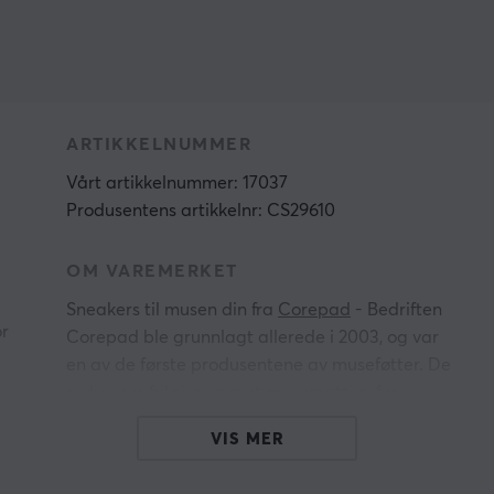
ARTIKKELNUMMER
Vårt artikkelnummer: 17037
Produsentens artikkelnr: CS29610
OM VAREMERKET
å
Sneakers til musen din fra
Corepad
- Bedriften
or
Corepad ble grunnlagt allerede i 2003, og var
en av de første produsentene av museføtter. De
reduserer friksjonen mot musematten, for
raskere, enklere og mer presise bevegelser.
VIS MER
Corepad har i dag det bredeste sortimentet av
museføtter
i hele verden.