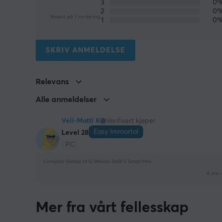
3
0
2
0
Basert på 1 vurdering
1
0
SKRIV ANMELDELSE
Relevans
Alle anmeldelser
Veli-Matti K
Verifisert kjøper
Easy Immortal
Level 28
PC
Corepad Skatez til G-Wolves Sköll S Small Mini
4 mo.
Mer fra vårt fellesskap