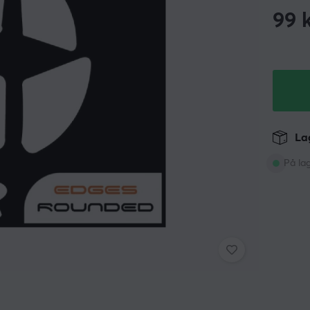
99
k
Lag
På la