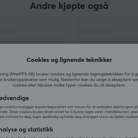
Andre kjøpte også
Cookies og lignende teknikker
ng (MaxFPS AB) bruker cookies og lignende lagringsteknikker for å g
d brukeropplevelse som mulig. Nedenfor kan du velge å akseptere sa
cookies eller tilpasse hvilke typer cookies du vil akseptere.
VIS MER
ødvendige
 cookies muliggjør basisfunksjonalitet som kreves for at nettsiden skal fungere på
måte. Disse cookies brukes blant annet for å kunne lagre varer i handlekurven, pre
nt innhold for deg, lagre språkvalg og holde deg innlogget mens du bytter mellom 
Andre så også
nalyse og statistikk