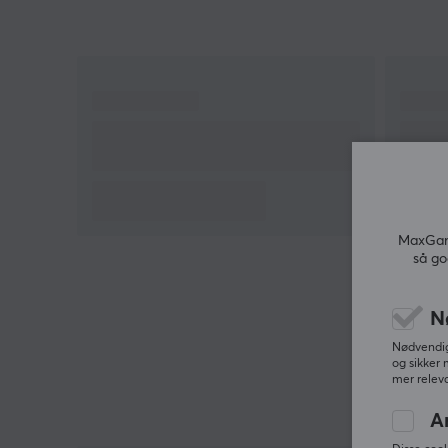
MaxGami
så go
N
Nødvendige
og sikker 
mer releva
A