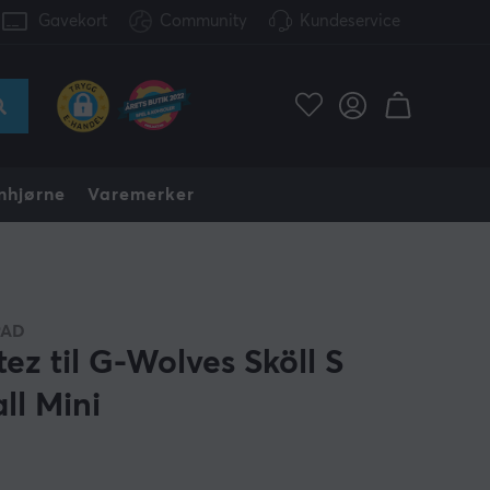
Gavekort
Community
Kundeservice
nhjørne
Varemerker
PAD
tez til G-Wolves Sköll S
ll Mini