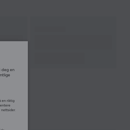
i deg en
mtlige
 en riktig
sentere
nettsider.