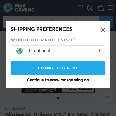
Datatilbehør
PC-mus & Tilbehør
Mouse skates
SHIPPING PREFERENCES
WOULD YOU RATHER VISIT?
International
CHANGE COUNTRY
Continue to
www.maxgaming.no
COREPAD
Skatez til Pulsar X2 / X2 Mini / X2V2