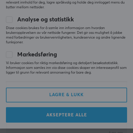
relevant innhold for deg, lagre språkvalg og holde deg innlogget mens du
God glid, to par inkludert!
bytter mellom nettsider.
Topp!
Analyse og statistikk
God glid
Disse cookies brukes for å samle inn informasjon om hvordan
To par inkludert
brukeropplevelsen av vår nettside fungerer. Det gir oss mulighet å jobbe
Bedre enn de andre alternativene jeg har testet
med forbedringer av brukervennligheten, kundeservice og andre lignende
som finnes hos Maxgaming nå
funksjoner.
Jeg antar at de slites ganske raskt på en
glasspute (som jeg bruker)
Markedsføring
Vi bruker cookies for riktig markedsføring og detaljert besøksstatistikk.
Vis originalen
Informasjon som samles inn via disse cookies skaper en interesseprofil som
ligger til grunn for relevant annonsering for bare deg.
Corepad Skatez til Pulsar X2 / X2 Mini / X2V2 / X2H / V3 Wireless
last yr.
0 likes
LAGRE & LUKK
BENJAMIN S
Verifisert kjøper
Speedy Knight
Level 9
AKSEPTERE ALLE
PC
Corepad Skatez til Pulsar X2 / X2 Mini / X2V2 / X2H / V3 Wireless
6 mo. ago