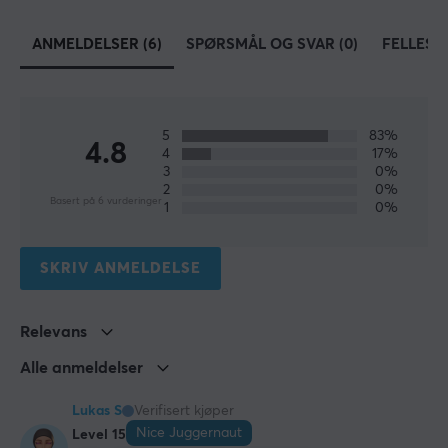
ANMELDELSER (6)
SPØRSMÅL OG SVAR (0)
FELLESS
5
83%
4.8
4
17%
3
0%
2
0%
Basert på 6 vurderinger
1
0%
SKRIV ANMELDELSE
Relevans
Alle anmeldelser
Lukas S
Verifisert kjøper
Nice Juggernaut
Level 15