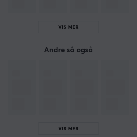
når du spiller.
SPESIFIKASJONER
VIS MER
EGENSKAPER
Materiale
Andre så også
PTFE
Farge
Hvit
Passer
Pulsar X2, Pulsar X2 Mini, Pulsar X2-A, Pulsar X2-A
Mini, Pulsar X2-H, Pulsar X2-H Mini, Pulsar X2-V2,
Pulsar X2-V2 Mini
VIS MER