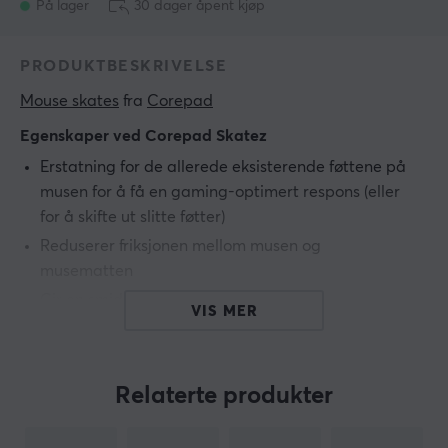
På lager
30 dager åpent kjøp
PRODUKTBESKRIVELSE
Mouse skates
 fra 
Corepad
Egenskaper ved Corepad Skatez
Erstatning for de allerede eksisterende føttene på
musen for å få en gaming-optimert respons (eller
for å skifte ut slitte føtter)
Reduserer friksjonen mellom musen og
musematten
Gir en smidigere glideopplevelse
VIS MER
Gir musen mer korrekt avlesing
Laget i 100 % PTFE
2 sett
Relaterte produkter