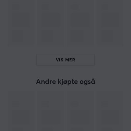
ARTIKKELNUMMER
Vårt artikkelnummer: 23162
Produsentens artikkelnr: CS30600
OM VAREMERKET
Sneakers til musen din fra
Corepad
- Bedriften
Corepad ble grunnlagt allerede i 2003, og var en av de
VIS MER
første produsentene av museføtter. De reduserer
friksjonen mot musematten, for raskere, enklere og mer
presise bevegelser. Corepad har i dag det bredeste
Andre kjøpte også
sortimentet av
museføtter
i hele verden.
Corepad Skates er et perfekt supplement til musen din
hvis den har vært med en stund. Med skreddersydde
føtter til hver mus, laget av 100 % PFTE-teflon og med
avrundede kanter, så kommer Corepad
skates
å øke
hastigheten og kontrollen, og forbedre presisjonen din