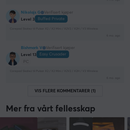
Nikolajs G
Verifisert kjøper
Buffed Private
Level 3
Corepad Skatez til Pulsar X2 / X2 Mini / X2V2 / X2H / V3 Wireless
6 mo. ago
Bishmark V
Verifisert kjøper
Easy Crusader
Level 13
PC
Corepad Skatez til Pulsar X2 / X2 Mini / X2V2 / X2H / V3 Wireless
6 mo. ago
VIS FLERE KOMMENTARER (1)
Mer fra vårt fellesskap