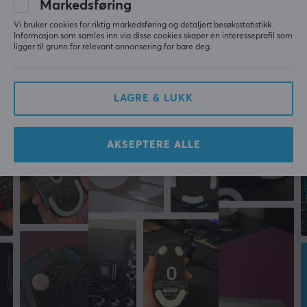
Markedsføring
Corepad Skatez til Universal Use - Dots 0.85mm
Vi bruker cookies for riktig markedsføring og detaljert besøksstatistikk.
Informasjon som samles inn via disse cookies skaper en interesseprofil som
last yr.
ligger til grunn for relevant annonsering for bare deg.
Mer fra vårt fellesskap
LAGRE & LUKK
AKSEPTERE ALLE