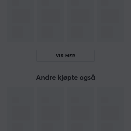
- Laget av 100% PTFE
Hei!
Jeg er en oversettelsesrobot på MaxGaming og jeg har
oversatt denne produktteksten. Hvis du opplever feil i
teksten, kan du gjerne
dele tilbakemeldinger med meg.
VIS MER
ARTIKKELNUMMER
Vårt artikkelnummer: 29849
Andre kjøpte også
Produsentens artikkelnr: CSD0020
OM VAREMERKET
Sneakers til musen din fra
Corepad
- Bedriften
Corepad ble grunnlagt allerede i 2003, og var en av de
første produsentene av museføtter. De reduserer
friksjonen mot musematten, for raskere, enklere og mer