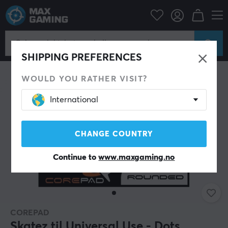
Datatilbehør
PC-mus & Tilbehør
Mouse skates
SHIPPING PREFERENCES
WOULD YOU RATHER VISIT?
International
CHANGE COUNTRY
Continue to
www.maxgaming.no
COREPAD
Skatez til Universal Use - Dots