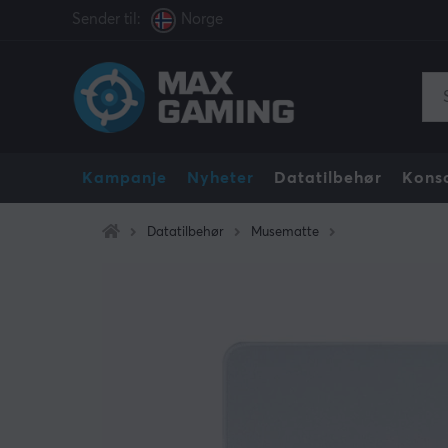
Sender til:
Norge
Kampanje
Nyheter
Datatilbehør
Konso
Datatilbehør
Musematte