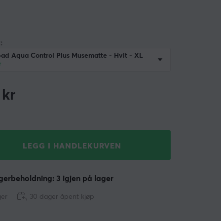
:
ad Aqua Control Plus Musematte - Hvit - XL
r
kr
LEGG I HANDLEKURVEN
erbeholdning: 3 igjen på lager
ger
30 dager åpent kjøp