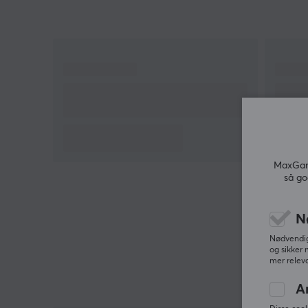
MaxGami
så go
N
Nødvendige
og sikker 
mer releva
A