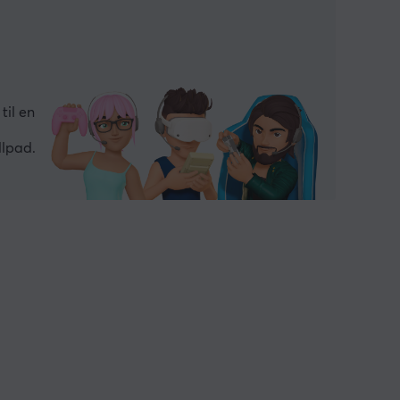
til en
llpad.