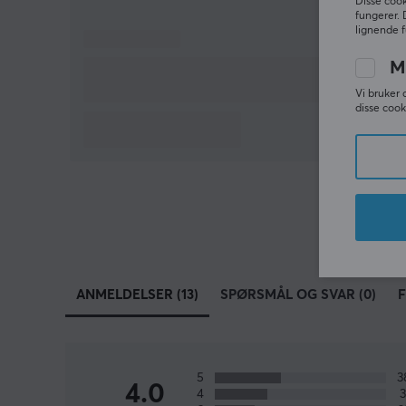
Disse cook
fungerer. 
lignende f
M
Vi bruker 
disse cook
ANMELDELSER (13)
SPØRSMÅL OG SVAR (0)
F
5
3
4.0
4