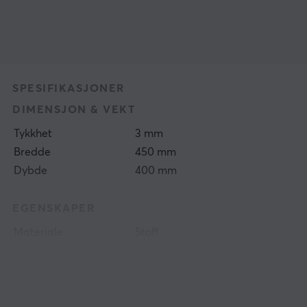
SPESIFIKASJONER
DIMENSJON & VEKT
Tykkhet
3 mm
Bredde
450 mm
Dybde
400 mm
EGENSKAPER
Materiale
Stoff
Sydde kantene
Ja
Trykk
Nei
Belysning
No
Håndleddstøtte
Nei