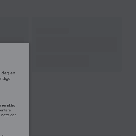
i deg en
mtlige
 en riktig
sentere
nettsider.