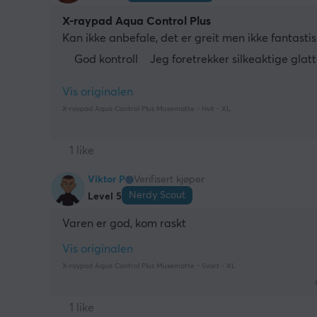
X-raypad Aqua Control Plus
Kan ikke anbefale, det er greit men ikke fantastis
God kontroll
Jeg foretrekker silkeaktige glat
Vis originalen
X-raypad Aqua Control Plus Musematte - Hvit - XL
1 like
Viktor P
Verifisert kjøper
Nerdy Scout
Level 5
Varen er god, kom raskt
Vis originalen
X-raypad Aqua Control Plus Musematte - Svart - XL
1 like