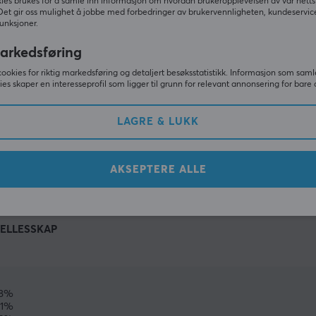
ies brukes for å samle inn informasjon om hvordan brukeropplevelsen av vår netts
Det gir oss mulighet å jobbe med forbedringer av brukervennligheten, kundeservic
unksjoner.
arkedsføring
cookies for riktig markedsføring og detaljert besøksstatistikk. Informasjon som saml
ies skaper en interesseprofil som ligger til grunn for relevant annonsering for bare 
LAGRE & LUKK
VIS MER
AKSEPTERE ALLE
ELLESSKAP
8%
31%