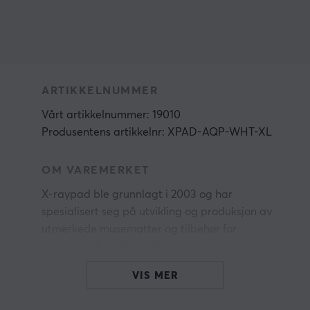
ARTIKKELNUMMER
Vårt artikkelnummer: 19010
Produsentens artikkelnr: XPAD-AQP-WHT-XL
OM VAREMERKET
X-raypad ble grunnlagt i 2003 og har
spesialisert seg på utvikling og produksjon av
utmerkede musematter og tilbehør for
profesjonelle spillere. De har lang erfaring med
eksperimentering, ledelse og kvalitetskontroll.
VIS MER
Topp kvalitet og høy effektivitet er deres
prinsipper, og X-raypad har stor tro på å tilby