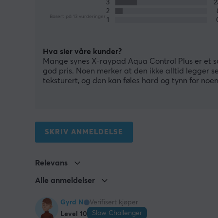
3
2
Basert på 13 vurderinger
1
Hva sier våre kunder?
Mange synes X-raypad Aqua Control Plus er et sol
god pris. Noen merker at den ikke alltid legger se
teksturert, og den kan føles hard og tynn for noen
SKRIV ANMELDELSE
Relevans
Alle anmeldelser
Gyrd N
Verifisert kjøper
Slow Challenger
Level 10