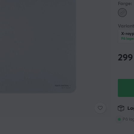
Farge:
Variant
X-rayp
På lage
299
Lag
På la