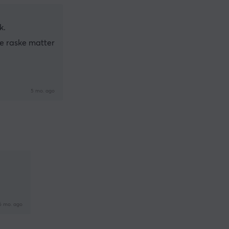
k.
te raske matter
5 mo. ago
6 mo. ago