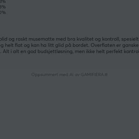
23%
8%
0%
id og raskt musematte med bra kvalitet og kontroll, spesielt 
g helt flat og kan ha litt glid på bordet. Overflaten er ganske
. Alt i alt en god budsjettløsning, men ikke helt perfekt kontro
Oppsummert med AI av GAMIFIERA.®