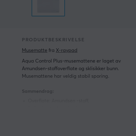
PRODUKTBESKRIVELSE
Musematte
 fra 
X-raypad
Aqua Control Plus-musemattene er laget av
Amundsen-stoffoverflate og sklisikker bunn.
Musemattene har veldig stabil sporing.
Sammendrag:
Overflate: Amundsen
-stoff,
"mikrokontrollversjon
"
Mellomlag: Enboblet gummiskum med spesiell
struktur
Nedre del: Sklisikker