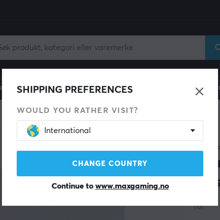
ll
Gamingstol
Mobiltilbehør
Hjem & Fritid
Fun
SHIPPING PREFERENCES
WOULD YOU RATHER VISIT?
International
X-RAY
Aqu
CHANGE COUNTRY
Mus
Continue to
www.maxgaming.no
(13)