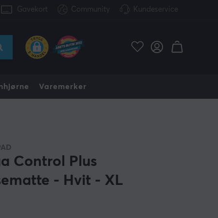
Gavekort
Community
Kundeservice
nhjørne
Varemerker
PAD
a Control Plus
ematte - Hvit - XL