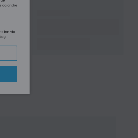
ide
e og andre
es inn via
deg.