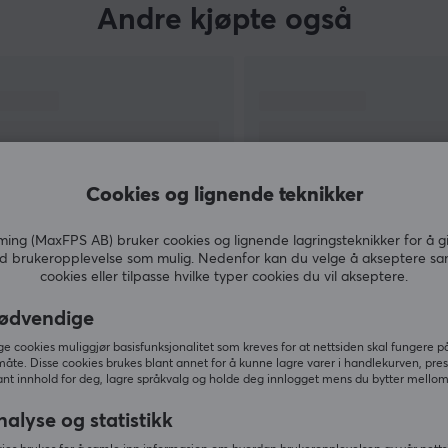
Andre kjøpte også
Cookies og lignende teknikker
ng (MaxFPS AB) bruker cookies og lignende lagringsteknikker for å g
d brukeropplevelse som mulig. Nedenfor kan du velge å akseptere sa
cookies eller tilpasse hvilke typer cookies du vil akseptere.
VIS MER
ødvendige
 cookies muliggjør basisfunksjonalitet som kreves for at nettsiden skal fungere på
måte. Disse cookies brukes blant annet for å kunne lagre varer i handlekurven, pre
nt innhold for deg, lagre språkvalg og holde deg innlogget mens du bytter mellom 
Andre så også
nalyse og statistikk