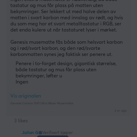
tastatur og mus får plass på matten uten 
bekymringer. Ser lekkert ut med halve delen av 
matten i svart karbon med innslag av rødt, og hvis 
du som meg har et svart metalltastatur i RGB, ser 
det enda kulere ut når tastaturet lyser i mørket.
Genesis musematte fås både som helsvart karbon 
og i rød/svart karbon, og den rød/svarte 
karbonmatten synes jeg faktisk ser penere ut.
Penere i to-farget design, gigantisk størrelse,
både tastatur og mus får plass uten
bekymringer, løfter u
Ingen
Vis originalen
Genesis Carbon 500 Ultra Blaze Musematte
2 yr. ago
3 likes
Julian G
Verifisert kjøper