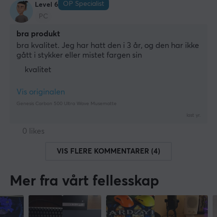
OP Specialist
Level 6
PC
bra produkt
bra kvalitet. Jeg har hatt den i 3 år, og den har ikke 
gått i stykker eller mistet fargen sin
kvalitet
Vis originalen
Genesis Carbon 500 Ultra Wave Musematte
last yr.
0 likes
VIS FLERE KOMMENTARER (4)
Mer fra vårt fellesskap