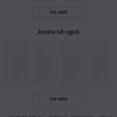
ARTIKKELNUMMER
VIS MER
Vårt artikkelnummer: 17244
Produsentens artikkelnr: NPG-1706
Andre så også
OM VAREMERKET
Genesis
, et komplett sortiment for gaming - Genesis er
en utvikler av gamingtilbehør som ble opprettet i 2011,
og siden har de utviklet spillutstyr til gamere på alle
nivåer.
Målet deres er å ha et bredt sortiment som
hjelper spillere på ulike nivåer med å oppnå nye mål.
Med det brede sortimentet deres kan de hjelpe
gamere med alle aspekter ved spillingen.
VIS MER
Genesis mener at kraften deres kommer fra kontakten
mellom produktene deres og brukerne, da det til slutt
er brukerne som dikterer produktets verdi.