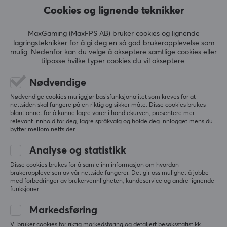
Blant de fineste musemattene jeg har hatt
Cookies og lignende teknikker
Vis originalen
MaxGaming (MaxFPS AB) bruker cookies og lignende
Genesis Carbon 500 Ultra Blaze Musematte
lagringsteknikker for å gi deg en så god brukeropplevelse som
10 mo. ago
mulig. Nedenfor kan du velge å akseptere samtlige cookies eller
tilpasse hvilke typer cookies du vil akseptere.
1 like
Nødvendige
Freyr K
Speedy Camper
Level 4
Nødvendige cookies muliggjør basisfunksjonalitet som kreves for at
nettsiden skal fungere på en riktig og sikker måte. Disse cookies brukes
blant annet for å kunne lagre varer i handlekurven, presentere mer
over forventning
relevant innhold for deg, lagre språkvalg og holde deg innlogget mens du
bytter mellom nettsider.
Vis originalen
Genesis Carbon 500 Ultra Blaze Musematte
Analyse og statistikk
3 yr. ago
Disse cookies brukes for å samle inn informasjon om hvordan
8 likes
brukeropplevelsen av vår nettside fungerer. Det gir oss mulighet å jobbe
med forbedringer av brukervennligheten, kundeservice og andre lignende
funksjoner.
Felix K
Verifisert kjøper
Sleepy Gladiator
Level 14
Markedsføring
PC
Xbox
VR
Vi bruker cookies for riktig markedsføring og detaljert besøksstatistikk.