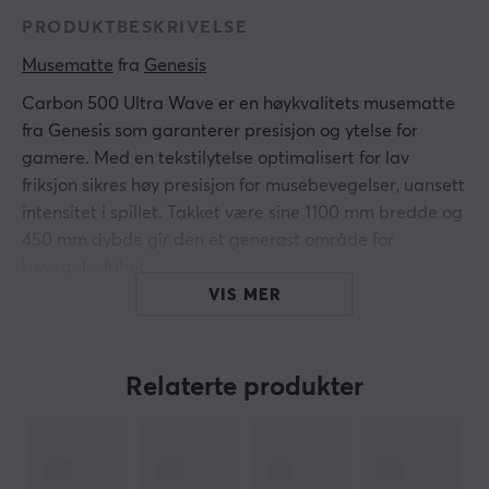
PRODUKTBESKRIVELSE
Musematte
 fra 
Genesis
Carbon 500 Ultra Wave er en høykvalitets musematte
fra Genesis som garanterer presisjon og ytelse for
gamere. Med en tekstilytelse optimalisert for lav
friksjon sikres høy presisjon for musebevegelser, uansett
intensitet i spillet. Takket være sine 1100 mm bredde og
450 mm dybde gir den et generøst område for
bevegelsefrihet.
VIS MER
Byggkvaliteten er i fokus med anti-flossende kantsting
som forhindrer slitasje og gir en lang levetid.
Musematten har en gummibunn for antiskli, noe som
Relaterte produkter
sikrer at musematten ligger stabilt på plass under de
mest hektiske game-øyeblikkene. En vanntett
behandling gjør at væsker forblir på overflaten og ikke
absorberes, noe som forenkler rengjøring og