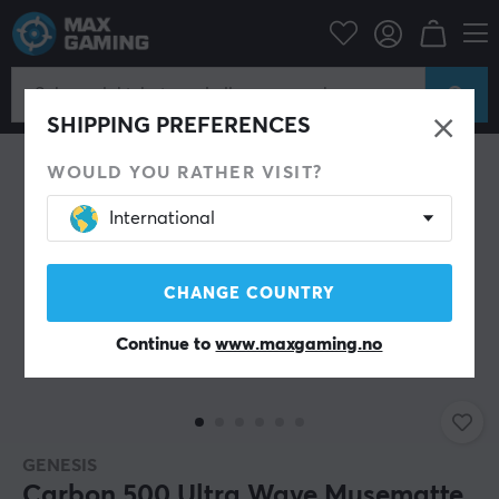
Datatilbehør
Musematte
SPAR 16%
SHIPPING PREFERENCES
WOULD YOU RATHER VISIT?
International
CHANGE COUNTRY
Continue to
www.maxgaming.no
GENESIS
Carbon 500 Ultra Wave Musematte