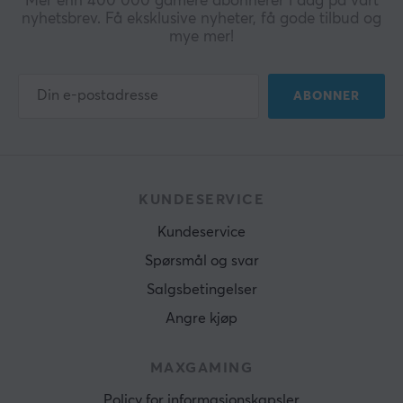
Mer enn 400 000 gamere abonnerer i dag på vårt
nyhetsbrev. Få eksklusive nyheter, få gode tilbud og
mye mer!
ABONNER
KUNDESERVICE
Kundeservice
Spørsmål og svar
Salgsbetingelser
Angre kjøp
MAXGAMING
Policy for informasjonskapsler