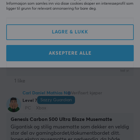
Informasjon som samles inn via disse cookies skaper en interesseprofil som
Stor musematte til lavere pris
ligger til grunn for relevant annonsering for bare deg.
Stor musematte, aldri mer plassmangel når man 
skal flicke i Counter-Strike
Prisvennlig
Kunne vært litt tykkere!
LAGRE & LUKK
God størrelse
Vaskemaskinvennlig
AKSEPTERE ALLE
Vis originalen
Genesis Carbon 500 Ultra Wave Musematte
last yr.
1 like
Carl Daniel Mathias N
Verifisert kjøper
Sazzy Guardian
Level 7
PC
Xbox
Genesis Carbon 500 Ultra Blaze Musematte
Gigantisk og stilig musematte som dekker en veldig 
stor del av gamingbordet/dokumentbordet ditt. 
Ingen ekstra musematte er nødvendig, da både 