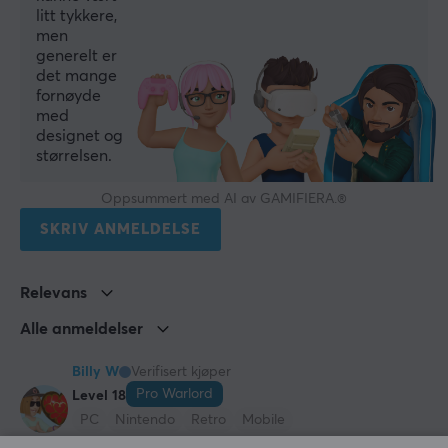
litt tykkere,
men
generelt er
det mange
fornøyde
med
designet og
størrelsen.
Oppsummert med AI av GAMIFIERA.®
SKRIV ANMELDELSE
Relevans
Alle anmeldelser
Billy W
Verifisert kjøper
Pro Warlord
Level 18
PC
Nintendo
Retro
Mobile