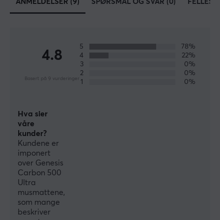
ANMELDELSER (9)
SPØRSMÅL OG SVAR (0)
FELLESS
Hver enkelt gamer bygger sakte, men sikkert opp et
community og i Genesis' tilfelle er det #genesisgaming.
5
78%
SPESIFIKASJONER
4.8
4
22%
DIMENSJON & VEKT
3
0%
2
0%
Basert på 9 vurderinger
Tykkhet
1
0%
2.5 mm
Bredde
Hva sier
våre
1100 mm
kunder?
Dybde
Kundene er
imponert
450 mm
over Genesis
Carbon 500
EGENSKAPER
Ultra
musmattene,
Materiale
som mange
Stoff
beskriver