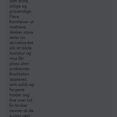
som store,
Sydde kantene
stilige og
prisverdige.
Ja
Flere
Trykk
fremhever at
mattene
Ja
dekker store
Belysning
deler av
skrivebordet
No
slik at både
tastatur og
Håndleddstøtte
mus får
Nei
plass uten
problemer.
Farge
Kvaliteten
Svart
oppleves
som solid, og
fargene
holder seg
fine over tid.
En bruker
nevner at de
kunne vært