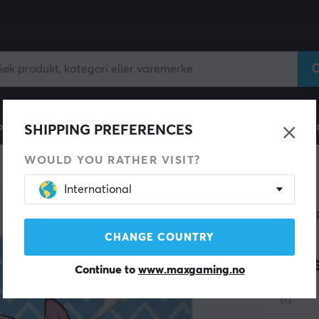
ll
Gamingstol
Mobiltilbehør
Hjem & Fritid
Fun
SHIPPING PREFERENCES
WOULD YOU RATHER VISIT?
International
PULSA
ES2
CHANGE COUNTRY
Ino
Continue to
www.maxgaming.no
(7)