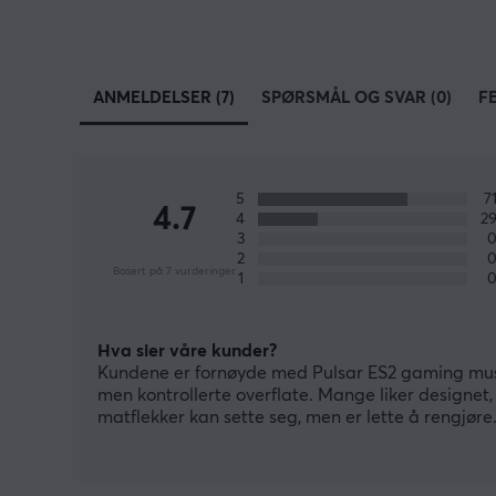
ANMELDELSER (7)
SPØRSMÅL OG SVAR (0)
F
5
7
4.7
4
2
3
2
Basert på 7 vurderinger
1
Hva sier våre kunder?
Kundene er fornøyde med Pulsar ES2 gaming musema
men kontrollerte overflate. Mange liker designet,
matflekker kan sette seg, men er lette å rengjøre.