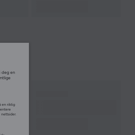
i deg en
mtlige
 en riktig
sentere
nettsider.