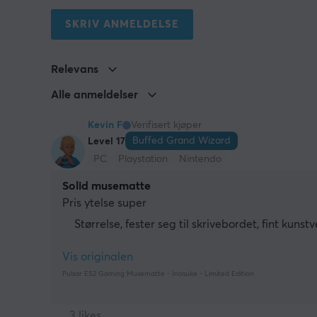
SKRIV ANMELDELSE
Relevans
Alle anmeldelser
Kevin F
Verifisert kjøper
Buffed Grand Wizard
Level 17
PC
Playstation
Nintendo
Solid musematte
Pris ytelse super
Størrelse, fester seg til skrivebordet, fint kunstv
Vis originalen
Pulsar ES2 Gaming Musematte - Inosuke - Limited Edition
3 likes