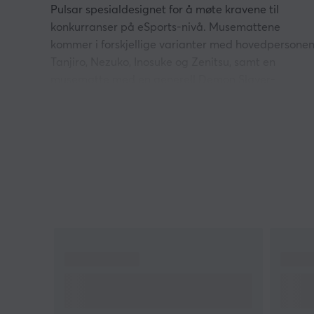
Pulsar spesialdesignet for å møte kravene til
konkurranser på eSports-nivå. Musemattene
kommer i forskjellige varianter med hovedpersone
Tanjiro, Nezuko, Inosuke og Zenitsu, samt en
musematte med en generell Demon Slayer-
konseptdesign.
Høykvalitetsoverflaten på musemattene gir en
utrolig jevn glideflate og optimal friksjon for ultima
presisjon. Det nyutviklede basismaterialet gir
enestående stoppkraft og demping, og gir deg tota
kontroll over musebevegelser. I tillegg er
kantsømmene på musematten ekstremt slitesterke
og minimalt synlige, noe som resulterer i en stilig o
slitesterk design.
Med sin unike og iøynefallende design vil denne
musematten være det perfekte tillegget til