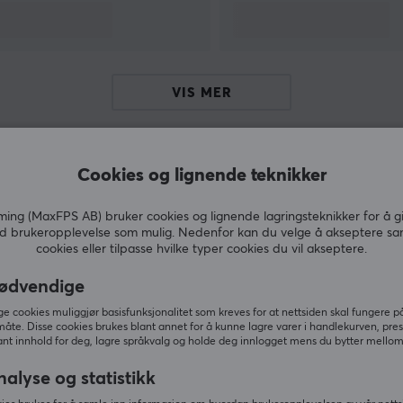
r
VIS MER
Cookies og lignende teknikker
Andre kjøpte også
ng (MaxFPS AB) bruker cookies og lignende lagringsteknikker for å g
d brukeropplevelse som mulig. Nedenfor kan du velge å akseptere sa
cookies eller tilpasse hvilke typer cookies du vil akseptere.
ødvendige
 cookies muliggjør basisfunksjonalitet som kreves for at nettsiden skal fungere på
måte. Disse cookies brukes blant annet for å kunne lagre varer i handlekurven, pre
nt innhold for deg, lagre språkvalg og holde deg innlogget mens du bytter mellom 
nalyse og statistikk