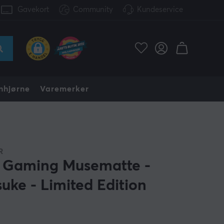
Gavekort
Community
Kundeservice
nhjørne
Varemerker
R
 Gaming Musematte -
suke - Limited Edition