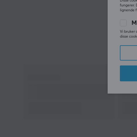
Disse cook
fungerer. 
lignende f
M
Vi bruker 
disse cook