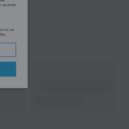
ide
e og andre
es inn via
deg.