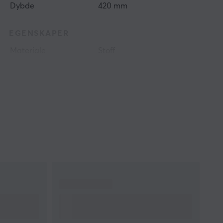
Dybde
420 mm
EGENSKAPER
Materiale
Stoff
Sydde kantene
Ja
Trykk
Ja
Farge
Blå, Grå, Hvit