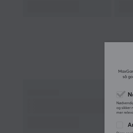
spilloppsettet ditt. La denne musematten fra Pulsa
ikke bare forbedre ytelsen din, men også gi deg
muligheten til å vise frem din kjærlighet til Demon
Slayer-serien samtidig.
Hei!
Jeg er en oversettelsesrobot på MaxGaming og jeg
har oversatt denne produktteksten. Hvis du
opplever feil i teksten, kan du gjerne
dele
tilbakemeldinger med meg.
MaxGami
så go
N
Nødvendige
og sikker 
mer releva
A