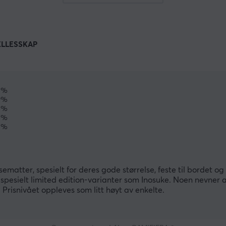
ELLESSKAP
1%
9%
0%
0%
0%
tter, spesielt for deres gode størrelse, feste til bordet og 
 spesielt limited edition-varianter som Inosuke. Noen nevner 
 Prisnivået oppleves som litt høyt av enkelte.