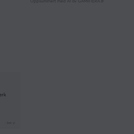
Oppsummert med AI av GAMIFIERA.®
erk
last yr.