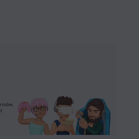
raske,
at