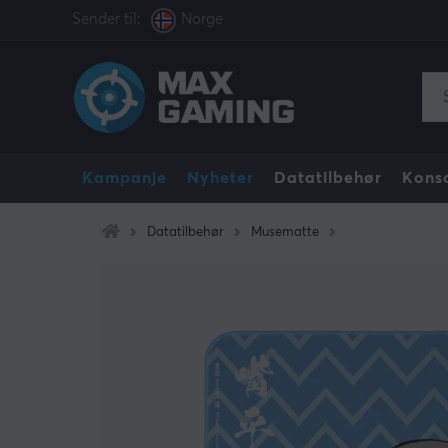
Sender til:
Norge
Kampanje
Nyheter
Datatilbehør
Konso
Datatilbehør
Musematte