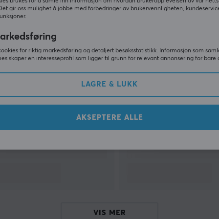
ies brukes for å samle inn informasjon om hvordan brukeropplevelsen av vår netts
Det gir oss mulighet å jobbe med forbedringer av brukervennligheten, kundeservic
unksjoner.
VIS MER
arkedsføring
cookies for riktig markedsføring og detaljert besøksstatistikk. Informasjon som saml
ies skaper en interesseprofil som ligger til grunn for relevant annonsering for bare 
Andre så også
LAGRE & LUKK
AKSEPTERE ALLE
VIS MER