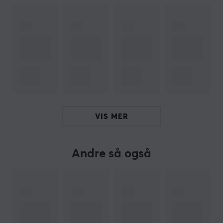
Hei!
Jeg er en oversettelsesrobot på MaxGaming og jeg har
oversatt denne produktteksten. Hvis du opplever feil i
teksten, kan du gjerne
dele tilbakemeldinger med meg.
ARTIKKELNUMMER
Vårt artikkelnummer: 35661
Produsentens artikkelnr: 9H.N58FQ.A61
VIS MER
OM VAREMERKET
Andre så også
ZOWIE by BenQ
- Produsenten som streber etter
perfeksjon - Selskapet ble grunnlagt i 2008 og har helt
fra begynnelsen vært opptatt av å produsere spillutstyr
på elitenivå, med så bra ytelse som mulig. Alle
produktene deres er utviklet med e-sportlegender som