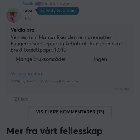
Noah S
Verifisert kjøper
Speedy Guardian
Level 7
PC
Veldig bra
Vennen min Marcus liker denne musematten. 
Fungerer som teppe og kebabrull. Fungerer som 
brukt toalettpapir. 10/10
Mange bruksområder
Ingen
Vis originalen
ZOWIE by BenQ G-SR-SE Rouge II Musematte
7 mo. ago
2 likes
VIS FLERE KOMMENTARER (13)
Mer fra vårt fellesskap