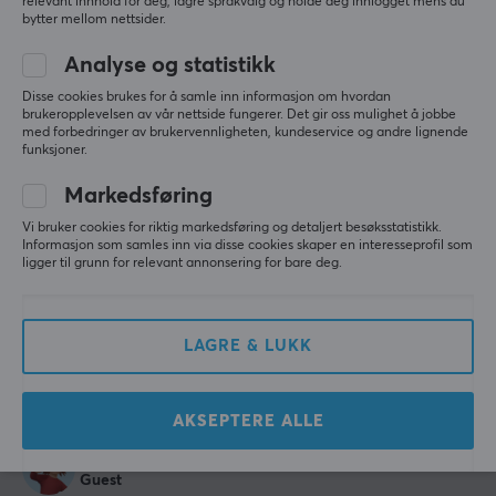
relevant innhold for deg, lagre språkvalg og holde deg innlogget mens du
Vis originalen
bytter mellom nettsider.
ZOWIE by BenQ G-SR-SE Rouge II Musematte
Analyse og statistikk
2 mo. ago
2 likes
Disse cookies brukes for å samle inn informasjon om hvordan
brukeropplevelsen av vår nettside fungerer. Det gir oss mulighet å jobbe
med forbedringer av brukervennligheten, kundeservice og andre lignende
David T
Verifisert kjøper
funksjoner.
Speedy Crusader
Level 13
Markedsføring
PC
Xbox
Vi bruker cookies for riktig markedsføring og detaljert besøksstatistikk.
Blå, min fineste favorittfarge. Denne matten er 
Informasjon som samles inn via disse cookies skaper en interesseprofil som
skikkelig fin og har også god gli, så det er bare et 
ligger til grunn for relevant annonsering for bare deg.
pluss, nei 5 av 5! :)
Vis originalen
LAGRE & LUKK
ZOWIE by BenQ G-SR-SE Blue II Musematte
4 mo. ago
2 likes
AKSEPTERE ALLE
Great control mousepad
Guest