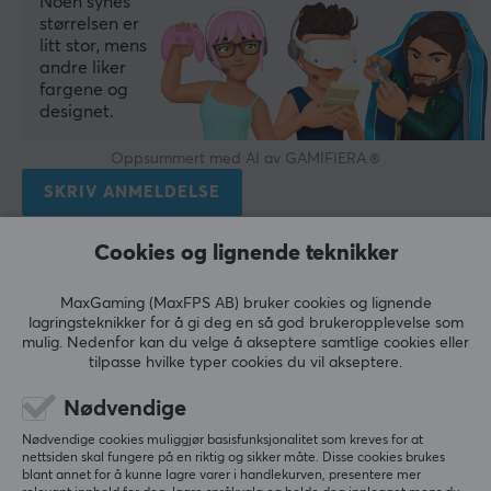
Noen synes
størrelsen er
litt stor, mens
andre liker
fargene og
designet.
Oppsummert med AI av GAMIFIERA.®
SKRIV ANMELDELSE
Cookies og lignende teknikker
Relevans
Alle anmeldelser
MaxGaming (MaxFPS AB) bruker cookies og lignende
lagringsteknikker for å gi deg en så god brukeropplevelse som
mulig. Nedenfor kan du velge å akseptere samtlige cookies eller
Minh Duc N
Verifisert kjøper
tilpasse hvilke typer cookies du vil akseptere.
Tired Specialist
Level 6
Nødvendige
Glatt, rask musematte, det eneste jeg ikke liker er 
at det ikke er noen søm og bunnen er ikke veldig 
Nødvendige cookies muliggjør basisfunksjonalitet som kreves for at
nettsiden skal fungere på en riktig og sikker måte. Disse cookies brukes
klebrig
blant annet for å kunne lagre varer i handlekurven, presentere mer