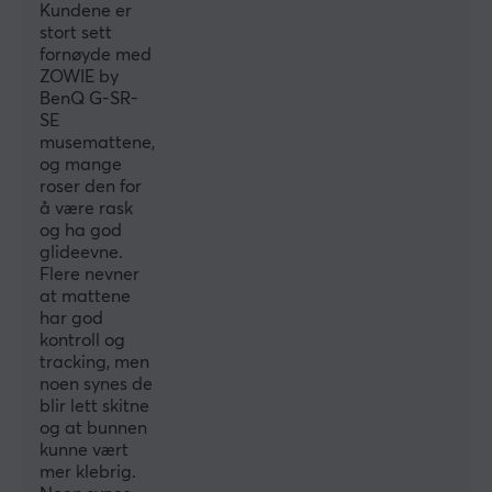
Kundene er
stort sett
EGENSKAPER
fornøyde med
ZOWIE by
Trykk
BenQ G-SR-
Ja
SE
musemattene,
Farge
og mange
Blå
roser den for
å være rask
og ha god
GARANTI
glideevne.
Flere nevner
Produsentens garanti
at mattene
1 års garanti
har god
kontroll og
tracking, men
noen synes de
blir lett skitne
og at bunnen
kunne vært
mer klebrig.