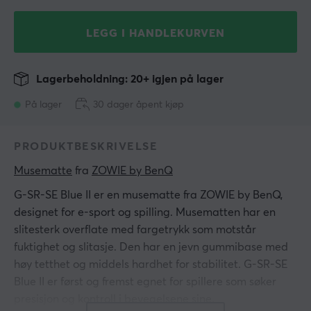
LEGG I HANDLEKURVEN
Lagerbeholdning: 20+ igjen på lager
På lager
30 dager åpent kjøp
PRODUKTBESKRIVELSE
Musematte
 fra 
ZOWIE by BenQ
G-SR-SE Blue II er en musematte fra ZOWIE by BenQ,
designet for e-sport og spilling. Musematten har en
slitesterk overflate med fargetrykk som motstår
fuktighet og slitasje. Den har en jevn gummibase med
høy tetthet og middels hardhet for stabilitet. G-SR-SE
Blue II er først og fremst egnet for spillere som søker
presisjon og kontroll i bevegelsene sine.