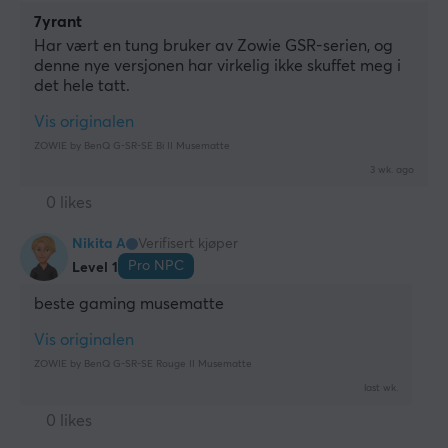
7yrant
Har vært en tung bruker av Zowie GSR-serien, og 
denne nye versjonen har virkelig ikke skuffet meg i 
det hele tatt.
Vis originalen
ZOWIE by BenQ G-SR-SE Bi II Musematte
3 wk. ago
0 likes
Nikita A
Verifisert kjøper
Pro NPC
Level 1
beste gaming musematte
Vis originalen
ZOWIE by BenQ G-SR-SE Rouge II Musematte
last wk.
0 likes