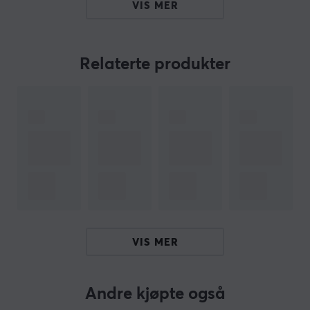
VIS MER
Overflaten på G-SR-SE Blue II er laget av slitesterkt
stoffmateriale, som gir en jevn glideopplevelse under
bruk. Matten måler 470 x 390 mm og har en usydd kant
Relaterte produkter
for å redusere risikoen for at den rakner. Den sies å ha
en sklisikker bunn som sikrer at den holder seg på plass
under intense spilløkter. Musematten er designet for å
gi jevn kontakt med bordet og beholde formen over tid,
noe som bidrar til langvarig bruk.
Sammendrag
Slitesterk, fuktbestandig stoffoverflate
Mål: 470 x 390 mm
Designet for spillere
VIS MER
Gir myk glidefølelse og stabil kontroll
Høydensitets gummibase med middels mykhet
Andre kjøpte også