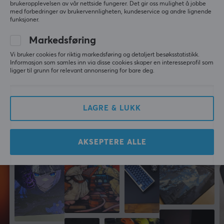
brukeropplevelsen av vår nettside fungerer. Det gir oss mulighet å jobbe
2 yr. ago
med forbedringer av brukervennligheten, kundeservice og andre lignende
funksjoner.
6 likes
Markedsføring
Tor Atle K
Verifisert kjøper
Vi bruker cookies for riktig markedsføring og detaljert besøksstatistikk.
Nice Specialist
Level 6
Informasjon som samles inn via disse cookies skaper en interesseprofil som
ligger til grunn for relevant annonsering for bare deg.
Corsair MM300 PRO Musematte Extended
10 mo. ago
LAGRE & LUKK
Mer fra vårt fellesskap
AKSEPTERE ALLE