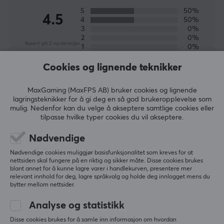
Materiale
5
50%
4.5
Stoff
4
50%
3
0%
2
0%
Sydde kantene
Basert på 2 vurderinger
1
0%
Ja
Cookies og lignende teknikker
Trykk
SKRIV ANMELDELSE
Ja
MaxGaming (MaxFPS AB) bruker cookies og lignende
lagringsteknikker for å gi deg en så god brukeropplevelse som
Belysning
mulig. Nedenfor kan du velge å akseptere samtlige cookies eller
Relevans
No
tilpasse hvilke typer cookies du vil akseptere.
Alle anmeldelser
Håndleddstøtte
Nødvendige
Nei
Jonas F
Nødvendige cookies muliggjør basisfunksjonalitet som kreves for at
Sleepy Crusader
Level 13
nettsiden skal fungere på en riktig og sikker måte. Disse cookies brukes
Farge
blant annet for å kunne lagre varer i handlekurven, presentere mer
PC
Xbox
Grå
relevant innhold for deg, lagre språkvalg og holde deg innlogget mens du
bytter mellom nettsider.
Bra musematte med fint motiv.
Analyse og statistikk
Vis originalen
Disse cookies brukes for å samle inn informasjon om hvordan
Corsair MM300 PRO Musematte Extended