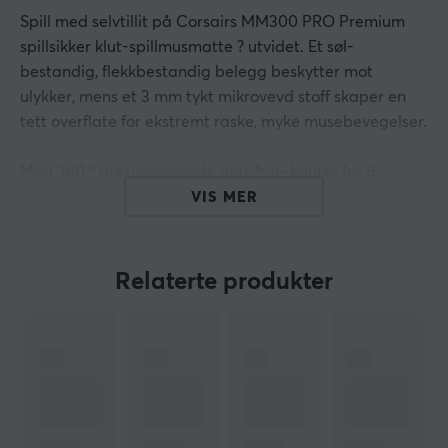
Spill med selvtillit på Corsairs MM300 PRO Premium
spillsikker klut-spillmusmatte ? utvidet. Et søl-
bestandig, flekkbestandig belegg beskytter mot
ulykker, mens et 3 mm tykt mikrovevd stoff skaper en
tett overflate for ekstremt raske, myke musebevegelser.
Med 360 ° presisjonssydde anti-fray-kanter for å
beskytte mot overflateavskalling og en anti-skli
VIS MER
gummibase for å
Forblir stødig på plass selv under intens lek, MM300
PRO har holdbarhet og byggekvalitet i mange år
Relaterte produkter
med spenninger, ingen søl.
Hei!
Jeg er en oversettelsesrobot på MaxGaming og jeg har
oversatt denne produktteksten. Hvis du opplever feil i
teksten, kan du gjerne
dele tilbakemeldinger med meg.