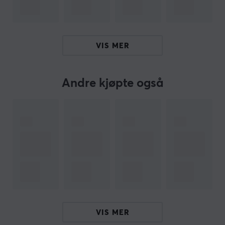
ARTIKKELNUMMER
Vårt artikkelnummer: 17174
VIS MER
Produsentens artikkelnr: CH-9413641-WW
OM VAREMERKET
Andre kjøpte også
Corsair
, alt en gamer trenger - varemerket har vært
kjent for sine PC-komponenter siden midten på 90-
tallet, og har utviklet seg fra å være en utfordrende
pioner innenfor gaming til å være et av verdens mest
etablerte selskaper innenfor gamingindustrien. I 2014
utvidet Corsair produktporteføljens sin med blant
annet mus,
headset
og
tastatur
.
Målet med å lansere gamingtilbehør var å ta med den
innovative produktutviklingen deres til tilbehørsverden,
VIS MER
og lage den best mulige spillopplevelsen for gamere og