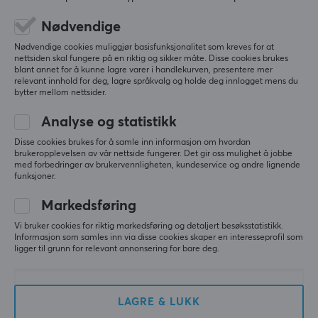
5
0%
0.0
4
0%
Nødvendige
3
0%
SPESIFIKASJONER
2
0%
Nødvendige cookies muliggjør basisfunksjonalitet som kreves for at
Basert på 0 vurderinger
DIMENSJON & VEKT
nettsiden skal fungere på en riktig og sikker måte. Disse cookies brukes
1
0%
blant annet for å kunne lagre varer i handlekurven, presentere mer
relevant innhold for deg, lagre språkvalg og holde deg innlogget mens du
Tykkhet
bytter mellom nettsider.
3 mm
SKRIV ANMELDELSE
Analyse og statistikk
Bredde
Disse cookies brukes for å samle inn informasjon om hvordan
500 mm
brukeropplevelsen av vår nettside fungerer. Det gir oss mulighet å jobbe
Mer fra vårt fellesskap
med forbedringer av brukervennligheten, kundeservice og andre lignende
Dybde
funksjoner.
400 mm
Markedsføring
Vi bruker cookies for riktig markedsføring og detaljert besøksstatistikk.
EGENSKAPER
Informasjon som samles inn via disse cookies skaper en interesseprofil som
ligger til grunn for relevant annonsering for bare deg.
Materiale
Stoff
Sydde kantene
LAGRE & LUKK
Ja