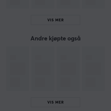
garanterer maksimal stabilitet selv under intense
spilløkter.
VIS MER
Gi deg selv eller noen du kjenner en musematte som
kombinerer presisjon og hastighet. Med sin mørke sorte
farge passer den inn i de fleste skrivebord. I tillegg er
Andre kjøpte også
denne spillmusematten svært rimelig med tanke på
størrelsen og materialet. Kjøp din Genesis Polon 200 XL
Gaming Musematte og la musen gli fritt over
musematten.
Hei!
Jeg er en oversettelsesrobot på MaxGaming og jeg har
oversatt denne produktteksten. Hvis du opplever feil i
teksten, kan du gjerne
dele tilbakemeldinger med meg.
VIS MER
ARTIKKELNUMMER