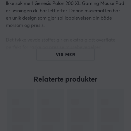
Ikke søk mer! Genesis Polon 200 XL Gaming Mouse Pad
er løsningen du har lett etter. Denne musematten har
en unik design som gjør spillopplevelsen din både
morsom og presis.
Det tykke vevde stoffet gir en ekstra glatt overflate -
perfekt for raske og presise musebevegelser.
Dimensjonene på 500 x 400 x 3 mm gir god plass til
VIS MER
detaljerte bevegelser, mens den sklisikre
gummiundersiden hindrer matten i å bevege seg ved
raske bevegelser. Dens klassiske design betyr at den
Relaterte produkter
passer inn i ethvert hjem eller kontormiljø.
Nøyaktighet er nøkkelen til suksess i spill, og denne
musematten gir akkurat det! Med sine jevnere spor vil
du kunne kontrollere bevegelsene dine direkte og
presist som aldri før. De nøye sydde kantene gir ekstra
slitestyrke, mens det sklisikre materialet på undersiden