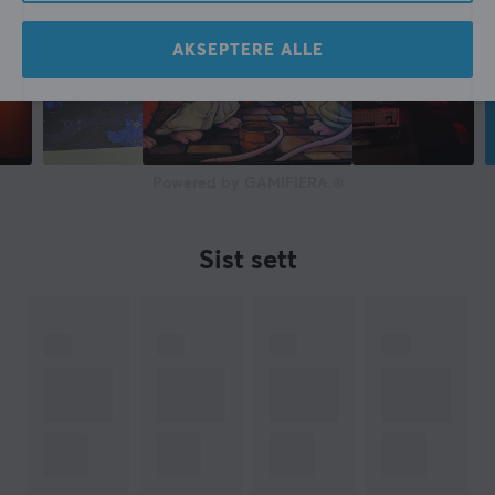
Farge
AKSEPTERE ALLE
Svart
GARANTI
Produsentens garanti
Powered by GAMIFIERA.®
2 års garanti
Sist sett