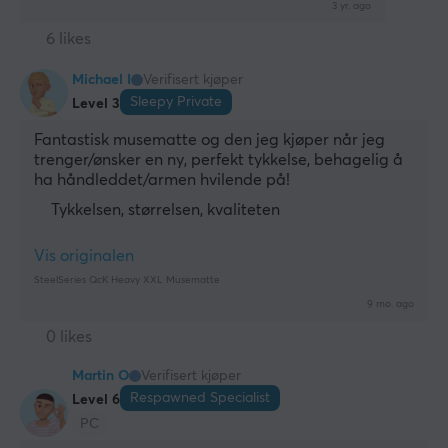
3 yr. ago
6 likes
Michael I
Verifisert kjøper
Sleepy Private
Level 3
Fantastisk musematte og den jeg kjøper når jeg 
trenger/ønsker en ny, perfekt tykkelse, behagelig å 
ha håndleddet/armen hvilende på!
Tykkelsen, størrelsen, kvaliteten
Vis originalen
SteelSeries QcK Heavy XXL Musematte
9 mo. ago
0 likes
Martin O
Verifisert kjøper
Respawned Specialist
Level 6
PC