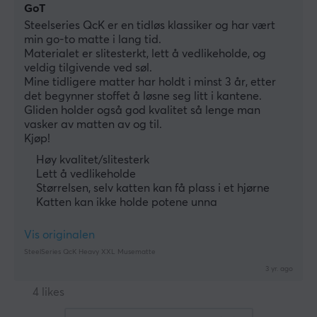
GoT
Steelseries QcK er en tidløs klassiker og har vært 
min go-to matte i lang tid.
Materialet er slitesterkt, lett å vedlikeholde, og 
veldig tilgivende ved søl. 
Mine tidligere matter har holdt i minst 3 år, etter 
det begynner stoffet å løsne seg litt i kantene. 
Gliden holder også god kvalitet så lenge man 
vasker av matten av og til.
Kjøp!
Høy kvalitet/slitesterk
Lett å vedlikeholde
Størrelsen, selv katten kan få plass i et hjørne
Katten kan ikke holde potene unna
Vis originalen
SteelSeries QcK Heavy XXL Musematte
3 yr. ago
4 likes