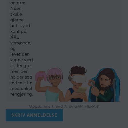
Belysning
og arm.
Noen
No
skulle
gjerne
Håndleddstøtte
hatt sydd
Nei
kant på
XXL-
Farge
versjonen,
Svart
og
levetiden
kunne vært
litt lengre,
men den
holder seg
fortsatt fin
med enkel
rengjøring.
Oppsummert med AI av GAMIFIERA.®
SKRIV ANMELDELSE