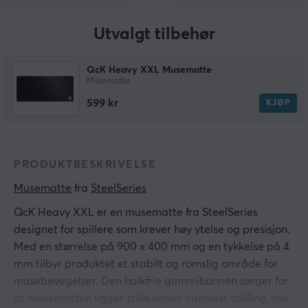
Utvalgt tilbehør
QcK Heavy XXL Musematte
Musematte
599 kr
KJØP
PRODUKTBESKRIVELSE
Musematte
 fra 
SteelSeries
QcK Heavy XXL er en musematte fra SteelSeries
designet for spillere som krever høy ytelse og presisjon.
Med en størrelse på 900 x 400 mm og en tykkelse på 4
mm tilbyr produktet et stabilt og romslig område for
musebevegelser. Den halkfrie gummibunnen sørger for
at musematten ligger stille under intensivt spilling, noe