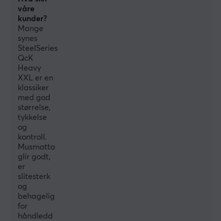
våre
Tykkhet
kunder?
4 mm
Mange
synes
Bredde
SteelSeries
QcK
900 mm
Heavy
Dybde
XXL er en
klassiker
400 mm
med god
størrelse,
EGENSKAPER
tykkelse
og
Materiale
kontroll.
Stoff
Musmatta
glir godt,
Sydde kantene
er
slitesterk
Nei
og
Trykk
behagelig
for
Nei
håndledd