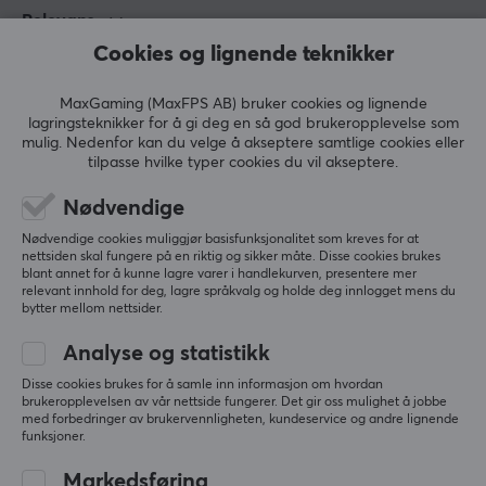
Relevans
Cookies og lignende teknikker
Alle anmeldelser
MaxGaming (MaxFPS AB) bruker cookies og lignende
Robin N
lagringsteknikker for å gi deg en så god brukeropplevelse som
Comfy Gladiator
Level 14
mulig. Nedenfor kan du velge å akseptere samtlige cookies eller
tilpasse hvilke typer cookies du vil akseptere.
Stabil og nøytral. Bestilte denne og fikk en Qck 
Heavy XXL, noe som burde være korrekt, siden det 
Nødvendige
står her at den er 4 mm tykk, men det nevnes ikke i 
navnet på denne siden.
Nødvendige cookies muliggjør basisfunksjonalitet som kreves for at
nettsiden skal fungere på en riktig og sikker måte. Disse cookies brukes
blant annet for å kunne lagre varer i handlekurven, presentere mer
Vis originalen
relevant innhold for deg, lagre språkvalg og holde deg innlogget mens du
SteelSeries QcK Heavy XXL Musematte
bytter mellom nettsider.
3 yr. ago
Analyse og statistikk
9 likes
Disse cookies brukes for å samle inn informasjon om hvordan
brukeropplevelsen av vår nettside fungerer. Det gir oss mulighet å jobbe
Katherine A
med forbedringer av brukervennligheten, kundeservice og andre lignende
Pro Champion
Level 12
funksjoner.
PC
Markedsføring