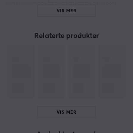
som er avgjørende for nøyaktig kontroll og respons.
VIS MER
Materialet i QcK Heavy XXL er av høykvalitets
mikroskopisk vevd stoff som gir godt glid og feste for
musens sensorer, uansett DPI-innstillinger. Den ekstra
Relaterte produkter
tykke gummibasen reduserer uønskede bevegelser og
gir en myk overflate for håndleddet, noe som reduserer
tretthet under lengre spilletimer. Musematten er
konstruert for å være slitesterk og er også vaskbar, noe
som letter rengjøringen. QcK Heavy XXL har fått
anerkjennelse blant esports-spillere, og den har vært
brukt av profesjonelle innen konkurransespill i over 15
år.
Oppsummering
VIS MER
Ekstra stor musematte for optimal spilleflate
900 x 400 mm og 4 mm tykkelse