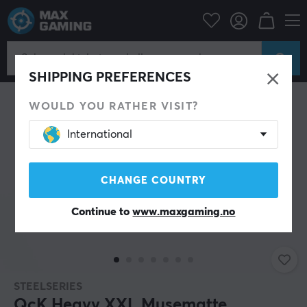
Datatilbehør
Musematte
SHIPPING PREFERENCES
WOULD YOU RATHER VISIT?
International
CHANGE COUNTRY
Continue to
www.maxgaming.no
STEELSERIES
QcK Heavy XXL Musematte