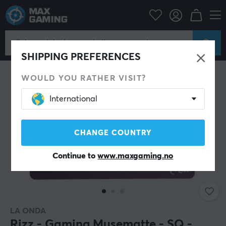
Datatilbehør
Musematte
SPAR 50%
SHIPPING PREFERENCES
WOULD YOU RATHER VISIT?
International
CHANGE COUNTRY
Continue to
www.maxgaming.no
LA ONDA
Rizz - Gaming Musematte - SQ -