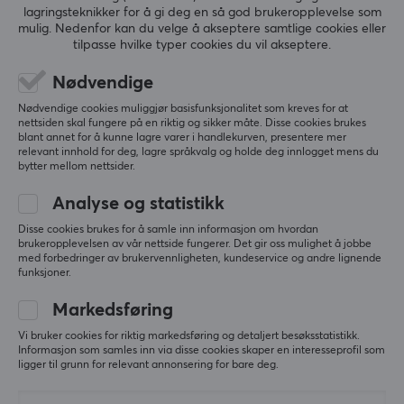
lagringsteknikker for å gi deg en så god brukeropplevelse som
ANMELDELSER (0)
SPØRSMÅL OG SVAR (0)
FELLESS
mulig. Nedenfor kan du velge å akseptere samtlige cookies eller
tilpasse hvilke typer cookies du vil akseptere.
Nødvendige
5
0%
0.0
Nødvendige cookies muliggjør basisfunksjonalitet som kreves for at
4
0%
nettsiden skal fungere på en riktig og sikker måte. Disse cookies brukes
3
0%
blant annet for å kunne lagre varer i handlekurven, presentere mer
2
0%
relevant innhold for deg, lagre språkvalg og holde deg innlogget mens du
Basert på 0 vurderinger
1
0%
bytter mellom nettsider.
Analyse og statistikk
SKRIV ANMELDELSE
Disse cookies brukes for å samle inn informasjon om hvordan
brukeropplevelsen av vår nettside fungerer. Det gir oss mulighet å jobbe
med forbedringer av brukervennligheten, kundeservice og andre lignende
funksjoner.
Mer fra vårt fellesskap
Markedsføring
Vi bruker cookies for riktig markedsføring og detaljert besøksstatistikk.
Informasjon som samles inn via disse cookies skaper en interesseprofil som
ligger til grunn for relevant annonsering for bare deg.