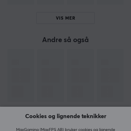
SPESIFIKASJONER
DIMENSJON & VEKT
VIS MER
Tykkhet
3.5 mm
Bredde
Andre så også
490 mm
Dybde
490 mm
EGENSKAPER
Materiale
Stoff
Farge
Lilla
VIS MER
Cookies og lignende teknikker
MaxGaming (MaxFPS AB) bruker cookies og lignende