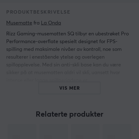
PRODUKTBESKRIVELSE
Musematte
 fra 
La Onda
Rizz Gaming-musematten SQ tilbyr en ubestrøket Pro
Performance-overflate spesielt designet for FPS-
spilling med maksimale nivåer av kontroll, noe som
resulterer i enestående ytelse og overlegen
spillopplevelse. Med sin anti-skli base kan du være
sikker på at musematten aldri vil skli, uansett hvor
intense eller lange spillperiodene er.
VIS MER
For å holde musematten i topp stand kan den enkelt
rengjøres under varmt vann uten behov for
rengjøringsmidler. Dette forlenger levetiden og
Relaterte produkter
opprettholder rensligheten til musematten, slik at du
alltid kan nyte en frisk og hygienisk spillopplevelse. I
tillegg er kantene på musematten spesialdesignet for å