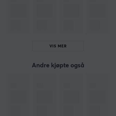
gi minimalt trykk på håndleddene, noe som gir en mer
komfortabel og jevn spillopplevelse.
Uansett hvilken type museføtter du har, det være seg
PTFE, Glass eller Sapphire, vil denne musematten
forbedre ytelsen din og gi optimal presisjon og kontroll.
Så uansett hvilke mods du har på musen, kan du være
VIS MER
sikker på at Rizz-musematten vil ta spillopplevelsen din
til nye høyder!
Andre kjøpte også
ARTIKKELNUMMER
Vårt artikkelnummer: 32443
Produsentens artikkelnr: RIZZ-SQ-SOFT-Purple
OM VAREMERKET