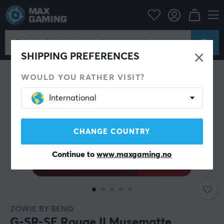
Datatilbehør
Musematte
SHIPPING PREFERENCES
WOULD YOU RATHER VISIT?
International
CHANGE COUNTRY
Continue to
www.maxgaming.no
ZOWIE BY BENQ
G-SR-SE Rouge II Musematte