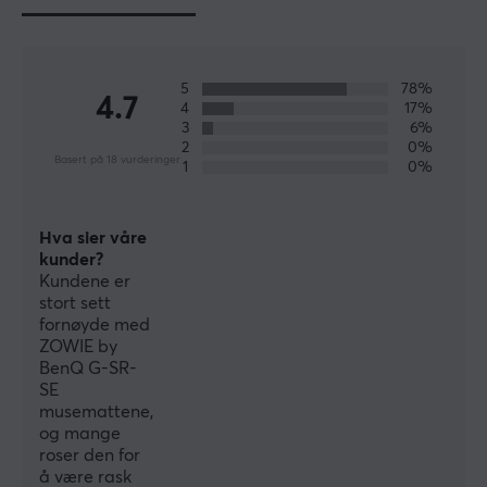
e-sportturneringer over hele verden, leveres med de
funksjoner og maskinvare som er nødvendig for å kunne
prestere også på det aller høyeste nivået.
5
78%
4.7
4
17%
SPESIFIKASJONER
3
6%
2
0%
DIMENSJON & VEKT
Basert på 18 vurderinger
1
0%
Tykkhet
3.5 mm
Hva sier våre
kunder?
Bredde
Kundene er
470 mm
stort sett
fornøyde med
Dybde
ZOWIE by
390 mm
BenQ G-SR-
SE
musemattene,
EGENSKAPER
og mange
Materiale
roser den for
å være rask
Stoff