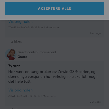
Blå, min fineste favorittfarge. Denne matten er 
skikkelig fin og har også god gli, så det er bare et 
AKSEPTERE ALLE
pluss, nei 5 av 5! :)
Vis originalen
ZOWIE by BenQ G-SR-SE Blue II Musematte
3 mo. ago
2 likes
Great control mousepad
Guest
7yrant
Har vært en tung bruker av Zowie GSR-serien, og 
denne nye versjonen har virkelig ikke skuffet meg i 
det hele tatt.
Vis originalen
ZOWIE by BenQ G-SR-SE Bi II Musematte
2 wk. ago