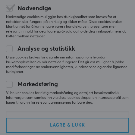
Nødvendige
Relevans
Nødvendige cookies muliggjør basisfunksjonalitet som kreves for at
nettsiden skal fungere på en riktig og sikker måte. Disse cookies brukes
Alle anmeldelser
blant annet for å kunne lagre varer i handlekurven, presentere mer
relevant innhold for deg, lagre språkvalg og holde deg innlogget mens du
Minh Duc N
Verifisert kjøper
bytter mellom nettsider.
Tired Specialist
Level 6
Analyse og statistikk
Glatt, rask musematte, det eneste jeg ikke liker er 
Disse cookies brukes for å samle inn informasjon om hvordan
at det ikke er noen søm og bunnen er ikke veldig 
brukeropplevelsen av vår nettside fungerer. Det gir oss mulighet å jobbe
klebrig
med forbedringer av brukervennligheten, kundeservice og andre lignende
funksjoner.
Vis originalen
Markedsføring
ZOWIE by BenQ G-SR-SE Rouge II Musematte
2 mo. ago
Vi bruker cookies for riktig markedsføring og detaljert besøksstatistikk.
Informasjon som samles inn via disse cookies skaper en interesseprofil som
2 likes
ligger til grunn for relevant annonsering for bare deg.
David T
Verifisert kjøper
Speedy Crusader
Level 13
LAGRE & LUKK
PC
Xbox