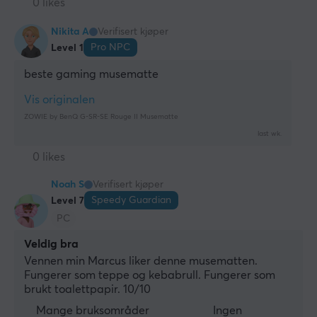
0 likes
Nikita A
Verifisert kjøper
Pro NPC
Level 1
beste gaming musematte
Vis originalen
ZOWIE by BenQ G-SR-SE Rouge II Musematte
last wk.
0 likes
Noah S
Verifisert kjøper
Speedy Guardian
Level 7
PC
Veldig bra
Vennen min Marcus liker denne musematten. 
Fungerer som teppe og kebabrull. Fungerer som 
brukt toalettpapir. 10/10
Mange bruksområder
Ingen