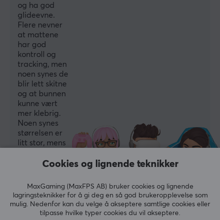
og ha god
glideevne.
Farge
Flere nevner
Rød
at mattene
har god
kontroll og
tracking, men
noen synes de
blir lett skitne
og at bunnen
kunne vært
mer klebrig.
Noen synes
størrelsen er
litt stor, mens
andre liker
fargene og
Cookies og lignende teknikker
designet.
MaxGaming (MaxFPS AB) bruker cookies og lignende
Oppsummert med AI av GAMIFIERA.®
lagringsteknikker for å gi deg en så god brukeropplevelse som
mulig. Nedenfor kan du velge å akseptere samtlige cookies eller
SKRIV ANMELDELSE
tilpasse hvilke typer cookies du vil akseptere.