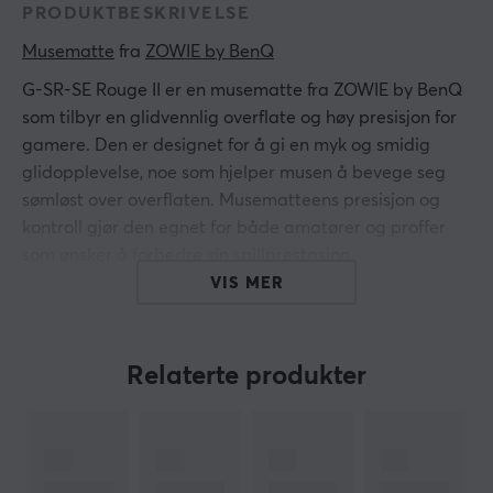
PRODUKTBESKRIVELSE
Musematte
 fra 
ZOWIE by BenQ
G-SR-SE Rouge II er en musematte fra ZOWIE by BenQ
som tilbyr en glidvennlig overflate og høy presisjon for
gamere. Den er designet for å gi en myk og smidig
glidopplevelse, noe som hjelper musen å bevege seg
sømløst over overflaten. Musematteens presisjon og
kontroll gjør den egnet for både amatører og proffer
som ønsker å forbedre sin spillprestasjon.
VIS MER
Musematten er laget av stoff, med en dybde på 390
mm, bredde på 470 mm og en tykkelse på 3,5 mm. Den
brukte antiskli-bunnen har et forbedret grep som sikrer
Relaterte produkter
stabilitet under intense spillsesjoner, uansett hvor
hektisk spillet blir. Den tilbyr også et kick-start for raske
bevegelser, noe som gjør det enklere å utføre flicks med
høy presisjon. Materialvalget bidrar til både