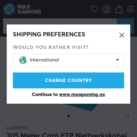
Datatilbehør
Datakabler & adaptere
Nettverkskabel
SHIPPING PREFERENCES
WOULD YOU RATHER VISIT?
International
CHANGE COUNTRY
Continue to
www.maxgaming.no
LANBERG
305 Meter Cat6 FTP Nettverkskabel