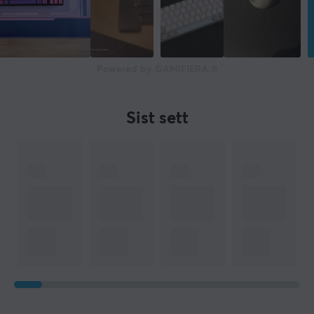
Rund
Farge
Grå
Powered by GAMIFIERA.®
FORBINDELSE
Tilkobling fra
Sist sett
RJ45 (Han)
Tilkobling til
RJ45 (Han)
GARANTI
Produsentens garanti
2 års garanti