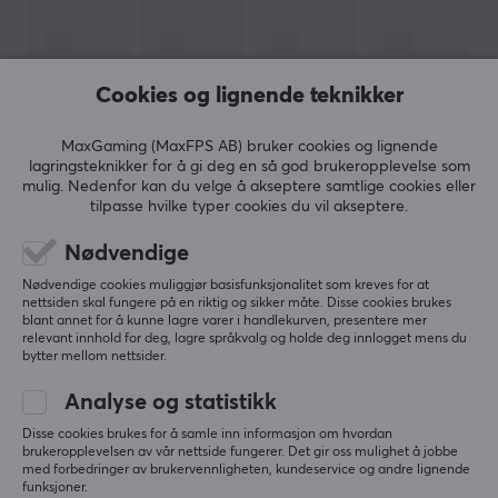
Vårt artikkelnummer: 15295
Produsentens artikkelnr: LCF6-11CU-0305-S
Cookies og lignende teknikker
OM VAREMERKET
MaxGaming (MaxFPS AB) bruker cookies og lignende
Kabelløsninger for alle med
Lanberg
- Utvikling og
lagringsteknikker for å gi deg en så god brukeropplevelse som
fleksibilitet definerer Lanberg, som tilbyr forskjellige
mulig. Nedenfor kan du velge å akseptere samtlige cookies eller
løsninger innenfor nettverk og kabling. Det brede
tilpasse hvilke typer cookies du vil akseptere.
produktsortimentet deres utvikles hele tiden, og
VIS MER
Nødvendige
varemerket bygger på kontinuerlig kvalitetsforbedring
Nødvendige cookies muliggjør basisfunksjonalitet som kreves for at
av produktene. Talentet deres for å skreddersy
nettsiden skal fungere på en riktig og sikker måte. Disse cookies brukes
produkter etter markedets behov har bidratt med
blant annet for å kunne lagre varer i handlekurven, presentere mer
ANMELDELSER (0)
SPØRSMÅL OG SVAR (0)
FELLESS
relevant innhold for deg, lagre språkvalg og holde deg innlogget mens du
kontinuerlig tilvekst.
bytter mellom nettsider.
Analyse og statistikk
Hvis du er på jakt etter en kabel eller adapter, så har
5
0%
Lanberg med sin brede produktportefølje sannsynligvis
Disse cookies brukes for å samle inn informasjon om hvordan
0.0
4
0%
brukeropplevelsen av vår nettside fungerer. Det gir oss mulighet å jobbe
det du leter etter. Utøver det så tilbyr de løsninger som
3
0%
med forbedringer av brukervennligheten, kundeservice og andre lignende
strukturert kabling, inkludert LAN- og patchkabler, og
2
0%
funksjoner.
Basert på 0 vurderinger