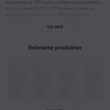
dataoverføring. FTP bruker en klient-server-arkitektur,
ofte sikret med SSL/TLS. FTP fremmer fildeling via
eksterne datamaskiner med pålitelig og effektiv
dataoverføring.
VIS MER
Kjennetegn:
- LAN-kabel kategori 6 FTP (skjermet).
- Lengde 305m.
Relaterte produkter
- Ledningene er laget av rent kobber (CU 100%
kobber).
- AWG 24 (4 * 2 * 0,57 mm).
- Lederstrenging: enkel ledning.
- Farge: PANTONE COOL GREY 5C.
- Trykket lengdeteller på hver kabel.
- Utvendig PVC-isolasjon: 7,3 mm.
- HDPE lederisolasjon: 1,17 mm.
- Drift opp til 250 MHz.
- Pakke: Farge innerboks med hovedkartong.