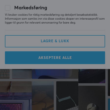
1
0%
dessuten verktøy til å bygge LAN-nettverksinfrastruktur
Markedsføring
med. Du finner også verktøy og produkter som hjelper
deg med å trekke alle kabler riktig.
Vi bruker cookies for riktig markedsføring og detaljert besøksstatistikk.
SKRIV ANMELDELSE
Informasjon som samles inn via disse cookies skaper en interesseprofil som
ligger til grunn for relevant annonsering for bare deg.
SPESIFIKASJONER
DIMENSJON & VEKT
Mer fra vårt fellesskap
LAGRE & LUKK
Kabellengde
305 meter
AKSEPTERE ALLE
EGENSKAPER
Kabeltype
Cat6
Teknikk
F/UTP
Formfaktor