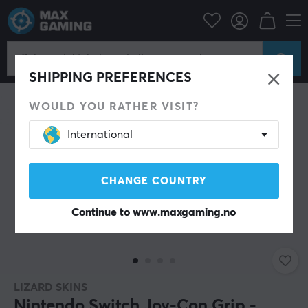
Konsoll
Nintendo
Switch Tilbehør
Thumbstick & Grips
SPAR 36%
SHIPPING PREFERENCES
WOULD YOU RATHER VISIT?
International
CHANGE COUNTRY
Continue to
www.maxgaming.no
LIZARD SKINS
Nintendo Switch Joy-Con Grip -