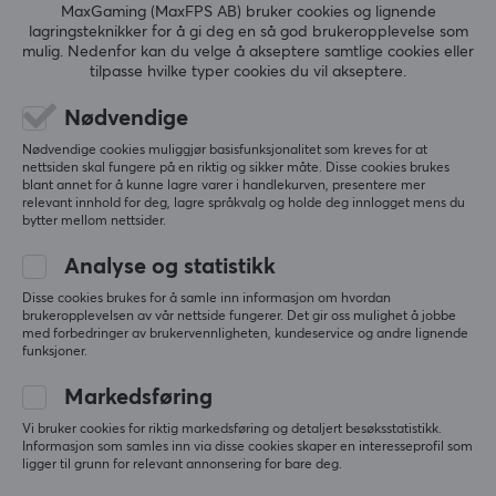
MaxGaming (MaxFPS AB) bruker cookies og lignende
ANMELDELSER (0)
SPØRSMÅL OG SVAR (0)
FELLESS
lagringsteknikker for å gi deg en så god brukeropplevelse som
mulig. Nedenfor kan du velge å akseptere samtlige cookies eller
tilpasse hvilke typer cookies du vil akseptere.
Nødvendige
5
0%
0.0
Nødvendige cookies muliggjør basisfunksjonalitet som kreves for at
4
0%
nettsiden skal fungere på en riktig og sikker måte. Disse cookies brukes
3
0%
blant annet for å kunne lagre varer i handlekurven, presentere mer
2
0%
relevant innhold for deg, lagre språkvalg og holde deg innlogget mens du
Basert på 0 vurderinger
1
0%
bytter mellom nettsider.
Analyse og statistikk
SKRIV ANMELDELSE
Disse cookies brukes for å samle inn informasjon om hvordan
brukeropplevelsen av vår nettside fungerer. Det gir oss mulighet å jobbe
med forbedringer av brukervennligheten, kundeservice og andre lignende
funksjoner.
Mer fra vårt fellesskap
Markedsføring
Vi bruker cookies for riktig markedsføring og detaljert besøksstatistikk.
Informasjon som samles inn via disse cookies skaper en interesseprofil som
ligger til grunn for relevant annonsering for bare deg.