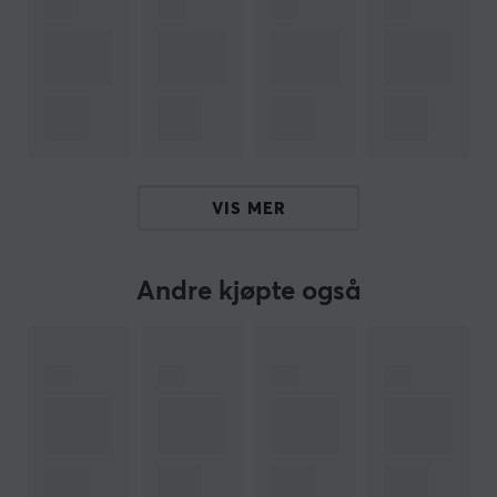
- Ultrakomfortable, sklisikre materialer
- Multi-strukturert grep for optimal følelse og kontroll
- Strategiske skjemaer for maksimal dekning og enkel
installasjon
ARTIKKELNUMMER
VIS MER
Vårt artikkelnummer: 17841
Produsentens artikkelnr: DSPNSJ85
Andre kjøpte også
OM VAREMERKET
SPESIFIKASJONER
EGENSKAPER
Farge
Gul