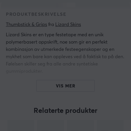
PRODUKTBESKRIVELSE
Thumbstick & Grips
 fra 
Lizard Skins
Lizard Skins er en type festetape med en unik
polymerbasert oppskrift, noe som gir en perfekt
kombinasjon av utmerkede festeegenskaper og en
mykhet som bare kan oppleves ved å faktisk ta på den.
Følelsen skiller seg fra alle andre syntetiske
gummiprodukter.
Ha et stødig grep om kontrollen, selv under de mest
VIS MER
intensive kampene. Lizard Skins DSP Controller Grip til
PS4-kontroller har optimal grepstruktur for dine
fingrers forskjellige berøringspunkter. Når du har prøvd
Relaterte produkter
dette grepet, kommer du å lure på hvordan du
noensinne kunne spille uten det.