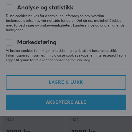
Analyse og statistikk
(0)
(127)
Disse cookies brukes for å samle inn informasjon om hvordan
1890 kr
1999 kr
brukeropplevelsen av vår nettside fungerer. Det gir oss mulighet å jobbe
med forbedringer av brukervennligheten, kundeservice og andre lignende
funksjoner.
Markedsføring
Vi bruker cookies for riktig markedsføring og detaljert besøksstatistikk.
Informasjon som samles inn via disse cookies skaper en interesseprofil som
ligger til grunn for relevant annonsering for bare deg.
LAGRE & LUKK
Finalmouse
Finalmouse
ULX Prophecy - Clix -
ULX Prophecy - Clix -
Medium
Classic
AKSEPTERE ALLE
(127)
(127)