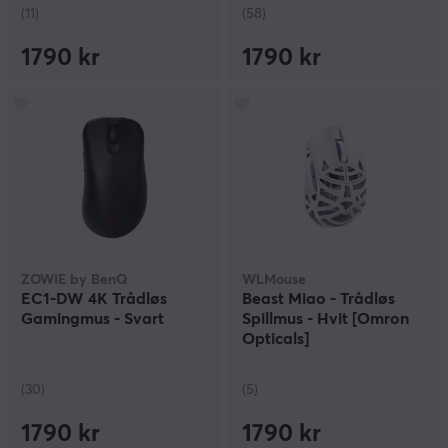
(11)
(58)
1790 kr
1790 kr
ZOWIE by BenQ
WLMouse
EC1-DW 4K Trådløs
Beast Miao - Trådløs
Gamingmus - Svart
Spillmus - Hvit [Omron
Opticals]
(30)
(5)
1790 kr
1790 kr