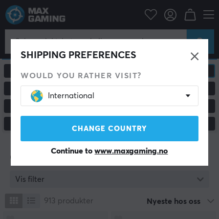
SHIPPING PREFERENCES
ALLE PRODUKTER
GAMING MUS
WOULD YOU RATHER VISIT?
MUSEMATTER
HEADSET & LYD
International
GAMING TASTATUR
CUSTOM KEYBOARD
KONSOLL & TILBEHØR
SKJERMER & TILBEHØR
CHANGE COUNTRY
Continue to
www.maxgaming.no
Gaming mus
Vis filter
913
produkter
Nyeste hos oss