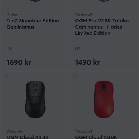
Pulsar
Waizowl
TenZ Signature Edition
OGM Pro V2 8K Trådløs
Gamingmus
Gamingmus - Hades -
Limited Edition
(26)
(18)
1690 kr
1490 kr
Waizowl
Waizowl
OGM Cloud XS 8K
OGM Cloud XS 8K