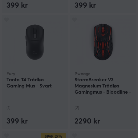
399 kr
399 kr
Fury
Pwnage
Tanto T4 Trådløs
StormBreaker V3
Gaming Mus - Svart
Magnesium Trådløs
Gamingmus - Bloodline -
Limited Edition
(1)
(2)
399 kr
2290 kr
SPAR
27%