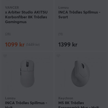
VANCER
Lamzu
x Arbiter Studio AKITSU
INCA Trådløs Spillmus -
Karbonfiber 8K Trådløs
Svart
Gamingmus
(28)
(11)
1099 kr
1399 kr
(1449 kr)
Lamzu
Keychron
INCA Trådløs Spillmus -
M5 8K Trådløs
Hvit
Ergonomisk Mus - Hvit