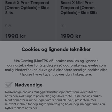
Beast X Pro - Tempered
Beast X Mini Pro -
[Omron Opticals] - Side
Tempered [Omron
Slits
Opticals] - Side Slits
(10)
(9)
1990 kr
1990 kr
Cookies og lignende teknikker
MaxGaming (MaxFPS AB) bruker cookies og lignende
lagringsteknikker for å gi deg en så god brukeropplevelse som
mulig. Nedenfor kan du velge å akseptere samtlige cookies eller
tilpasse hvilke typer cookies du vil akseptere.
Nødvendige
Turtle Beach
Finalmouse
Nødvendige cookies muliggjør basisfunksjonalitet som kreves for at
Kone XP Air Trådløs
ULX Prophecy - Clix -
nettsiden skal fungere på en riktig og sikker måte. Disse cookies brukes
blant annet for å kunne lagre varer i handlekurven, presentere mer
Gaming Mus - Hvit
Small
relevant innhold for deg, lagre språkvalg og holde deg innlogget mens du
bytter mellom nettsider.