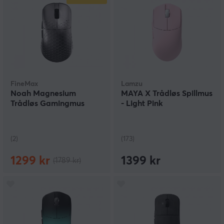
FineMax
Lamzu
Noah Magnesium
MAYA X Trådløs Spillmus
Trådløs Gamingmus
- Light Pink
(2)
(173)
1299 kr
1399 kr
(1789 kr)