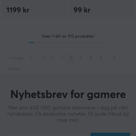
1199 kr
99 kr
Viser
1-60
av
913
produkter
«
Forrige
1
..
5
6
7
8
9
10
11
..
16
Neste
»
Nyhetsbrev for gamere
Mer enn 400 000 gamere abonnerer i dag på vårt
nyhetsbrev. Få eksklusive nyheter, få gode tilbud og
mye mer!