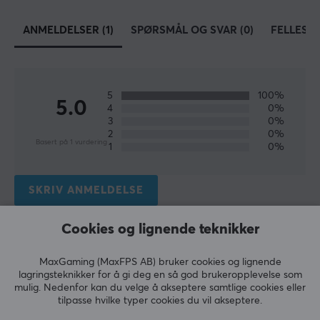
DIMENSJON & VEKT
ANMELDELSER (1)
SPØRSMÅL OG SVAR (0)
FELLESS
Bredde
63 mm
Dybde
120.4 mm
5
100%
5.0
4
0%
3
0%
Høyde
2
0%
38 mm
Basert på 1 vurdering
1
0%
Vekt
39 g
SKRIV ANMELDELSE
EGENSKAPER
Cookies og lignende teknikker
Relevans
Sensormodell
Alle anmeldelser
MaxGaming (MaxFPS AB) bruker cookies og lignende
XS-1 Flagship
lagringsteknikker for å gi deg en så god brukeropplevelse som
mulig. Nedenfor kan du velge å akseptere samtlige cookies eller
Georgios R
Verifisert kjøper
Sensor
tilpasse hvilke typer cookies du vil akseptere.
Casual Juggernaut
Level 15
Optisk