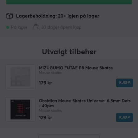
Lagerbeholdning: 20+ igjen på lager
På lager
30 dager åpent kjøp
Utvalgt tilbehør
MIZUGUMO FUTAE P8 Mouse Skates
Mouse skates
179 kr
KJØP
Obsidian Mouse Skates Universal 6.5mm Dots
- 40pcs
Mouse skates
129 kr
KJØP