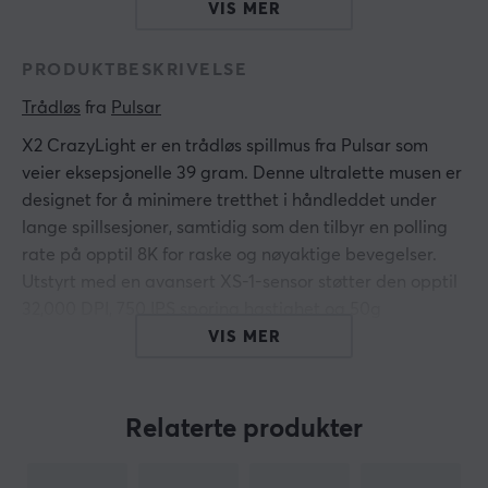
VIS MER
PRODUKTBESKRIVELSE
Trådløs
 fra 
Pulsar
X2 CrazyLight er en trådløs spillmus fra Pulsar som
veier eksepsjonelle 39 gram. Denne ultralette musen er
designet for å minimere tretthet i håndleddet under
lange spillsesjoner, samtidig som den tilbyr en polling
rate på opptil 8K for raske og nøyaktige bevegelser.
Utstyrt med en avansert XS-1-sensor støtter den opptil
32,000 DPI, 750 IPS sporing hastighet og 50g
akselerasjon, som gir gamere høy presisjon og kontroll.
VIS MER
Musens kropp er symmetrisk og har en lav profilert
form med en bred midje som passer både claw- og
Relaterte produkter
fingertip-grep. Den er bygget med holdbare optiske
brytere som har en levetid på 100 millioner klikk, noe