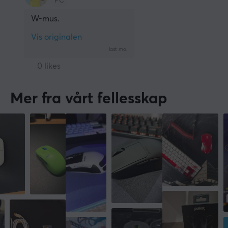
PC
W-mus.
Vis originalen
last mo.
0 likes
Mer fra vårt fellesskap