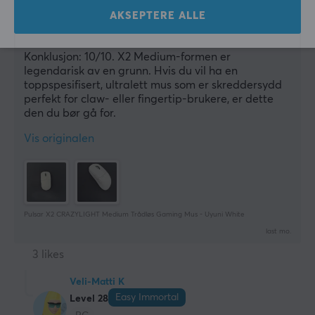
Byggekvalitet: Selv med denne ekstreme lave 
Trådløs
vekten føles skallet solid, robust og godt bygget, 
AKSEPTERE ALLE
Ja
uten irriterende knirk eller bevegelse.
Konklusjon: 10/10. X2 Medium-formen er 
GARANTI
legendarisk av en grunn. Hvis du vil ha en 
Produsentens garanti
toppspesifisert, ultralett mus som er skreddersydd 
perfekt for claw- eller fingertip-brukere, er dette 
2 års garanti
den du bør gå for.
Vis originalen
Pulsar X2 CRAZYLIGHT Medium Trådløs Gaming Mus - Uyuni White
last mo.
3 likes
Veli-Matti K
Easy Immortal
Level 28