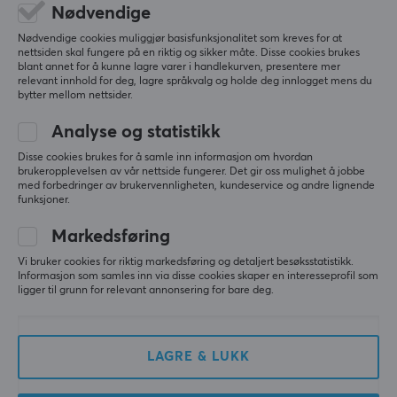
PC
Nødvendige
DPI
Pulsar X2 Crazylight (Medium) – En av de beste
Nødvendige cookies muliggjør basisfunksjonalitet som kreves for at
32000 dpi
nettsiden skal fungere på en riktig og sikker måte. Disse cookies brukes
formene jeg har brukt på årevis!
blant annet for å kunne lagre varer i handlekurven, presentere mer
Farge
Helt uten tvil er Pulsar X2 Crazylight i Medium-
relevant innhold for deg, lagre språkvalg og holde deg innlogget mens du
størrelsen en av de mest utrolige musene jeg har 
bytter mellom nettsider.
Hvit
spilt med på årevis. Hvis du bruker en aggressiv 
Analyse og statistikk
IPS
claw- eller fingertip-grep, er akkurat denne 
størrelsen og formen helt perfekt.
750
Disse cookies brukes for å samle inn informasjon om hvordan
brukeropplevelsen av vår nettside fungerer. Det gir oss mulighet å jobbe
Form og størrelse (Claw & Fingertip Heaven): 
Encoder
med forbedringer av brukervennligheten, kundeservice og andre lignende
funksjoner.
Medium-størrelsen gir akkurat passe mengde 
TTC Gold
overflate. Den bakre “humpen” gir den låste, sikre 
Markedsføring
støtten som trengs for et aggressivt claw-grep, 
Polling Rate
mens de flate sidene fortsatt gir god plass til 
Vi bruker cookies for riktig markedsføring og detaljert besøksstatistikk.
8000 Hz
mikrojusteringer hvis du bytter til fingertip-grep.
Informasjon som samles inn via disse cookies skaper en interesseprofil som
ligger til grunn for relevant annonsering for bare deg.
Ekstrem ytelse: Den er latterlig lett, noe som gjør 
FORBINDELSE
flicks og tracking i høy hastighet føles helt 
Forbindelse
uanstrengt. Den trådløse teknologien er feilfri, og 
LAGRE & LUKK
klikkene er super skarpe og raske.
2.4GHz, USB-C