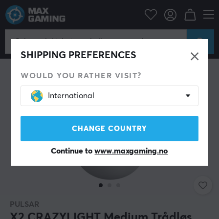
Datatilbehør
PC-mus & Tilbehør
Gaming mus
Trådløs
SHIPPING PREFERENCES
WOULD YOU RATHER VISIT?
International
CHANGE COUNTRY
Continue to
www.maxgaming.no
PULSAR
X2 CRAZYLIGHT Medium Trådløs