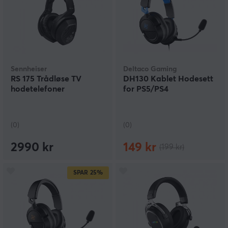
Sennheiser
Deltaco Gaming
RS 175 Trådløse TV
DH130 Kablet Hodesett
hodetelefoner
for PS5/PS4
(0)
(0)
2990 kr
149 kr
(199 kr)
SPAR
25%