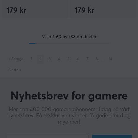
179 kr
179 kr
Viser
1-60
av
788
produkter
«
Forrige
1
2
3
4
5
6
7
8
..
14
Neste
»
Nyhetsbrev for gamere
Mer enn 400 000 gamere abonnerer i dag på vårt
nyhetsbrev. Få eksklusive nyheter, få gode tilbud og
mye mer!