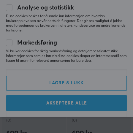
Analyse og statistikk
(0)
(1)
Disse cookies brukes for å samle inn informasjon om hvordan
349 kr
2049 kr
brukeropplevelsen av vår nettside fungerer. Det gir oss mulighet å jobbe
(2980 kr)
med forbedringer av brukervennligheten, kundeservice og andre lignende
funksjoner.
Markedsføring
Vi bruker cookies for riktig markedsføring og detaljert besøksstatistikk.
Informasjon som samles inn via disse cookies skaper en interesseprofil som
ligger til grunn for relevant annonsering for bare deg.
LAGRE & LUKK
Glorious
Glorious
GHS Eternal Kablet
GHS Eternal Kablet
Gaming Hodetelefoner -
Gaming Headset - Hvit
AKSEPTERE ALLE
Svart
(0)
(0)