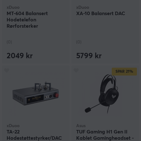
xDuoo
xDuoo
MT-604 Balansert
XA-10 Balansert DAC
Hodetelefon
Rørforsterker
(0)
(0)
2049 kr
5799 kr
SPAR
21%
xDuoo
Asus
TA-22
TUF Gaming H1 Gen II
Hodestøttestyrker/DAC
Kablet Gamingheadset -