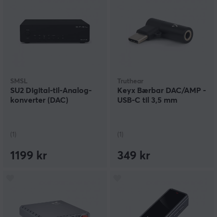
SMSL
Truthear
SU2 Digital-til-Analog-
Keyx Bærbar DAC/AMP -
konverter (DAC)
USB-C til 3,5 mm
(1)
(1)
1199 kr
349 kr