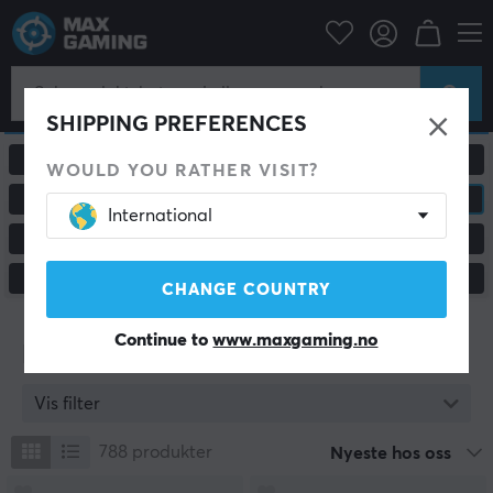
SHIPPING PREFERENCES
ALLE PRODUKTER
GAMING MUS
WOULD YOU RATHER VISIT?
MUSEMATTER
HEADSET & LYD
International
GAMING TASTATUR
CUSTOM KEYBOARD
KONSOLL & TILBEHØR
SKJERMER & TILBEHØR
CHANGE COUNTRY
Continue to
www.maxgaming.no
Headset & Lyd
Vis filter
788
produkter
Nyeste hos oss