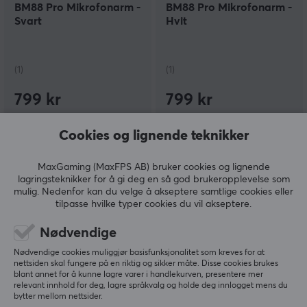
BM88 Pro Mikrofonarm -
BM88 Pro Mikrofonarm -
Svart
Hvit
(1)
(1)
799 kr
799 kr
Cookies og lignende teknikker
SPAR
31%
MaxGaming (MaxFPS AB) bruker cookies og lignende
lagringsteknikker for å gi deg en så god brukeropplevelse som
mulig. Nedenfor kan du velge å akseptere samtlige cookies eller
tilpasse hvilke typer cookies du vil akseptere.
Nødvendige
Paladone
Shure
Nødvendige cookies muliggjør basisfunksjonalitet som kreves for at
Fortnite
MV7X XLR Podcast
nettsiden skal fungere på en riktig og sikker måte. Disse cookies brukes
blant annet for å kunne lagre varer i handlekurven, presentere mer
Hodetelefonstativ med
Mikrofon + MVI/A-LTG
relevant innhold for deg, lagre språkvalg og holde deg innlogget mens du
RGB
Digital Audio Interface
bytter mellom nettsider.
Bundle