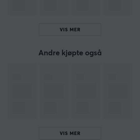
komponenter er produsert med høy standard og
avslører Zygardes unike egenskaper.
Oppsummering
VIS MER
Unikt promokort
Inkluderer 1 stk Foil-promokort med Mega Zygarde
ex
Andre kjøpte også
Passer både samlere og spillere
Designet for å påvirke spillets strategi
Inneholder lentikulært kort med bevegelig 3D-
effekt
ARTIKKELNUMMER
Vårt artikkelnummer: 39504
Produsentens artikkelnr: POK10359-101
VIS MER