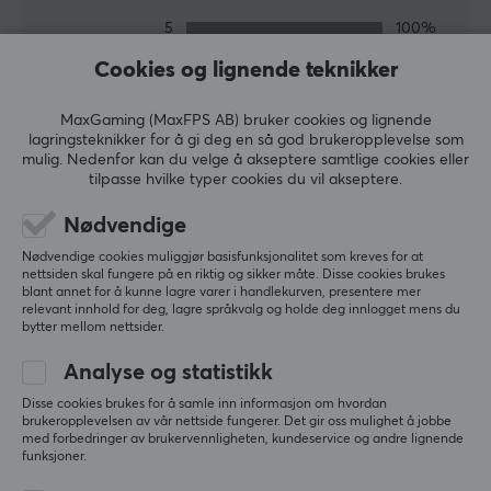
5
100%
5.0
4
0%
Cookies og lignende teknikker
3
0%
2
0%
Basert på 1 vurdering
1
0%
MaxGaming (MaxFPS AB) bruker cookies og lignende
lagringsteknikker for å gi deg en så god brukeropplevelse som
mulig. Nedenfor kan du velge å akseptere samtlige cookies eller
SKRIV ANMELDELSE
tilpasse hvilke typer cookies du vil akseptere.
Nødvendige
Relevans
Nødvendige cookies muliggjør basisfunksjonalitet som kreves for at
nettsiden skal fungere på en riktig og sikker måte. Disse cookies brukes
Alle anmeldelser
blant annet for å kunne lagre varer i handlekurven, presentere mer
relevant innhold for deg, lagre språkvalg og holde deg innlogget mens du
bytter mellom nettsider.
Alexander C
Verifisert kjøper
Easy Knight
Level 9
Analyse og statistikk
PC
Disse cookies brukes for å samle inn informasjon om hvordan
Rask levering og god pris!
brukeropplevelsen av vår nettside fungerer. Det gir oss mulighet å jobbe
med forbedringer av brukervennligheten, kundeservice og andre lignende
funksjoner.
Vis originalen
Pokémon Mega Zygarde ex Premium Collection