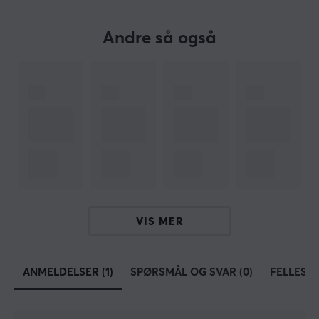
OM VAREMERKET
Andre så også
Pokémon Trading Card Game (TCG) er et strategisk
samlekortspill som har ført generasjoner av spillere og
samlere sammen siden det ble lansert i 1996. Spillet ble
utviklet av Creatures Inc. og først utgitt i Japan av
Media Factory. I USA ble det utgitt av Wizards of the
Coast frem til juni 2003, da The Pokémon Company
overtok den verdensomspennende distribusjonen.
Siden den gang har Pokémon TCG vokst til et
verdensomspennende fenomen, med over 75 milliarder
kort trykt over hele verden. Spillet kombinerer
VIS MER
samleregenskaper, strategi og nostalgi, noe som har
gjort det til et av de mest elskede kortspillene i verden.
ANMELDELSER (1)
SPØRSMÅL OG SVAR (0)
FELLESS
SPESIFIKASJONER