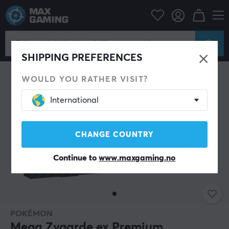
Hjem & Fritid
Samlekortspill
Pokémon
SHIPPING PREFERENCES
WOULD YOU RATHER VISIT?
International
CHANGE COUNTRY
Continue to
www.maxgaming.no
POKÉMON
Mega Zygarde ex Premium