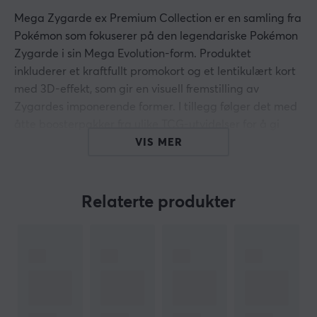
Mega Zygarde ex Premium Collection er en samling fra
Pokémon som fokuserer på den legendariske Pokémon
Zygarde i sin Mega Evolution-form. Produktet
inkluderer et kraftfullt promokort og et lentikulært kort
med 3D-effekt, som gir en visuell fremstilling av
Zygardes imponerende former. I tillegg følger det med
åtte boosterpakker fra ulike TCG-utvidelser for å gi
spillere muligheten til å bygge ut sin kortstokk.
VIS MER
Denne Premium Collection er utformet for både
kortspillere og samlere, med en kombinasjon av
Relaterte produkter
høykvalitets kort og unike samlerobjekter. Det
lentikulære kortet gir en visuell dynamikk som
fremhever Zygardes energi. Dette produktet er også et
strategisk tillegg til kortspill, da Mega Zygarde ex kan
nullstille motstanderens overtak og endre spillbilde,
noe som gjør det til en interessant del av spillet. Alle