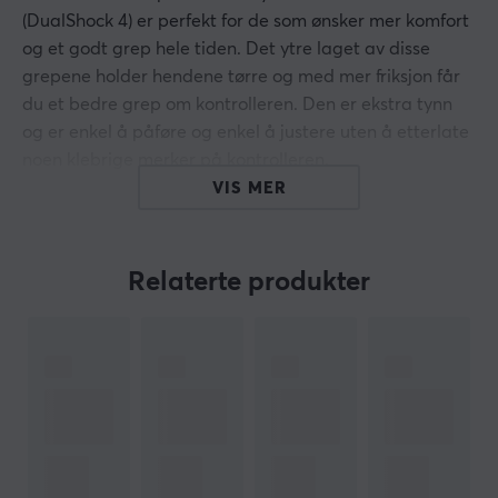
(DualShock 4) er perfekt for de som ønsker mer komfort
og et godt grep hele tiden. Det ytre laget av disse
grepene holder hendene tørre og med mer friksjon får
du et bedre grep om kontrolleren. Den er ekstra tynn
og er enkel å påføre og enkel å justere uten å etterlate
noen klebrige merker på kontrolleren.
VIS MER
Hei!
Jeg er en oversettelsesrobot på MaxGaming og jeg har
oversatt denne produktteksten. Hvis du opplever feil i
Relaterte produkter
teksten, kan du gjerne
dele tilbakemeldinger med meg.
ARTIKKELNUMMER
Vårt artikkelnummer: 27355
Produsentens artikkelnr: XT-4777-PS4