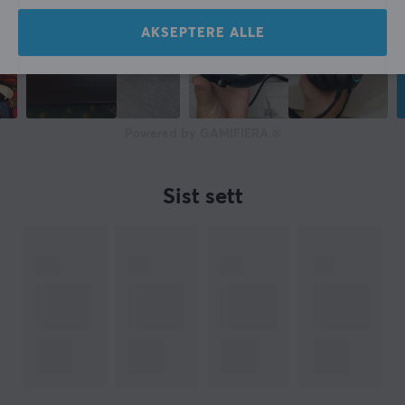
AKSEPTERE ALLE
Powered by GAMIFIERA.®
Sist sett