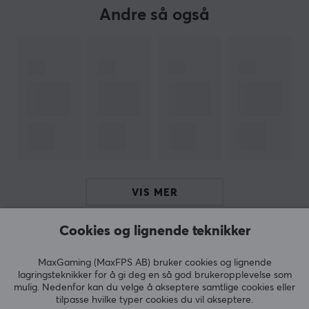
SPESIFIKASJONER
Andre så også
EGENSKAPER
Farge
Svart
FORBINDELSE
Kompatibilitet
PS4
VIS MER
Cookies og lignende teknikker
ANMELDELSER (0)
SPØRSMÅL OG SVAR (0)
FELLESS
MaxGaming (MaxFPS AB) bruker cookies og lignende
lagringsteknikker for å gi deg en så god brukeropplevelse som
mulig. Nedenfor kan du velge å akseptere samtlige cookies eller
tilpasse hvilke typer cookies du vil akseptere.
5
0%