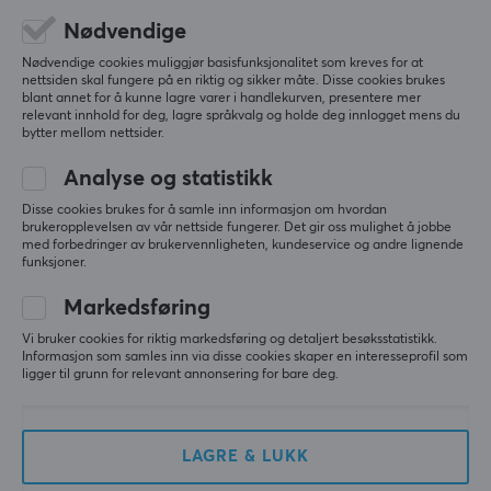
0.0
4
0%
Nødvendige
3
0%
2
0%
Nødvendige cookies muliggjør basisfunksjonalitet som kreves for at
Basert på 0 vurderinger
1
0%
nettsiden skal fungere på en riktig og sikker måte. Disse cookies brukes
blant annet for å kunne lagre varer i handlekurven, presentere mer
relevant innhold for deg, lagre språkvalg og holde deg innlogget mens du
bytter mellom nettsider.
SKRIV ANMELDELSE
Analyse og statistikk
Disse cookies brukes for å samle inn informasjon om hvordan
brukeropplevelsen av vår nettside fungerer. Det gir oss mulighet å jobbe
Mer fra vårt fellesskap
med forbedringer av brukervennligheten, kundeservice og andre lignende
funksjoner.
Markedsføring
Vi bruker cookies for riktig markedsføring og detaljert besøksstatistikk.
Informasjon som samles inn via disse cookies skaper en interesseprofil som
ligger til grunn for relevant annonsering for bare deg.
LAGRE & LUKK