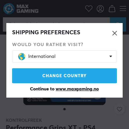
Konsoll
Playstation
PS4 Tilbehør
Thumbstick & Grips
SHIPPING PREFERENCES
WOULD YOU RATHER VISIT?
International
CHANGE COUNTRY
Continue to
www.maxgaming.no
KONTROLFREEK
Performance Grips XT - PS4