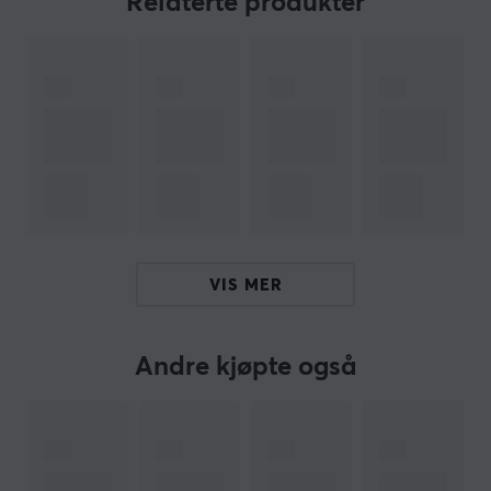
Relaterte produkter
spillestilen din.
Sammendrag:
- Forbedret grep: hindrer deg i å skli av
tommestokkene
- Økt nøyaktighet: sikt mot målet ditt
- Ekstra høyde: Perfekt balanse mellom grep og
nøyaktighet
Hei!
VIS MER
Jeg er en oversettelsesrobot på MaxGaming og jeg har
oversatt denne produktteksten. Hvis du opplever feil i
teksten, kan du gjerne
dele tilbakemeldinger med meg.
Andre kjøpte også
ARTIKKELNUMMER
Vårt artikkelnummer: 18466