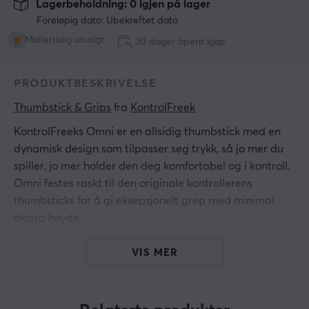
Lagerbeholdning: 0 igjen på lager
Foreløpig dato: Ubekreftet dato
Midlertidig utsolgt
30 dager åpent kjøp
PRODUKTBESKRIVELSE
Thumbstick & Grips
 fra 
KontrolFreek
KontrolFreeks Omni er en allsidig thumbstick med en
dynamisk design som tilpasser seg trykk, så jo mer du
spiller, jo mer holder den deg komfortabel og i kontroll.
Omni festes raskt til den originale kontrollerens
thumbsticks for å gi eksepsjonelt grep med minimal
ekstra høyde.
Med 145 % mer overflate sammenlignet med de
VIS MER
originale Playstation 5 og Playstation 4 thumbsticks,
hjelper Omni tomlene dine med økt komfort, spesielt
under lange spilløkter. Velg den som passer best til