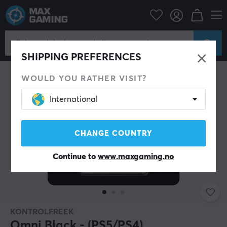
Konsoll
Playstation
PS5 Tilbehør
Thumbstick & Grips
SHIPPING PREFERENCES
WOULD YOU RATHER VISIT?
International
CHANGE COUNTRY
Continue to
www.maxgaming.no
KONTROLFREEK
Omni Black - (PS5/PS4)