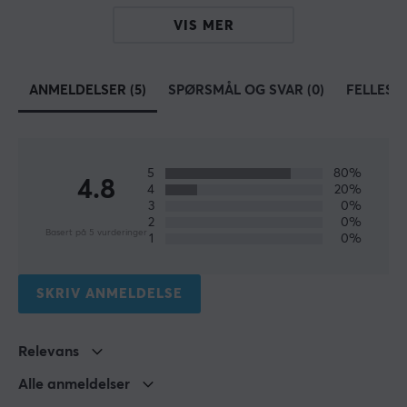
VIS MER
SPESIFIKASJONER
EGENSKAPER
ANMELDELSER (5)
SPØRSMÅL OG SVAR (0)
FELLESS
Farge
Svart
5
80%
FORBINDELSE
4.8
4
20%
3
0%
Kompatibilitet
2
0%
Basert på 5 vurderinger
PS4, PS5
1
0%
SKRIV ANMELDELSE
Relevans
Alle anmeldelser