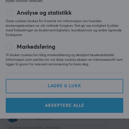
bytter mellom nettsider.
2 yr. ago
Analyse og statistikk
2 likes
Disse cookies brukes for å samle inn informasjon om hvordan
brukeropplevelsen av vår nettside fungerer. Det gir oss mulighet å jobbe
Aleksander Ø
Verifisert kjøper
med forbedringer av brukervennligheten, kundeservice og andre lignende
Mindful Knight
Level 9
funksjoner.
KontrolFreek Omni Blue - (PS5/PS4)
Markedsføring
last yr.
Vi bruker cookies for riktig markedsføring og detaljert besøksstatistikk.
Informasjon som samles inn via disse cookies skaper en interesseprofil som
Jack B
Verifisert kjøper
ligger til grunn for relevant annonsering for bare deg.
Comfy Immortal
Level 20
Xbox
LAGRE & LUKK
KontrolFreek Omni Black - (PS5/PS4)
last yr.
Marius Alexandru B
Verifisert kjøper
AKSEPTERE ALLE
Sazzy Challenger
Level 10
PC
Playstation
KontrolFreek Omni Black - (PS5/PS4)