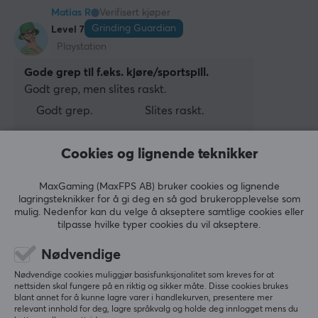
Matias R
Verifisert kjøper
Grinding Guardian
Level 7
Playstation
Gode grep til f.eks. kjøre/sportspill.
Godt grep, men slites raskt.
Godt grep.
Slites raskt.
Vis originalen
Cookies og lignende teknikker
KontrolFreek Omni Blue - (PS5/PS4)
last yr.
MaxGaming (MaxFPS AB) bruker cookies og lignende
lagringsteknikker for å gi deg en så god brukeropplevelse som
1 like
mulig. Nedenfor kan du velge å akseptere samtlige cookies eller
tilpasse hvilke typer cookies du vil akseptere.
Sivert J
Verifisert kjøper
Respawned Knight
Level 9
Nødvendige
PC
Nødvendige cookies muliggjør basisfunksjonalitet som kreves for at
nettsiden skal fungere på en riktig og sikker måte. Disse cookies brukes
Kvalitet!
blant annet for å kunne lagre varer i handlekurven, presentere mer
Bra kvalitet!
relevant innhold for deg, lagre språkvalg og holde deg innlogget mens du
KontrolFreek Omni Black - (PS5/PS4)